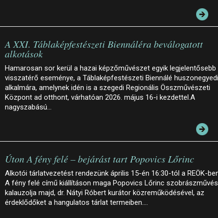
A XXI. Táblaképfestészeti Biennáléra beválogatott
alkotások
Hamarosan sor kerül a hazai képzőművészet egyik legjelentősebb
visszatérő eseménye, a Táblaképfestészeti Biennálé huszonegyed
alkalmára, amelynek idén is a szegedi Regionális Összművészeti
Központ ad otthont, várhatóan 2026. május 16-i kezdettel.A
nagyszabású…
Úton A fény felé – bejárást tart Popovics Lőrinc
Alkotói tárlatvezetést rendezünk április 15-én 16:30-tól a REÖK-ben
A fény felé című kiállításon maga Popovics Lőrinc szobrászművé
kalauzolja majd, dr. Nátyi Róbert kurátor közreműködésével, az
érdeklődőket a hangulatos tárlat termeiben.…