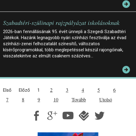
Szabadtéri-szülinapi rajzpályázat iskolásoknak
2026-ban fennállásának 95. évét ünnepli a Szegedi Szabadtéri
Játékok. Hazánk legnagyobb nyári színházi fesztiválja az évad
színházi-zenei felhozatalát színesítő, változatos
kísérőprogramokkal, több meglepetéssel készül rajongóinak,
visszatekintve az elmúlt csaknem százéves…
2
3
4
5
6
Első
Előző
1
7
8
9
10
Tovább
Utolsó