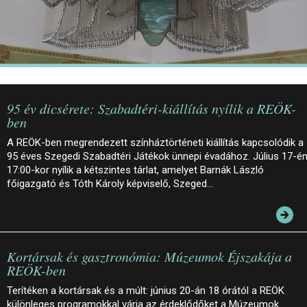
95 év dicsérete: Szabadtéri-kiállítás nyílik a REÖK-
ben
A REÖK-ben megrendezett színháztörténeti kiállítás kapcsolódik a
95 éves Szegedi Szabadtéri Játékok ünnepi évadához. Július 17-é
17:00-kor nyílik a kétszintes tárlat, amelyet Barnák László
főigazgató és Tóth Károly képviselő, Szeged…
Kortársak és gasztronómia: Múzeumok Éjszakája a
REÖK-ben
Terítéken a kortársak és a múlt: június 20-án 18 órától a REÖK
különleges programokkal várja az érdeklődőket a Múzeumok