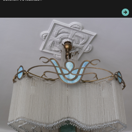
JEGYEK
ELÉRHETŐSÉG
PALOTASÉTÁK ÉS VEZETÉSEK
KÖZÉRDEKŰ ADATOK