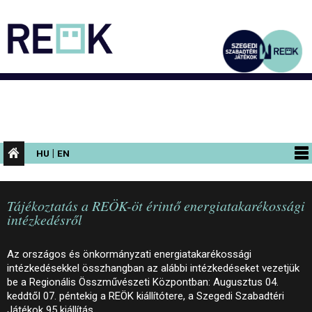
|
HU
EN
PROGRAMOK
Tájékoztatás a REÖK-öt érintő energiatakarékossági
KIÁLLÍTÁSOK
intézkedésről
AZ ÉPÜLET
Az országos és önkormányzati energiatakarékossági
INFORMÁCIÓK
intézkedésekkel összhangban az alábbi intézkedéseket vezetjük
be a Regionális Összművészeti Központban: Augusztus 04.
KONFERENCIA
keddtől 07. péntekig a REÖK kiállítótere, a Szegedi Szabadtéri
Játékok 95 kiállítás…