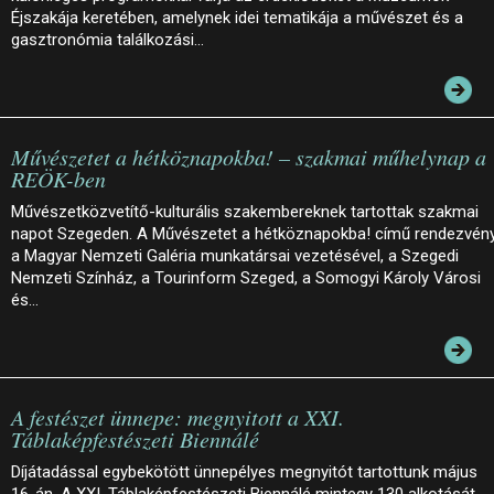
Éjszakája keretében, amelynek idei tematikája a művészet és a
gasztronómia találkozási…
Művészetet a hétköznapokba! – szakmai műhelynap a
REÖK-ben
Művészetközvetítő-kulturális szakembereknek tartottak szakmai
napot Szegeden. A Művészetet a hétköznapokba! című rendezvén
a Magyar Nemzeti Galéria munkatársai vezetésével, a Szegedi
Nemzeti Színház, a Tourinform Szeged, a Somogyi Károly Városi
és…
A festészet ünnepe: megnyitott a XXI.
Táblaképfestészeti Biennálé
Díjátadással egybekötött ünnepélyes megnyitót tartottunk május