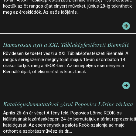
16-án. A XXI. Táblaképfestészeti Biennálé mintegy 130 alkotását,
köztük az öt rangos díjat elnyert műveket, június 28-ig tekinthetik
meg az érdeklődők. Az esős időjárás…
Hamarosan nyit a XXI. Táblaképfestészeti Biennálé
Rövidesen kezdetét veszi a XXI. Táblaképfestészeti Biennálé. A
rangos seregszemle megnyitóját május 16-án szombaton 14
órakor tartjuk meg a REÖK-ben. Az ünnepélyes eseményen a
Biennálé díjait, öt elismerést is kiosztanak…
Katalógusbemutatóval zárul Popovics Lőrinc tárlata
Április 26-án ér véget A fény felé. Popovics Lőrinc REÖK-ös
kiállításának lezárásaképpen 24-én bemutatjuk a tárlat reprezentat
katalógusát. Az eseménynek a palota Reök-szalonja ad majd
otthont a szobrászművész és dr.…