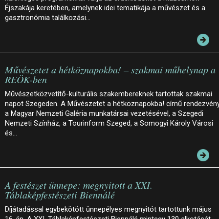
Éjszakája keretében, amelynek idei tematikája a művészet és a
gasztronómia találkozási…
Művészetet a hétköznapokba! – szakmai műhelynap a
REÖK-ben
Művészetközvetítő-kulturális szakembereknek tartottak szakmai
napot Szegeden. A Művészetet a hétköznapokba! című rendezvén
a Magyar Nemzeti Galéria munkatársai vezetésével, a Szegedi
Nemzeti Színház, a Tourinform Szeged, a Somogyi Károly Városi
és…
A festészet ünnepe: megnyitott a XXI.
Táblaképfestészeti Biennálé
Díjátadással egybekötött ünnepélyes megnyitót tartottunk május