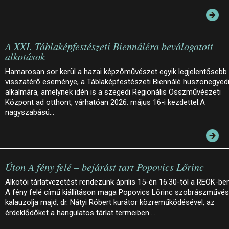
A XXI. Táblaképfestészeti Biennáléra beválogatott
alkotások
Hamarosan sor kerül a hazai képzőművészet egyik legjelentősebb
visszatérő eseménye, a Táblaképfestészeti Biennálé huszonegyed
alkalmára, amelynek idén is a szegedi Regionális Összművészeti
Központ ad otthont, várhatóan 2026. május 16-i kezdettel.A
nagyszabású…
Úton A fény felé – bejárást tart Popovics Lőrinc
Alkotói tárlatvezetést rendezünk április 15-én 16:30-tól a REÖK-ben
A fény felé című kiállításon maga Popovics Lőrinc szobrászművé
kalauzolja majd, dr. Nátyi Róbert kurátor közreműködésével, az
érdeklődőket a hangulatos tárlat termeiben.…