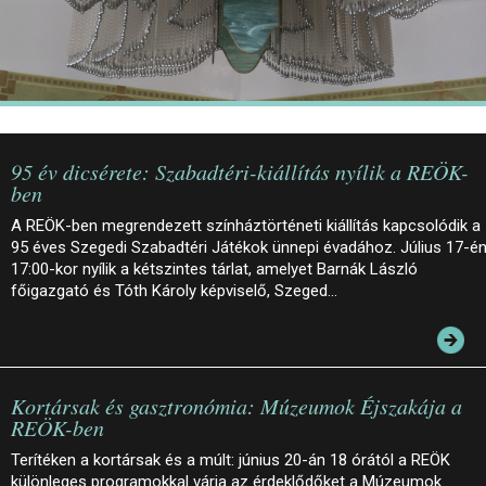
95 év dicsérete: Szabadtéri-kiállítás nyílik a REÖK-
ben
A REÖK-ben megrendezett színháztörténeti kiállítás kapcsolódik a
95 éves Szegedi Szabadtéri Játékok ünnepi évadához. Július 17-é
17:00-kor nyílik a kétszintes tárlat, amelyet Barnák László
főigazgató és Tóth Károly képviselő, Szeged…
Kortársak és gasztronómia: Múzeumok Éjszakája a
REÖK-ben
Terítéken a kortársak és a múlt: június 20-án 18 órától a REÖK
különleges programokkal várja az érdeklődőket a Múzeumok