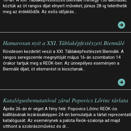
16-án. A XXI. Táblaképfestészeti Biennálé mintegy 130 alkotását,
köztük az öt rangos díjat elnyert műveket, június 28-ig tekinthetik
meg az érdeklődők. Az esős időjárás…
Hamarosan nyit a XXI. Táblaképfestészeti Biennálé
Rövidesen kezdetét veszi a XXI. Táblaképfestészeti Biennálé. A
rangos seregszemle megnyitóját május 16-án szombaton 14
órakor tartjuk meg a REÖK-ben. Az ünnepélyes eseményen a
Biennálé díjait, öt elismerést is kiosztanak…
Katalógusbemutatóval zárul Popovics Lőrinc tárlata
Április 26-án ér véget A fény felé. Popovics Lőrinc REÖK-ös
kiállításának lezárásaképpen 24-én bemutatjuk a tárlat reprezentat
katalógusát. Az eseménynek a palota Reök-szalonja ad majd
otthont a szobrászművész és dr.…