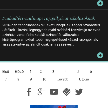
Szabadtéri-szülinapi rajzpályázat iskolásoknak
2026-ban fennállásának 95. évét ünnepli a Szegedi Szabadtéri
Játékok. Hazánk legnagyobb nyári színházi fesztiválja az évad
színházi-zenei felhozatalát színesítő, változatos
kísérőprogramokkal, több meglepetéssel készül rajongóinak,
visszatekintve az elmúlt csaknem százéves…
2
3
4
5
6
Első
Előző
1
7
8
9
10
Tovább
Utolsó