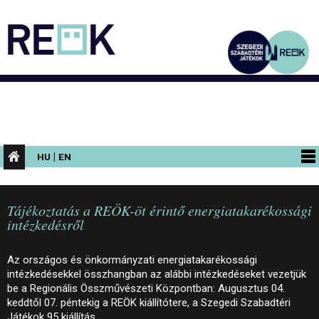
|
HU
EN
PROGRAMOK
Tájékoztatás a REÖK-öt érintő energiatakarékossági
KIÁLLÍTÁSOK
intézkedésről
AZ ÉPÜLET
Az országos és önkormányzati energiatakarékossági
INFORMÁCIÓK
intézkedésekkel összhangban az alábbi intézkedéseket vezetjük
be a Regionális Összművészeti Központban: Augusztus 04.
KONFERENCIA
keddtől 07. péntekig a REÖK kiállítótere, a Szegedi Szabadtéri
Játékok 95 kiállítás…