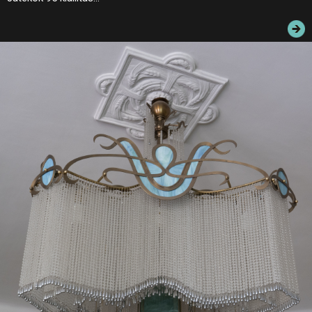
JEGYEK
ELÉRHETŐSÉG
PALOTASÉTÁK ÉS VEZETÉSEK
KÖZÉRDEKŰ ADATOK