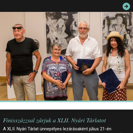
JEGYEK
ELÉRHETŐSÉG
PALOTASÉTÁK ÉS VEZETÉSEK
KÖZÉRDEKŰ ADATOK
Finisszázzsal zárjuk a XLII. Nyári Tárlatot
A XLII. Nyári Tárlat ünnepélyes lezárásaként július 21-én