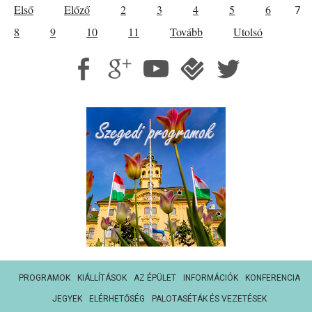
Első
Előző
2
3
4
5
6
7
8
9
10
11
Tovább
Utolsó
PROGRAMOK
KIÁLLÍTÁSOK
AZ ÉPÜLET
INFORMÁCIÓK
KONFERENCIA
JEGYEK
ELÉRHETŐSÉG
PALOTASÉTÁK ÉS VEZETÉSEK