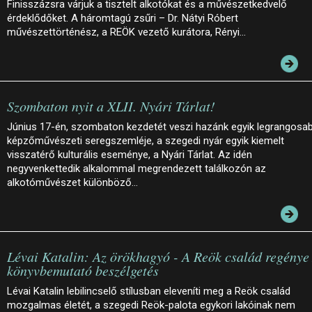
Finisszázsra várjuk a tisztelt alkotókat és a művészetkedvelő
érdeklődőket. A háromtagú zsűri – Dr. Nátyi Róbert
művészettörténész, a REÖK vezető kurátora, Rényi…
Szombaton nyit a XLII. Nyári Tárlat!
Június 17-én, szombaton kezdetét veszi hazánk egyik legrangosa
képzőművészeti seregszemléje, a szegedi nyár egyik kiemelt
visszatérő kulturális eseménye, a Nyári Tárlat. Az idén
negyvenkettedik alkalommal megrendezett találkozón az
alkotóművészet különböző…
Lévai Katalin: Az örökhagyó - A Reök család regénye 
könyvbemutató beszélgetés
Lévai Katalin lebilincselő stílusban eleveníti meg a Reök család
mozgalmas életét, a szegedi Reök-palota egykori lakóinak nem