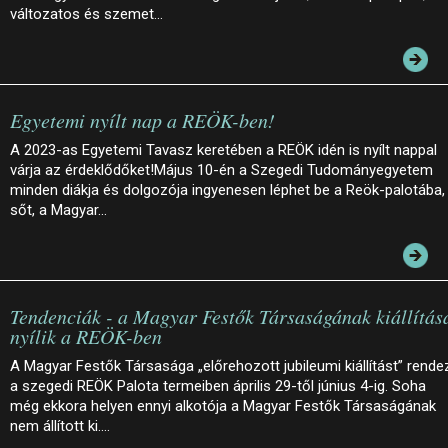
változatos és szemet…
Egyetemi nyílt nap a REÖK-ben!
A 2023-as Egyetemi Tavasz keretében a REÖK idén is nyílt nappal
várja az érdeklődőket!Május 10-én a Szegedi Tudományegyetem
minden diákja és dolgozója ingyenesen léphet be a Reök-palotába,
sőt, a Magyar…
Tendenciák - a Magyar Festők Társaságának kiállítás
nyílik a REÖK-ben
A Magyar Festők Társasága „előrehozott jubileumi kiállítást” rende
a szegedi REÖK Palota termeiben április 29-től június 4-ig. Soha
még ekkora helyen ennyi alkotója a Magyar Festők Társaságának
nem állított ki.…