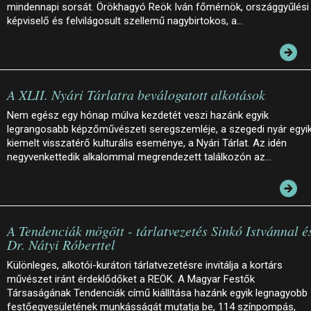
mindennapi sorsát. Örökhagyó Reök Iván főmérnök, országgyűlési
képviselő és felvilágosult szellemű nagybirtokos, a…
A XLII. Nyári Tárlatra beválogatott alkotások
Nem egész egy hónap múlva kezdetét veszi hazánk egyik
legrangosabb képzőművészeti seregszemléje, a szegedi nyár egyi
kiemelt visszatérő kulturális eseménye, a Nyári Tárlat. Az idén
negyvenkettedik alkalommal megrendezett találkozón az…
A Tendenciák mögött - tárlatvezetés Sinkó Istvánnal é
Dr. Nátyi Róberttel
Különleges, alkotói-kurátori tárlatvezetésre invitálja a kortárs
művészet iránt érdeklődőket a REÖK. A Magyar Festők
Társaságának Tendenciák című kiállítása hazánk egyik legnagyobb
festőegyesületének munkásságát mutatja be, 114 színpompás,