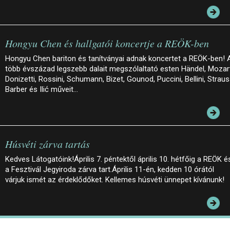
Hongyu Chen és hallgatói koncertje a REÖK-ben
Hongyu Chen bariton és tanítványai adnak koncertet a REÖK-ben! 
több évszázad legszebb dalait megszólaltató esten Händel, Mozar
Donizetti, Rossini, Schumann, Bizet, Gounod, Puccini, Bellini, Straus
Barber és Ilić műveit…
Húsvéti zárva tartás
Kedves Látogatóink!Április 7. péntektől április 10. hétfőig a REÖK é
a Fesztivál Jegyiroda zárva tart.Április 11-én, kedden 10 órától
várjuk ismét az érdeklődőket. Kellemes húsvéti ünnepet kívánunk!