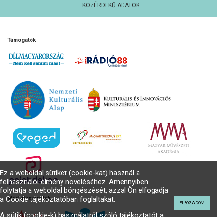
KÖZÉRDEKŰ ADATOK
Támogatók
Ez a weboldal sütiket (cookie-kat) használ a
felhasználói élmény növeléséhez. Amennyiben
folytatja a weboldal böngészését, azzal Ön elfogadja
a Cookie tájékoztatóban foglaltakat.
Médiatámogatók
ELFOGADOM
A sütik (cookie-k) használatról szóló tájékoztatót a