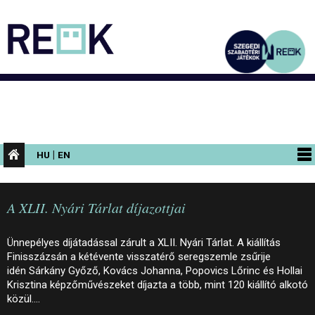
|
HU
EN
PROGRAMOK
A XLII. Nyári Tárlat díjazottjai
KIÁLLÍTÁSOK
AZ ÉPÜLET
Ünnepélyes díjátadással zárult a XLII. Nyári Tárlat. A kiállítás
Finisszázsán a kétévente visszatérő seregszemle zsűrije
INFORMÁCIÓK
idén Sárkány Győző, Kovács Johanna, Popovics Lőrinc és Hollai
Krisztina képzőművészeket díjazta a több, mint 120 kiállító alkotó
KONFERENCIA
közül.…