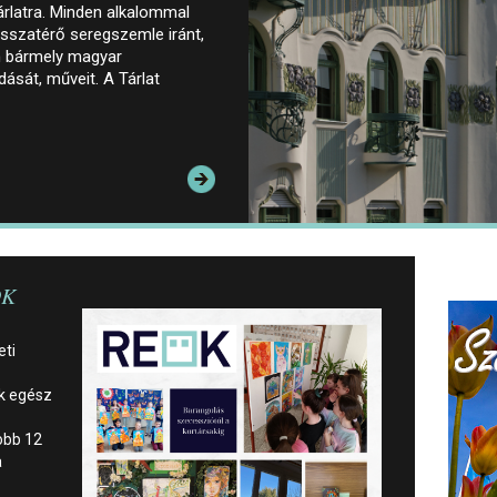
Tárlatra. Minden alkalommal
isszatérő seregszemle iránt,
n bármely magyar
ását, műveit. A Tárlat
ÖK
eti
k egész
obb 12
a