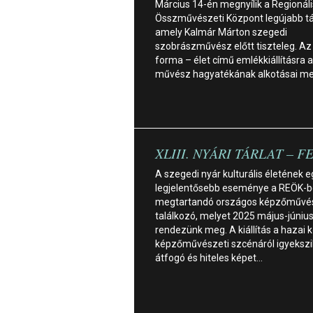
Március 14-én megnyílik a Regionáli
Összművészeti Központ legújabb tá
amely Kalmár Márton szegedi
szobrászművész előtt tiszteleg. Az
forma – élet című emlékkiállításra 
művész hagyatékának alkotásai me
XLIII. NYÁRI TÁRLAT – F
A szegedi nyár kulturális életének e
legjelentősebb eseménye a REÖK-
megtartandó országos képzőművés
találkozó, melyet 2025 május-júniu
rendezünk meg. A kiállítás a hazai k
képzőművészeti szcénáról igyekszi
átfogó és hiteles képet…