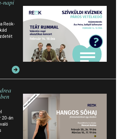
n-napi
 a Reök-
lkád
ezdetét
drea
-ben
l
r 20-án
 való
s