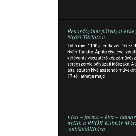
Rekordszámú pályázat érkez
Nyári Tárlatra!
Több mint 1100 jelentkezés érkezett 
Nyári Tárlatra. Április elsejével zárult
kétévente visszatérő képzőművész
seregszemle pályázati időszaka. A 
által ezután kiválasztandó műveke
17-től láthatja majd…
Idea – forma – élet – hama
nyílik a REÖK Kalmár Már
emlékkiállítása