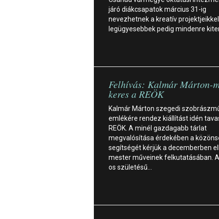
járó diákcsapatok március 31-ig
nevezhetnek a kreatív projektjeikkel
legügyesebbek pedig mindenre kite
Felhívás: Kalmár Márton-m
keres a REÖK
Kalmár Márton szegedi szobrászm
emlékére rendez kiállítást idén tava
REÖK. A minél gazdagabb tárlat
megvalósítása érdekében a közöns
segítségét kérjük a decemberben e
mester műveinek felkutatásában. 
os születésű…