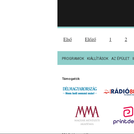
Első
Előző
1
2
PROGRAMOK
KIÁLLÍTÁSOK
AZ ÉPÜLET
Támogatók