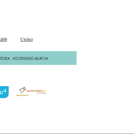
vább
Utolsó
TÉSEK
KÖZÉRDEKŰ ADATOK