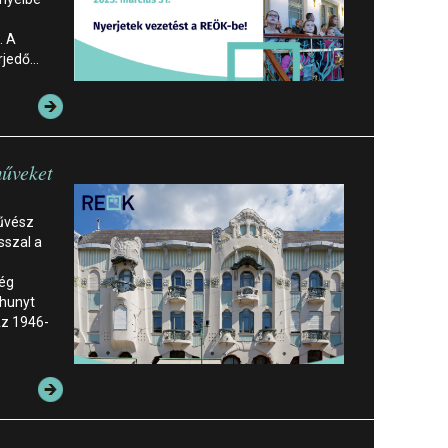
. A
rjedő…
űveket
űvész
sszal a
ég
lhunyt
Az 1946-