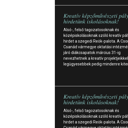
Kreatív képzőművészeti pál
hirdetünk iskolásoknak!
Alsó-, felső tagozatosoknak és
középiskolásoknak szóló kreatív pá
hirdet a szegedi Reök-palota. A Cs
Csanád vármegye oktatási intézmé
járó diákcsapatok március 31-ig
nevezhetnek a kreatív projektjeikkel
legügyesebbek pedig mindenre kite
Kreatív képzőművészeti pál
hirdetünk iskolásoknak!
Alsó-, felső tagozatosoknak és
középiskolásoknak szóló kreatív pá
hirdet a szegedi Reök-palota. A Cs
Csanád vármegye oktatási intézmé