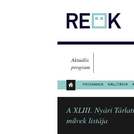
Aktuális
program
PROGRAMOK
KIÁLLÍTÁSOK
KÖZÉRDEKŰ ADATOK
A XLIII. Nyári Tárlat
művek listája