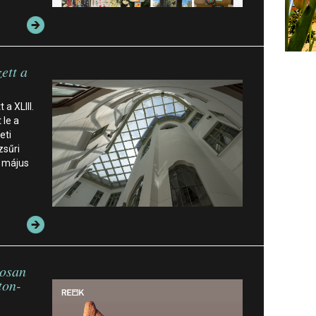
ett a
a XLIII.
 le a
eti
zsűri
t május
rosan
ton-