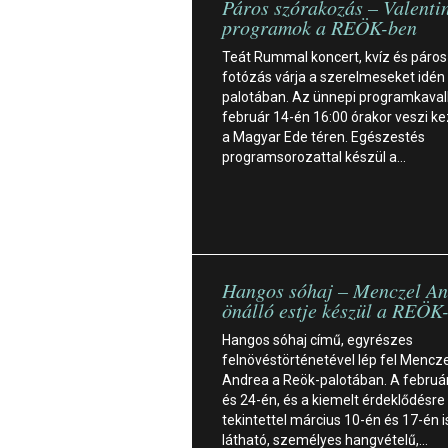
Páros szórakozás – Valenti
programok a REÖK-ben
Teát Rummal koncert, kvíz és páros
fotózás várja a szerelmeseket idén
palotában. Az ünnepi programkava
február 14-én 16:00 órakor veszi k
a Magyar Ede téren. Egészestés
programsorozattal készül a…
Hangos sóhaj – Menczel An
önálló estje készül a REÖK
Hangos sóhaj című, egyrészes
felnövéstörténetével lép fel Mencze
Andrea a Reök-palotában. A februá
és 24-én, és a kiemelt érdeklődésre
tekintettel március 10-én és 17-én i
látható, személyes hangvételű,…