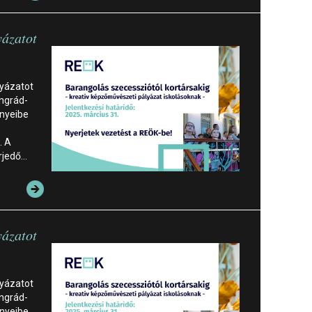
yázatot
lyázatot
ongrád-
nyeibe
. A
rjedő…
yázatot
lyázatot
ongrád-
nyeibe