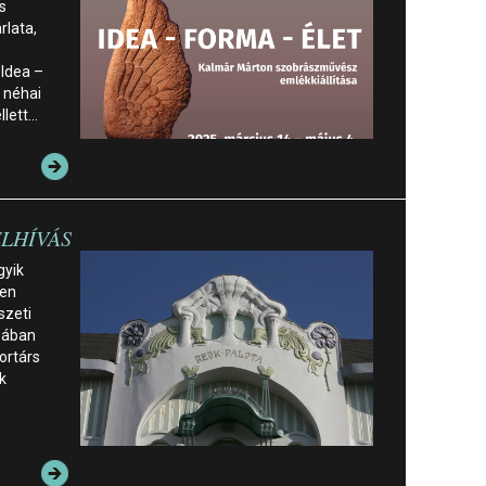
s
rlata,
 Idea –
a néhai
llett…
ELHÍVÁS
gyik
ben
zeti
sában
ortárs
k