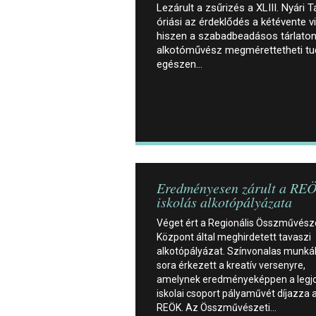
Lezárult a zsűrizés a XLIII. Nyári 
óriási az érdeklődés a kétévente v
hiszen a szabadbeadásos tárlato
alkotóművész megmérettetheti tud
egészen…
Eredményesen zárult a RE
iskolás alkotópályázata
Véget ért a Regionális Összművész
Központ által meghirdetett tavaszi
alkotópályázat. Színvonalas munká
sora érkezett a kreatív versenyre,
amelynek eredményeképpen a legj
iskolai csoport pályaművét díjazza 
REÖK. Az Összművészeti…