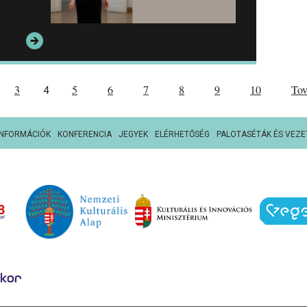
3
5
6
7
8
9
10
To
4
INFORMÁCIÓK
KONFERENCIA
JEGYEK
ELÉRHETŐSÉG
PALOTASÉTÁK ÉS VEZE