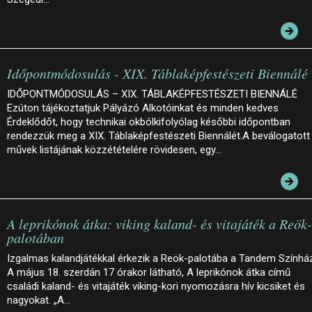
Időpontmódosulás - XIX. Táblaképfestészeti Biennálé
IDŐPONTMÓDOSULÁS – XIX. TÁBLAKÉPFESTÉSZETI BIENNÁLÉ
Ezúton tájékoztatjuk Pályázó Alkotóinkat és minden kedves
Érdeklődőt, hogy technikai okbólkifolyólag későbbi időpontban
rendezzük meg a XIX. Táblaképfestészeti Biennálét.A beválogatott
művek listájának közzétételére rövidesen, egy…
A leprikónok átka: viking kaland- és vitajáték a Reök-
palotában
Izgalmas kalandjátékkal érkezik a Reök-palotába a Tandem Színhá
A május 18. szerdán 17 órakor látható, A leprikónok átka című
családi kaland- és vitajáték viking-kori nyomozásra hív kicsiket és
nagyokat. „A…