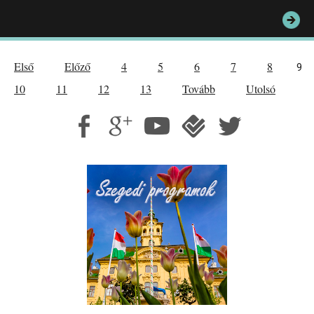
Első
Előző
4
5
6
7
8
9
10
11
12
13
Tovább
Utolsó