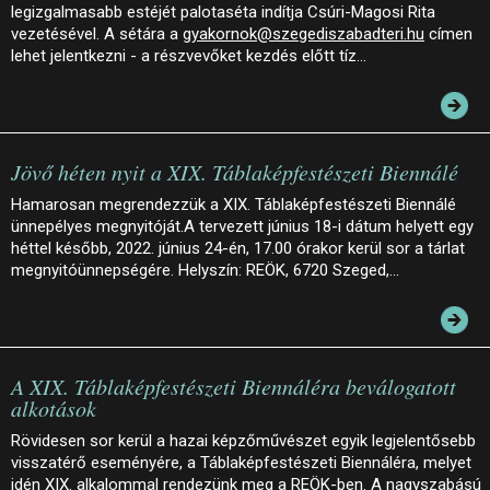
legizgalmasabb estéjét palotaséta indítja Csúri-Magosi Rita
vezetésével. A sétára a
gyakornok@szegediszabadteri.hu
címen
lehet jelentkezni - a részvevőket kezdés előtt tíz…
Jövő héten nyit a XIX. Táblaképfestészeti Biennálé
Hamarosan megrendezzük a XIX. Táblaképfestészeti Biennálé
ünnepélyes megnyitóját.A tervezett június 18-i dátum helyett egy
héttel később, 2022. június 24-én, 17.00 órakor kerül sor a tárlat
megnyitóünnepségére. Helyszín: REÖK, 6720 Szeged,…
A XIX. Táblaképfestészeti Biennáléra beválogatott
alkotások
Rövidesen sor kerül a hazai képzőművészet egyik legjelentősebb
visszatérő eseményére, a Táblaképfestészeti Biennáléra, melyet
idén XIX. alkalommal rendezünk meg a REÖK-ben. A nagyszabású