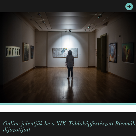
JEGYEK
ELÉRHETŐSÉG
PALOTASÉTÁK ÉS VEZETÉSEK
KÖZÉRDEKŰ ADATOK
Online jelentjük be a XIX. Táblaképfestészeti Biennál
díjazottjait