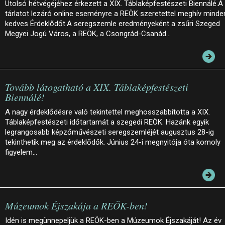
Utolsó hétvégéjéhez érkezett a XIX. Táblaképfestészeti Biennálé.A
tárlatot lezáró online eseményre a REÖK szeretettel meghív minde
kedves Érdeklődőt.A seregszemle eredményeként a zsűri Szeged
Megyei Jogú Város, a REÖK, a Csongrád-Csanád…
Tovább látogatható a XIX. Táblaképfestészeti
Biennálé!
A nagy érdeklődésre való tekintettel meghosszabbította a XIX.
Táblaképfestészeti időtartamát a szegedi REÖK. Hazánk egyik
legrangosabb képzőművészeti seregszemléjét augusztus 28-ig
tekinthetik meg az érdeklődők. Június 24-i megnyitója óta komoly
figyelem…
Múzeumok Éjszakája a REÖK-ben!
Idén is megünnepeljük a REÖK-ben a Múzeumok Éjszakáját! Az év