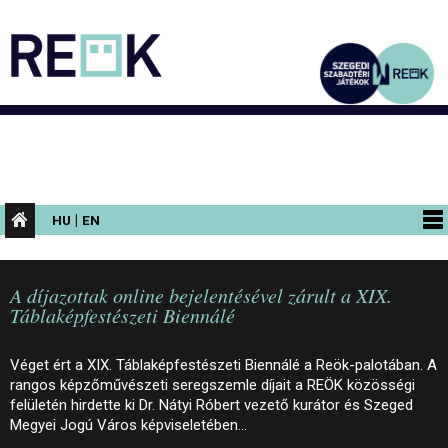
|
HU
EN
PROGRAMOK
A díjazottak online bejelentésével zárult a XIX.
KIÁLLÍTÁSOK
Táblaképfestészeti Biennálé
AZ ÉPÜLET
Véget ért a XIX. Táblaképfestészeti Biennálé a Reök-palotában. A
INFORMÁCIÓK
rangos képzőművészeti seregszemle díjait a REÖK közösségi
felületén hirdette ki Dr. Nátyi Róbert vezető kurátor és Szeged
KONFERENCIA
Megyei Jogú Város képviseletében…