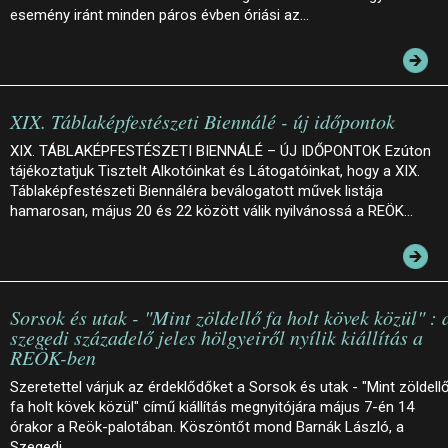
esemény iránt minden páros évben óriási az…
XIX. Táblaképfestészeti Biennálé - új időpontok
XIX. TÁBLAKÉPFESTÉSZETI BIENNÁLÉ – ÚJ IDŐPONTOK Ezúton
tájékoztatjuk Tisztelt Alkotóinkat és Látogatóinkat, hogy a XIX.
Táblaképfestészeti Biennáléra beválogatott művek listája
hamarosan, május 20 és 22 között válik nyilvánossá a REÖK…
Sorsok és utak - "Mint zöldellő fa holt kövek közül" : 
szegedi századelő jeles hölgyeiről nyílik kiállítás a
REÖK-ben
Szeretettel várjuk az érdeklődőket a Sorsok és utak - "Mint zöldell
fa holt kövek közül" című kiállítás megnyitójára május 7-én 14
órakor a Reök-palotában. Köszöntőt mond Barnák László, a
Szegedi…