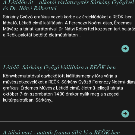
A Létidőn át – alkotói tárlatvezetés Sárkány Győzővel
és Dr. Nátyi Róberttel
Sárkány Győző grafikus vezeti körbe az érdeklődőket a REÖK-ben
látható, Létidő című kiállításán. A Ferenczy Noémi-díjas, Érdemes
Művész a tárlat kurátorával, Dr. Nátyi Róberttel közösen tart bejárá
a Reök-palotát betöltő életműtárlaton.…
Létidő: Sárkány Győző kiállítása a REÖK-ben
Könyvbemutatóval egybekötött kiállításmegnyitóra várja a
művészetkedvelőket a REÖK. Sárkány Győző Ferenczy Noémi-díja
grafikus, Érdemes Művész Létidő című, életmű-jellegű tárlata
október 7-én szombaton 14.00 órakor nyílik meg a szegedi
kultúrpalotában. Sárkány…
A túlsó part - aatoth franyo állít ki a REÖK-ben