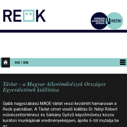
|
HU
EN
PROGRAMOK
Távlat – a Magyar Alkotóművészek Országos
KIÁLLÍTÁSOK
Egyesületének kiállítása
AZ ÉPÜLET
Újabb nagyszabású MAOE-tárlat veszi kezdetét hamarosan a
INFORMÁCIÓK
Reök-palotában. A Távlat címet viselő kiállítás Dr. Nátyi Róbert
művészettörténész és Sárkány Győző képzőművész közös
KONFERENCIA
kurátori munkájának eredményeképpen, április 6-tól mutatja be
az…