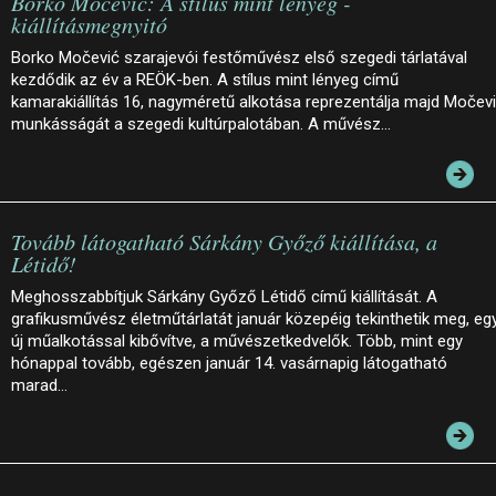
Borko Močević: A stílus mint lényeg -
kiállításmegnyitó
Borko Močević szarajevói festőművész első szegedi tárlatával
kezdődik az év a REÖK-ben. A stílus mint lényeg című
kamarakiállítás 16, nagyméretű alkotása reprezentálja majd Močev
munkásságát a szegedi kultúrpalotában. A művész…
Tovább látogatható Sárkány Győző kiállítása, a
Létidő!
Meghosszabbítjuk Sárkány Győző Létidő című kiállítását. A
grafikusművész életműtárlatát január közepéig tekinthetik meg, eg
új műalkotással kibővítve, a művészetkedvelők. Több, mint egy
hónappal tovább, egészen január 14. vasárnapig látogatható
marad…