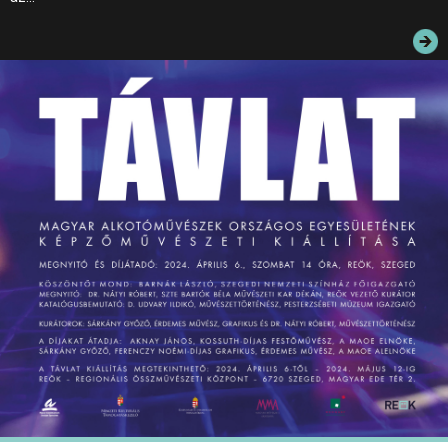
JEGYEK
ELÉRHETŐSÉG
PALOTASÉTÁK ÉS VEZETÉSEK
KÖZÉRDEKŰ ADATOK