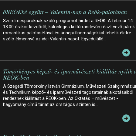
öREÖKké együtt – Valentin-nap a Reök-palotában
Szerelmespároknak szóló programot hirdet a REÖK. A február 14.
18.00 órakor kezdődő, különleges kultúrrandevún részt vevő párok
romantikus palotasétával és ünnepi finomságokkal tehetik életre
szóló élménnyé az idei Valentin-napot. Egyedülálló…
Tömörkényes képző- és iparművészeti kiállítás nyílik 
REÖK-ben
A Szegedi Tömörkény István Gimnázium, Művészeti Szakgimnázi
és Technikum képző- és iparművészeti tagozatainak alkotásaiból
rendeznek kiállítást a REÖK-ben. Az Oktatás – művészet -
hagyomány című tárlat az országos szinten is…