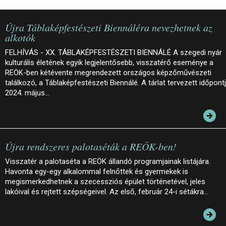
Újra Táblaképfestészeti Biennáléra nevezhetnek az
alkotók
FELHÍVÁS - XX. TÁBLAKÉPFESTÉSZETI BIENNÁLÉ A szegedi nyár
kulturális életének egyik legjelentősebb, visszatérő eseménye a
REÖK-ben kétévente megrendezett országos képzőművészeti
találkozó, a Táblaképfestészeti Biennálé. A tárlat tervezett időpont
2024. május…
Újra rendszeres palotaséták a REÖK-ben!
Visszatér a palotaséta a REÖK állandó programjainak listájára.
Havonta egy-egy alkalommal felnőttek és gyermekek is
megismerkedhetnek a szecessziós épület történetével, jeles
lakóival és rejtett szépségeivel. Az első, február 24-i sétákra…