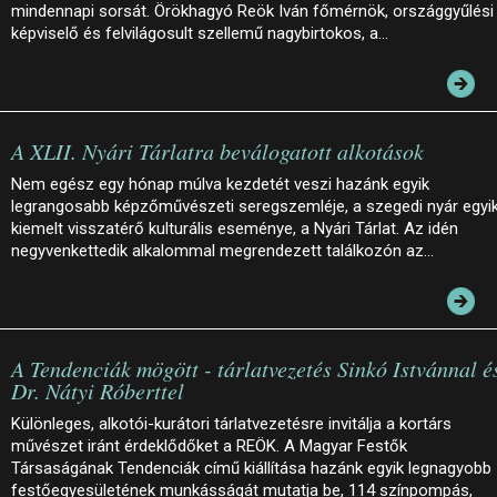
mindennapi sorsát. Örökhagyó Reök Iván főmérnök, országgyűlési
képviselő és felvilágosult szellemű nagybirtokos, a…
A XLII. Nyári Tárlatra beválogatott alkotások
Nem egész egy hónap múlva kezdetét veszi hazánk egyik
legrangosabb képzőművészeti seregszemléje, a szegedi nyár egyi
kiemelt visszatérő kulturális eseménye, a Nyári Tárlat. Az idén
negyvenkettedik alkalommal megrendezett találkozón az…
A Tendenciák mögött - tárlatvezetés Sinkó Istvánnal é
Dr. Nátyi Róberttel
Különleges, alkotói-kurátori tárlatvezetésre invitálja a kortárs
művészet iránt érdeklődőket a REÖK. A Magyar Festők
Társaságának Tendenciák című kiállítása hazánk egyik legnagyobb
festőegyesületének munkásságát mutatja be, 114 színpompás,