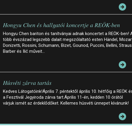
Hongyu Chen és hallgatói koncertje a REÖK-ben
Hongyu Chen bariton és tanítványai adnak koncertet a REÖK-ben! 
több évszázad legszebb dalait megszólaltató esten Händel, Mozar
Donizetti, Rossini, Schumann, Bizet, Gounod, Puccini, Bellini, Straus
Barber és Ilić műveit…
Húsvéti zárva tartás
Kedves Látogatóink!Április 7. péntektől április 10. hétfőig a REÖK é
a Fesztivál Jegyiroda zárva tart.Április 11-én, kedden 10 órától
várjuk ismét az érdeklődőket. Kellemes húsvéti ünnepet kívánunk!