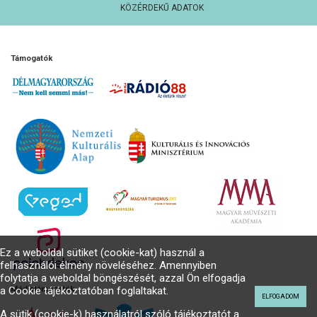
KÖZÉRDEKŰ ADATOK
Támogatók
Ez a weboldal sütiket (cookie-kat) használ a
felhasználói élmény növeléséhez. Amennyiben
folytatja a weboldal böngészését, azzal Ön elfogadja
a Cookie tájékoztatóban foglaltakat.
Médiatámogatók
ELFOGADOM
A sütik (cookie-k) használatról szóló tájékoztatót a