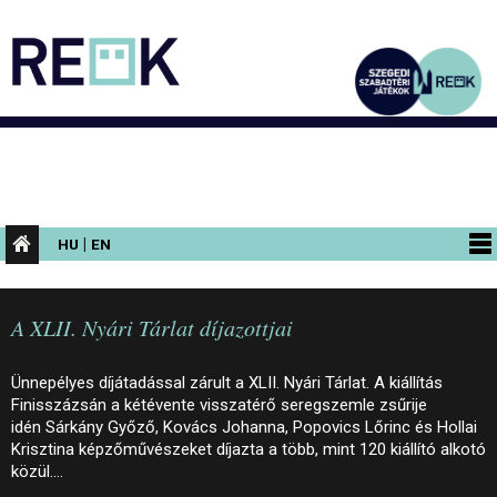
|
HU
EN
PROGRAMOK
A XLII. Nyári Tárlat díjazottjai
KIÁLLÍTÁSOK
AZ ÉPÜLET
Ünnepélyes díjátadással zárult a XLII. Nyári Tárlat. A kiállítás
Finisszázsán a kétévente visszatérő seregszemle zsűrije
INFORMÁCIÓK
idén Sárkány Győző, Kovács Johanna, Popovics Lőrinc és Hollai
Krisztina képzőművészeket díjazta a több, mint 120 kiállító alkotó
KONFERENCIA
közül.…