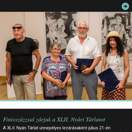
JEGYEK
ELÉRHETŐSÉG
PALOTASÉTÁK ÉS VEZETÉSEK
KÖZÉRDEKŰ ADATOK
Finisszázzsal zárjuk a XLII. Nyári Tárlatot
A XLII. Nyári Tárlat ünnepélyes lezárásaként július 21-én