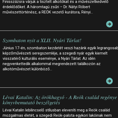
Finisszázsra várjuk a tisztelt alkotókat és a művészetkedvelő
érdeklődőket. A háromtagú zsűri – Dr. Nátyi Róbert
művészettörténész, a REÖK vezető kurátora, Rényi…
Szombaton nyit a XLII. Nyári Tárlat!
Június 17-én, szombaton kezdetét veszi hazánk egyik legrangosa
képzőművészeti seregszemléje, a szegedi nyár egyik kiemelt
visszatérő kulturális eseménye, a Nyári Tárlat. Az idén
negyvenkettedik alkalommal megrendezett találkozón az
alkotóművészet különböző…
Lévai Katalin: Az örökhagyó - A Reök család regénye 
könyvbemutató beszélgetés
Lévai Katalin lebilincselő stílusban eleveníti meg a Reök család
mozgalmas életét, a szegedi Reök-palota egykori lakóinak nem