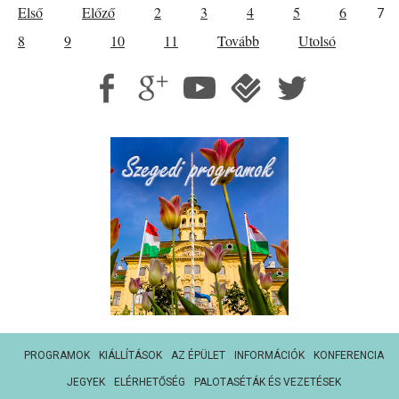
Első
Előző
2
3
4
5
6
7
8
9
10
11
Tovább
Utolsó
PROGRAMOK
KIÁLLÍTÁSOK
AZ ÉPÜLET
INFORMÁCIÓK
KONFERENCIA
JEGYEK
ELÉRHETŐSÉG
PALOTASÉTÁK ÉS VEZETÉSEK