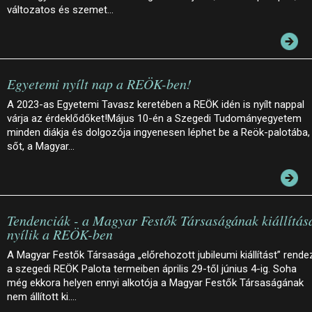
változatos és szemet…
Egyetemi nyílt nap a REÖK-ben!
A 2023-as Egyetemi Tavasz keretében a REÖK idén is nyílt nappal
várja az érdeklődőket!Május 10-én a Szegedi Tudományegyetem
minden diákja és dolgozója ingyenesen léphet be a Reök-palotába,
sőt, a Magyar…
Tendenciák - a Magyar Festők Társaságának kiállítás
nyílik a REÖK-ben
A Magyar Festők Társasága „előrehozott jubileumi kiállítást” rende
a szegedi REÖK Palota termeiben április 29-től június 4-ig. Soha
még ekkora helyen ennyi alkotója a Magyar Festők Társaságának
nem állított ki.…