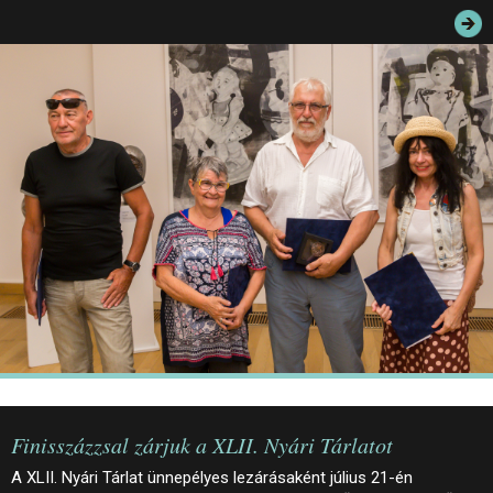
JEGYEK
ELÉRHETŐSÉG
PALOTASÉTÁK ÉS VEZETÉSEK
KÖZÉRDEKŰ ADATOK
Finisszázzsal zárjuk a XLII. Nyári Tárlatot
A XLII. Nyári Tárlat ünnepélyes lezárásaként július 21-én