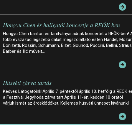
Hongyu Chen és hallgatói koncertje a REÖK-ben
Hongyu Chen bariton és tanítványai adnak koncertet a REÖK-ben! 
több évszázad legszebb dalait megszólaltató esten Händel, Mozar
Donizetti, Rossini, Schumann, Bizet, Gounod, Puccini, Bellini, Straus
Barber és Ilić műveit…
Húsvéti zárva tartás
Kedves Látogatóink!Április 7. péntektől április 10. hétfőig a REÖK é
a Fesztivál Jegyiroda zárva tart.Április 11-én, kedden 10 órától
várjuk ismét az érdeklődőket. Kellemes húsvéti ünnepet kívánunk!