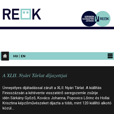
|
HU
EN
PROGRAMOK
A XLII. Nyári Tárlat díjazottjai
KIÁLLÍTÁSOK
AZ ÉPÜLET
Ünnepélyes díjátadással zárult a XLII. Nyári Tárlat. A kiállítás
Finisszázsán a kétévente visszatérő seregszemle zsűrije
INFORMÁCIÓK
idén Sárkány Győző, Kovács Johanna, Popovics Lőrinc és Hollai
Krisztina képzőművészeket díjazta a több, mint 120 kiállító alkotó
KONFERENCIA
közül.…