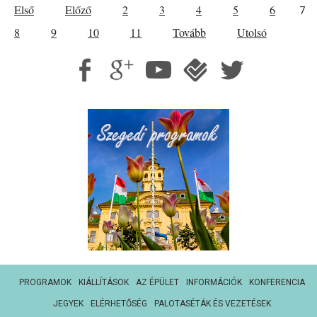
Első
Előző
2
3
4
5
6
7
8
9
10
11
Tovább
Utolsó
PROGRAMOK
KIÁLLÍTÁSOK
AZ ÉPÜLET
INFORMÁCIÓK
KONFERENCIA
JEGYEK
ELÉRHETŐSÉG
PALOTASÉTÁK ÉS VEZETÉSEK