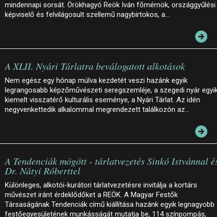
mindennapi sorsát. Örökhagyó Reök Iván főmérnök, országgyűlési
képviselő és felvilágosult szellemű nagybirtokos, a…
A XLII. Nyári Tárlatra beválogatott alkotások
Nem egész egy hónap múlva kezdetét veszi hazánk egyik
legrangosabb képzőművészeti seregszemléje, a szegedi nyár egyi
kiemelt visszatérő kulturális eseménye, a Nyári Tárlat. Az idén
negyvenkettedik alkalommal megrendezett találkozón az…
A Tendenciák mögött - tárlatvezetés Sinkó Istvánnal é
Dr. Nátyi Róberttel
Különleges, alkotói-kurátori tárlatvezetésre invitálja a kortárs
művészet iránt érdeklődőket a REÖK. A Magyar Festők
Társaságának Tendenciák című kiállítása hazánk egyik legnagyobb
festőegyesületének munkásságát mutatja be, 114 színpompás,