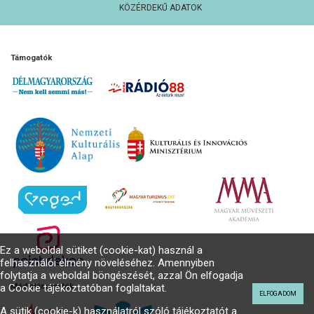
KÖZÉRDEKŰ ADATOK
Támogatók
Ez a weboldal sütiket (cookie-kat) használ a
felhasználói élmény növeléséhez. Amennyiben
folytatja a weboldal böngészését, azzal Ön elfogadja
a Cookie tájékoztatóban foglaltakat.
Médiatámogatók
ELFOGADOM
A sütik (cookie-k) használatról szóló tájékoztatót a