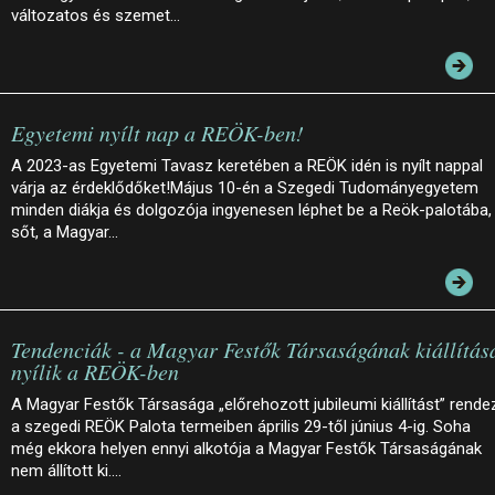
változatos és szemet…
Egyetemi nyílt nap a REÖK-ben!
A 2023-as Egyetemi Tavasz keretében a REÖK idén is nyílt nappal
várja az érdeklődőket!Május 10-én a Szegedi Tudományegyetem
minden diákja és dolgozója ingyenesen léphet be a Reök-palotába,
sőt, a Magyar…
Tendenciák - a Magyar Festők Társaságának kiállítás
nyílik a REÖK-ben
A Magyar Festők Társasága „előrehozott jubileumi kiállítást” rende
a szegedi REÖK Palota termeiben április 29-től június 4-ig. Soha
még ekkora helyen ennyi alkotója a Magyar Festők Társaságának
nem állított ki.…