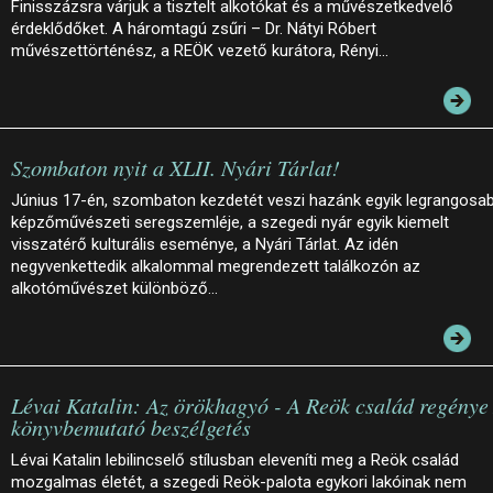
Finisszázsra várjuk a tisztelt alkotókat és a művészetkedvelő
érdeklődőket. A háromtagú zsűri – Dr. Nátyi Róbert
művészettörténész, a REÖK vezető kurátora, Rényi…
Szombaton nyit a XLII. Nyári Tárlat!
Június 17-én, szombaton kezdetét veszi hazánk egyik legrangosa
képzőművészeti seregszemléje, a szegedi nyár egyik kiemelt
visszatérő kulturális eseménye, a Nyári Tárlat. Az idén
negyvenkettedik alkalommal megrendezett találkozón az
alkotóművészet különböző…
Lévai Katalin: Az örökhagyó - A Reök család regénye 
könyvbemutató beszélgetés
Lévai Katalin lebilincselő stílusban eleveníti meg a Reök család
mozgalmas életét, a szegedi Reök-palota egykori lakóinak nem