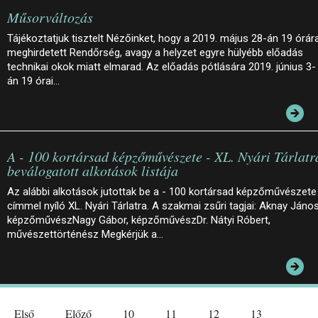
Műsorváltozás
Tájékoztatjuk tisztelt Nézőinket, hogy a 2019. május 28-án 19 órár
meghirdetett Rendőrség, avagy a helyzet egyre hülyébb előadás
technikai okok miatt elmarad. Az előadás pótlására 2019. június 3-
án 19 órai…
A - 100 kortársad képzőművészete - XL. Nyári Tárlatr
beválogatott alkotások listája
Az alábbi alkotások jutottak be a - 100 kortársad képzőművészete
címmel nyíló XL. Nyári Tárlatra. A szakmai zsűri tagjai: Aknay János
képzőművészNagy Gábor, képzőművészDr. Nátyi Róbert,
művészettörténész Megkérjük a…
Első
Előző
10
11
12
13