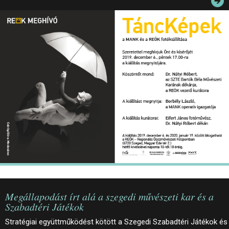
JEGYEK
ELÉRHETŐSÉG
PALOTASÉTÁK ÉS VEZETÉSEK
KÖZÉRDEKŰ ADATOK
Megállapodást írt alá a szegedi művészeti kar és a
Szabadtéri Játékok
Stratégiai együttműködést kötött a Szegedi Szabadtéri Játékok és