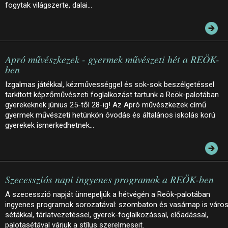
fogytak világszerte, dalai…
Apró művészkezek - gyermek művészeti hét a REÖK-
ben
Izgalmas játékkal, kézművességgel és sok-sok beszélgetéssel
tarkított képzőművészeti foglalkozást tartunk a Reök-palotában
gyerekeknek június 25-től 28-ig! Az Apró művészkezek című
gyermek művészeti hetünkön óvodás és általános iskolás korú
gyerekek ismerkedhetnek…
Szecessziós napi ingyenes programok a REÖK-ben
A szecesszió napját ünnepeljük a hétvégén a Reök-palotában
ingyenes programok sorozatával: szombaton és vasárnap is város
sétákkal, tárlatvezetéssel, gyerek-foglalkozással, előadással,
palotasétával várjuk a stílus szerelmeseit.