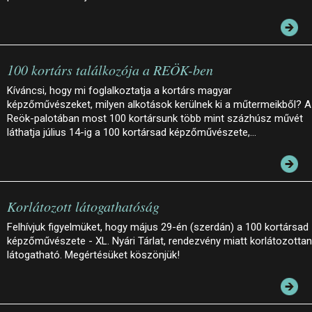
100 kortárs találkozója a REÖK-ben
Kíváncsi, hogy mi foglalkoztatja a kortárs magyar
képzőművészeket, milyen alkotások kerülnek ki a műtermeikből? A
Reök-palotában most 100 kortársunk több mint százhúsz művét
láthatja július 14-ig a 100 kortársad képzőművészete,…
Korlátozott látogathatóság
Felhívjuk figyelmüket, hogy május 29-én (szerdán) a 100 kortársad
képzőművészete - XL. Nyári Tárlat, rendezvény miatt korlátozottan
látogatható. Megértésüket köszönjük!