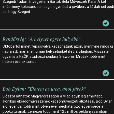
Szegedi Tudományegyetem Bartók Béla Művészeti Kara. A két
intézmény kölcsönösen segíti egymást a jövőben, a távlati cél ped
az, hogy Szeged…
Rendőrség: “A helyzet egyre hülyébb”
Októbertől ismét fejcsóválva kacaghatunk azon, mennyire nincs új
nap alatt, már ami humán helyzetünket illeti a világban. Visszatér
ugyanis a REÖK stúdiószínpadára Sławomir Mrożek több mint
hatvan éve aktuális…
Bob Dylan: "Életem az utca, ahol járok"
Először láthatók Magyarországon a világ egyik legismertebb,
ikonikus előadóművészének képzőművészeti alkotásai. Bob Dylan
élő legenda, több mint ötven éve meghatározó egyénisége a
popkultúrának. Lemezei több mint 125 milliós példányszámban