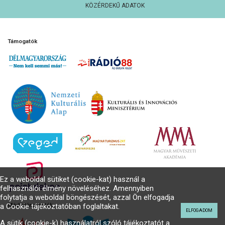
KÖZÉRDEKŰ ADATOK
Támogatók
Ez a weboldal sütiket (cookie-kat) használ a
felhasználói élmény növeléséhez. Amennyiben
folytatja a weboldal böngészését, azzal Ön elfogadja
a Cookie tájékoztatóban foglaltakat.
Médiatámogatók
ELFOGADOM
A sütik (cookie-k) használatról szóló tájékoztatót a