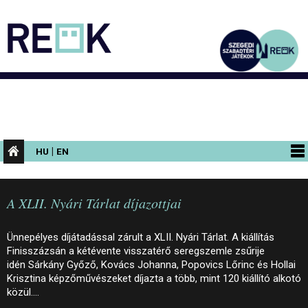
|
HU
EN
PROGRAMOK
A XLII. Nyári Tárlat díjazottjai
KIÁLLÍTÁSOK
AZ ÉPÜLET
Ünnepélyes díjátadással zárult a XLII. Nyári Tárlat. A kiállítás
Finisszázsán a kétévente visszatérő seregszemle zsűrije
INFORMÁCIÓK
idén Sárkány Győző, Kovács Johanna, Popovics Lőrinc és Hollai
Krisztina képzőművészeket díjazta a több, mint 120 kiállító alkotó
KONFERENCIA
közül.…