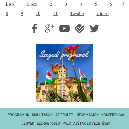
Első
Előző
2
3
4
5
6
7
8
9
10
11
Tovább
Utolsó
PROGRAMOK
KIÁLLÍTÁSOK
AZ ÉPÜLET
INFORMÁCIÓK
KONFERENCIA
JEGYEK
ELÉRHETŐSÉG
PALOTASÉTÁK ÉS VEZETÉSEK