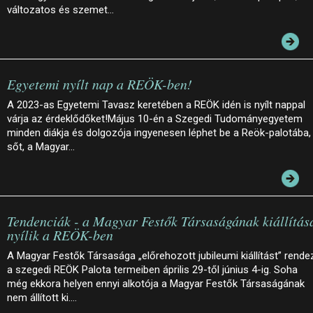
változatos és szemet…
Egyetemi nyílt nap a REÖK-ben!
A 2023-as Egyetemi Tavasz keretében a REÖK idén is nyílt nappal
várja az érdeklődőket!Május 10-én a Szegedi Tudományegyetem
minden diákja és dolgozója ingyenesen léphet be a Reök-palotába,
sőt, a Magyar…
Tendenciák - a Magyar Festők Társaságának kiállítás
nyílik a REÖK-ben
A Magyar Festők Társasága „előrehozott jubileumi kiállítást” rende
a szegedi REÖK Palota termeiben április 29-től június 4-ig. Soha
még ekkora helyen ennyi alkotója a Magyar Festők Társaságának
nem állított ki.…