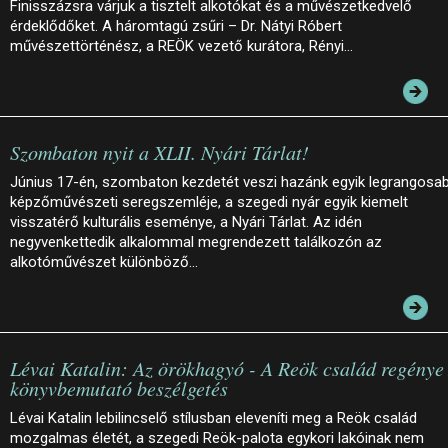
Finisszázsra várjuk a tisztelt alkotókat és a művészetkedvelő
érdeklődőket. A háromtagú zsűri – Dr. Nátyi Róbert
művészettörténész, a REÖK vezető kurátora, Rényi…
Szombaton nyit a XLII. Nyári Tárlat!
Június 17-én, szombaton kezdetét veszi hazánk egyik legrangosa
képzőművészeti seregszemléje, a szegedi nyár egyik kiemelt
visszatérő kulturális eseménye, a Nyári Tárlat. Az idén
negyvenkettedik alkalommal megrendezett találkozón az
alkotóművészet különböző…
Lévai Katalin: Az örökhagyó - A Reök család regénye 
könyvbemutató beszélgetés
Lévai Katalin lebilincselő stílusban eleveníti meg a Reök család
mozgalmas életét, a szegedi Reök-palota egykori lakóinak nem