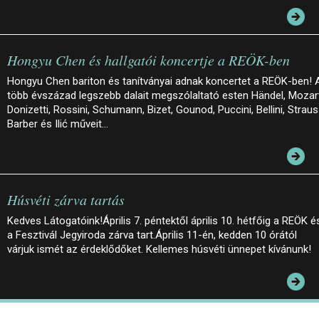
Hongyu Chen és hallgatói koncertje a REÖK-ben
Hongyu Chen bariton és tanítványai adnak koncertet a REÖK-ben! 
több évszázad legszebb dalait megszólaltató esten Händel, Mozar
Donizetti, Rossini, Schumann, Bizet, Gounod, Puccini, Bellini, Straus
Barber és Ilić műveit…
Húsvéti zárva tartás
Kedves Látogatóink!Április 7. péntektől április 10. hétfőig a REÖK é
a Fesztivál Jegyiroda zárva tart.Április 11-én, kedden 10 órától
várjuk ismét az érdeklődőket. Kellemes húsvéti ünnepet kívánunk!