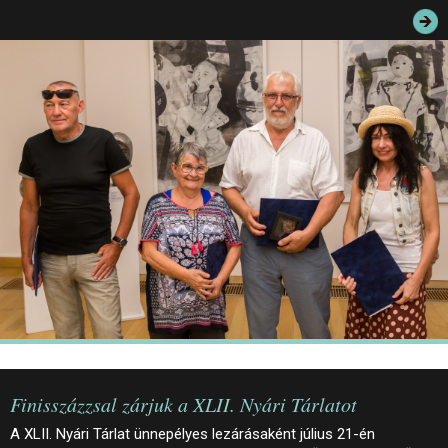
JEGYEK
ELÉRHETŐSÉG
PALOTASÉTÁK ÉS VEZETÉSEK
KÖZÉRDEKŰ ADATOK
Finisszázzsal zárjuk a XLII. Nyári Tárlatot
A XLII. Nyári Tárlat ünnepélyes lezárásaként július 21-én