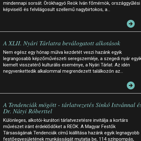
mindennapi sorsát. Örökhagyó Reök Iván főmérnök, országgyűlési
képviselő és felvilágosult szellemű nagybirtokos, a…
A XLII. Nyári Tárlatra beválogatott alkotások
Nem egész egy hónap múlva kezdetét veszi hazánk egyik
legrangosabb képzőművészeti seregszemléje, a szegedi nyár egyi
kiemelt visszatérő kulturális eseménye, a Nyári Tárlat. Az idén
negyvenkettedik alkalommal megrendezett találkozón az…
A Tendenciák mögött - tárlatvezetés Sinkó Istvánnal é
Dr. Nátyi Róberttel
Különleges, alkotói-kurátori tárlatvezetésre invitálja a kortárs
művészet iránt érdeklődőket a REÖK. A Magyar Festők
Társaságának Tendenciák című kiállítása hazánk egyik legnagyobb
festőegyesületének munkásságát mutatja be, 114 színpompás,