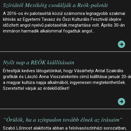
Szíriától Mexikóig csodálják a Reök-palotát
A 2016-os év palotasétái közül számomra legnagyobb szakmai
kihívás az Egyetemi Tavasz és Őszi Kulturális Fesztivál idejére
időzített angol nyelvű palotaséták megtartása volt. Április 30-án
immáron harmadik alkalommal fogadtuk angol…
Nyílt nap a REÖK kiállításain
Értesítjük kedves látogatóinkat, hogy Vásárhelyi Antal Szakrális
grafikák és László Anna Visszatekintés című kiállításai január 20-á
a magyar kultúra napja alkalmából, ingyenesen megtekinthetőek.
Szeretettel várjuk az érdeklődőket!
“Örülök, ha a színpadon tovább élnek az írásaim”
Szabó Lőrincet alakította abban a felolvasószínházi sorozatban,