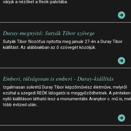
várjuk a nézőket a Reök-palotába.
Duray-megnyitó: Sutyák Tibor szövege
Sutyák Tibor filozófus nyitotta meg január 27-én a Duray Tibor
kiállítást. Az alábbiakban az ő szövegét közöljük.
Emberi, túlságosan is emberi - Duray-kiállítás
Izgalmasan sokrétű Duray Tibor képzőművész életműve, melyről
ezúttal a szegedi REÖK látogatói is meggyőződhetnek. A pénteken
nyíló kiállításon látható lesz a monumentális Aranykor c. mű is, me
több évtized után…