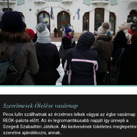
JEGYEK
ELÉRHETŐSÉG
PALOTASÉTÁK ÉS VEZETÉSEK
KÖZÉRDEKŰ ADATOK
Szerelmesek Ölelése vasárnap
Piros lufin szállhatnak az érzelmes lelkek vágyai az égbe vasárnap
REÖK-palota előtt. Az év legromantikusabb napját így ünnepli a
Szegedi Szabadtéri Játékok. Aki kedvesének tökéletes meglepetés
szeretne ajándékozni, annak…