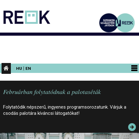
|
HU
EN
PROGRAMOK
Februárban folytatódnak a palotaséták
KIÁLLÍTÁSOK
AZ ÉPÜLET
Folytatódik népszerű, ingyenes programsorozatunk. Várjuk a
csodás palotára kíváncsi látogatókat!
INFORMÁCIÓK
KONFERENCIA