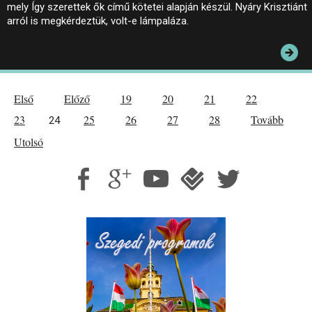
mely Így szerettek ők című kötetei alapján készül. Nyáry Krisztiánt
arról is megkérdeztük, volt-e lámpaláza.
Első
Előző
19
20
21
22
23
25
26
27
28
Tovább
24
Utolsó