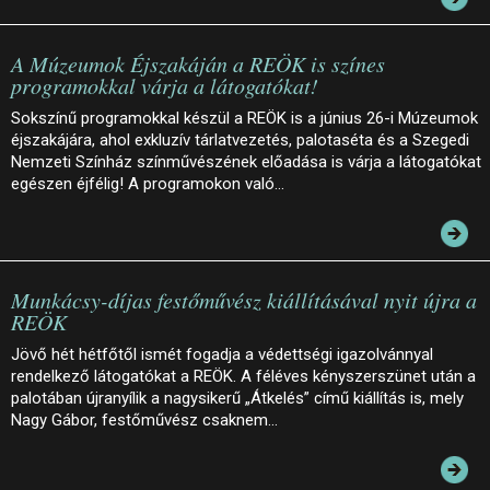
A Múzeumok Éjszakáján a REÖK is színes
programokkal várja a látogatókat!
Sokszínű programokkal készül a REÖK is a június 26-i Múzeumok
éjszakájára, ahol exkluzív tárlatvezetés, palotaséta és a Szegedi
Nemzeti Színház színművészének előadása is várja a látogatókat
egészen éjfélig! A programokon való…
Munkácsy-díjas festőművész kiállításával nyit újra a
REÖK
Jövő hét hétfőtől ismét fogadja a védettségi igazolvánnyal
rendelkező látogatókat a REÖK. A féléves kényszerszünet után a
palotában újranyílik a nagysikerű „Átkelés” című kiállítás is, mely
Nagy Gábor, festőművész csaknem…