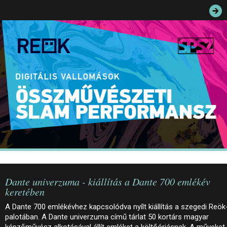
JEGYEK
ELÉRHETŐSÉG
PALOTASÉTÁK ÉS VEZETÉSEK
KÖZÉRDEKŰ ADATOK
Dante univerzuma - kiállítás a Dante 700 emlékév
keretében
A Dante 700 emlékévhez kapcsolódva nyílt kiállítás a szegedi Reök
palotában. A Dante univerzuma című tárlat 50 kortárs magyar
képzőművész alkotásával állít emléket a költőóriásnak. A műveket