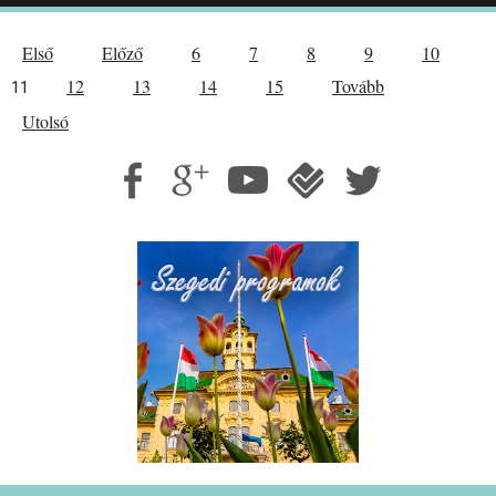
Első
Előző
6
7
8
9
10
12
13
14
15
Tovább
11
Utolsó