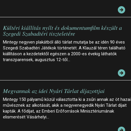
Kültéri kiállítás nyílt és dokumentumfilm készült a
Szegedi Szabadtéri tiszteletére
Mintegy negyven plakátból álló tárlat mutatja be az idén 90 éves
Szegedi Szabadtéri Játékok történetét. A Klauzál téren található
kiállításon a kezdetektől egészen a 2000-es évekig láthatók
transzparensek, augusztus 12-től…
Megvannak az idei Nyári Tárlat díjazottjai
Mintegy 150 pályamű közül választotta ki a zsűri annak az öt hazai
művésznek az alkotását, akik a negyvenegyedik Nyári Tárlat díjait
kapták. A fődíjat, az Emberi Erőforrások Minisztériumának
elismerését Vásárhelyi…