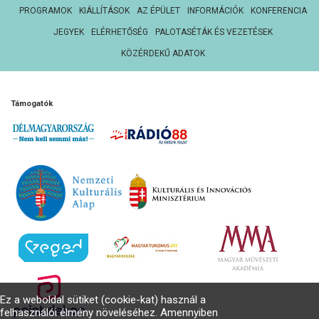
PROGRAMOK
KIÁLLÍTÁSOK
AZ ÉPÜLET
INFORMÁCIÓK
KONFERENCIA
JEGYEK
ELÉRHETŐSÉG
PALOTASÉTÁK ÉS VEZETÉSEK
KÖZÉRDEKŰ ADATOK
Támogatók
Ez a weboldal sütiket (cookie-kat) használ a
felhasználói élmény növeléséhez. Amennyiben