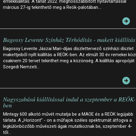
emlékkiállítás. A tárlat 2022. meghosszabbított nyitavtartással
március 27-ig tekinthető meg a Reök-palotában.…
Bagossy Levente Színház Térhódítás - makett kiállítás
Bagossy Levente Jászai Mari-díjas díszlettervező színházi díszlet
makettjeiből nyílt kiállítás a REÖK-ben. Az elmúlt 30 év remekei köz
csaknem 20 tervet tekinthet meg a közönség. A kiállítás apropóját
Szegedi Nemzeti…
Nagyszabású kiállítással indul a szeptember a REÖK-
ben
Mintegy 600 alkotó művét mutatja be a MAOE és a REÖK legújabb
tárlata. A „Horizont” - on a műfajok széles spektrumát átfogva a
legkülönbözőbb művészeti ágak mutatkoznak be, szeptember 4-
től…