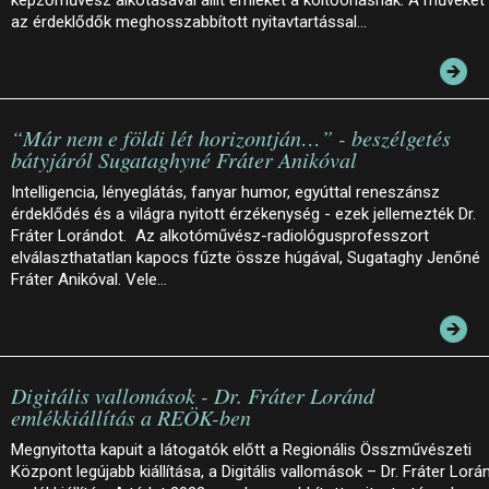
az érdeklődők meghosszabbított nyitavtartással…
“Már nem e földi lét horizontján…” - beszélgetés
bátyjáról Sugataghyné Fráter Anikóval
Intelligencia, lényeglátás, fanyar humor, egyúttal reneszánsz
érdeklődés és a világra nyitott érzékenység - ezek jellemezték Dr.
Fráter Lorándot. Az alkotóművész-radiológusprofesszort
elválaszthatatlan kapocs fűzte össze húgával, Sugataghy Jenőné
Fráter Anikóval. Vele…
Digitális vallomások - Dr. Fráter Loránd
emlékkiállítás a REÖK-ben
Megnyitotta kapuit a látogatók előtt a Regionális Összművészeti
Központ legújabb kiállítása, a Digitális vallomások – Dr. Fráter Lorá