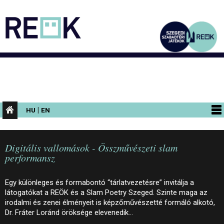
|
HU
EN
PROGRAMOK
Digitális vallomások - Összművészeti slam
KIÁLLÍTÁSOK
performansz
AZ ÉPÜLET
Egy különleges és formabontó “tárlatvezetésre” invitálja a
INFORMÁCIÓK
látogatókat a REÖK és a Slam Poetry Szeged. Szinte maga az
irodalmi és zenei élményeit is képzőművészetté formáló alkotó,
KONFERENCIA
Dr. Fráter Loránd öröksége elevenedik…