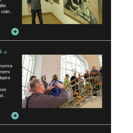
ális
d után…
k a
ámomra
etemi
dejére
áron
ol…