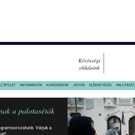
Közösségi
oldalaink
AZ ÉPÜLET
INFORMÁCIÓK
KONFERENCIA
JEGYEK
ELÉRHETŐSÉG
PALOTASÉT
nak a palotaséták
ogramsorozatunk. Várjuk a
kat!