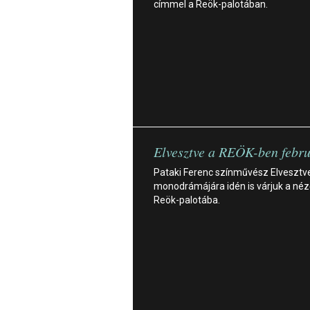
címmel a Reök-palotában.
Elvesztve a REÖK-ben febru
Pataki Ferenc színművész Elvesztv
monodrámájára idén is várjuk a néz
Reök-palotába.