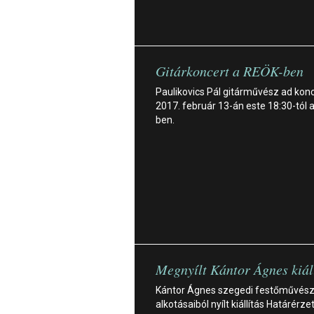
Gitárkoncert a REÖK-ben
Paulikovics Pál gitárművész ad kon
2017. február 13-án este 18:30-tól 
ben.
Megnyílt Kántor Ágnes kiál
Kántor Ágnes szegedi festőművés
alkotásaiból nyílt kiállítás Határérze