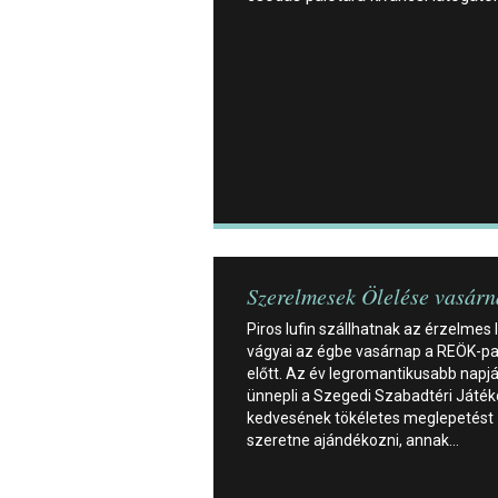
Szerelmesek Ölelése vasár
Piros lufin szállhatnak az érzelmes 
vágyai az égbe vasárnap a REÖK-pa
előtt. Az év legromantikusabb napjá
ünnepli a Szegedi Szabadtéri Játék
kedvesének tökéletes meglepetést
szeretne ajándékozni, annak…