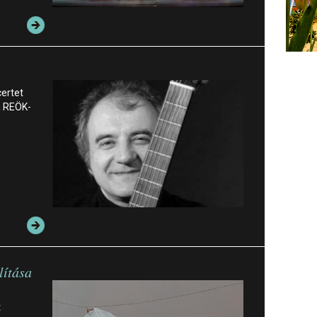
certet
a REÖK-
lítása
z
t