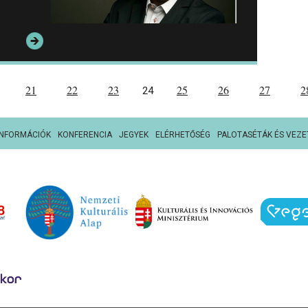
21
22
23
25
26
27
2
24
INFORMÁCIÓK
KONFERENCIA
JEGYEK
ELÉRHETŐSÉG
PALOTASÉTÁK ÉS VEZE