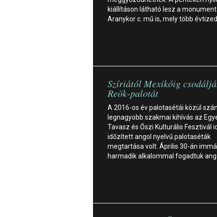
kiállításon látható lesz a monument
Aranykor c. mű is, mely több évtize
Szíriától Mexikóig csodáljá
Reök-palotát
A 2016-os év palotasétái közül sz
legnagyobb szakmai kihívás az Egy
Tavasz és Őszi Kulturális Fesztivál i
időzített angol nyelvű palotaséták
megtartása volt. Április 30-án imm
harmadik alkalommal fogadtuk ang