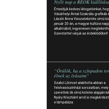
Nyílt nap a REÖK kiállítás
Értesítjük kedves látogatóinkat, hog
Vásárhelyi Antal Szakrális grafikák 
László Anna Visszatekintés című kiál
január 20-án, a magyar kultúra napj
alkalmából, ingyenesen megtekinth
Szeretettel várjuk az érdeklődőket!
“Örülök, ha a színpadon to
élnek az írásaim”
Szabó Lőrincet alakította abban a
felolvasószínházi sorozatban, mely 
szerettek ők című kötetei alapján ké
Nyáry Krisztiánt arról is megkérdeztü
e lámpaláza.