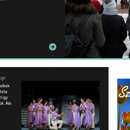
nap
lelkek
lota
t így
ok. Aki