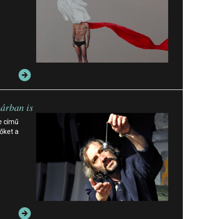
árban is
e című
őket a