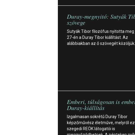
Duray-megnyitó: Sutyák Ti
szövege
Sutyák Tibor filozófus nyitotta meg
27-én a Duray Tibor kiállítást. Az
alábbiakban az ő szövegét közöljük
Emberi, túlságosan is ember
Duray-kiállítás
Izgalmasan sokrétű Duray Tibor
képzőművész életműve, melyről ezú
szegedi REÖK látogatói is
meggyőződhetnek. A pénteken nyíl