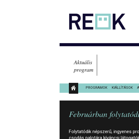
Aktuális
program
PROGRAMOK
KIÁLLÍTÁSOK
KÖZÉRDEKŰ ADATOK
Februárban folytatód
Folytatódik népszerű, ingyenes pr
csodás palotára kíváncsi látogató