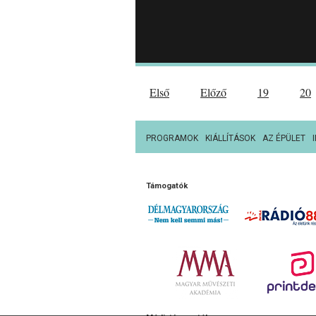
Első
Előző
19
20
PROGRAMOK
KIÁLLÍTÁSOK
AZ ÉPÜLET
Támogatók