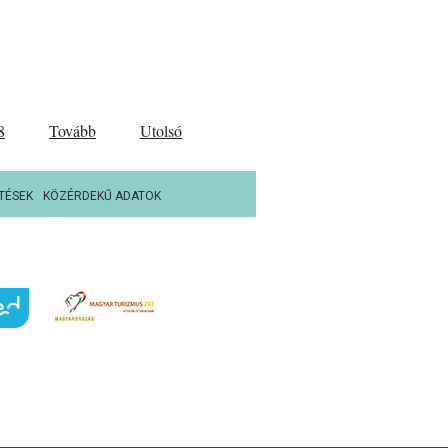
8
Tovább
Utolsó
TÉSEK
KÖZÉRDEKŰ ADATOK