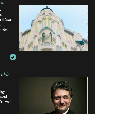
ain
y
és
lításai
a
etőek.
vább
Így
szül.
k, volt-