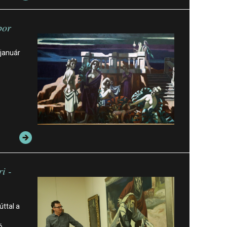
bor
 január
.
i -
ttal a
ó