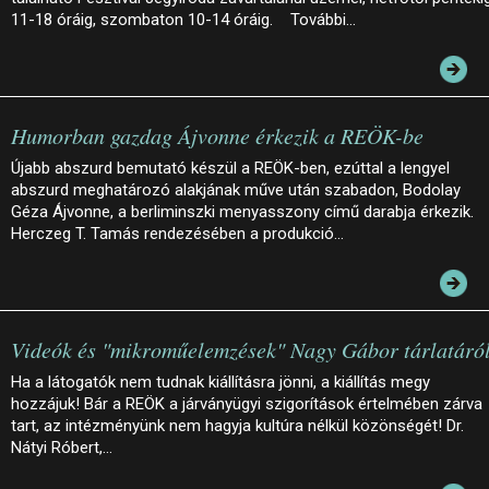
11-18 óráig, szombaton 10-14 óráig. További…
Humorban gazdag Ájvonne érkezik a REÖK-be
Újabb abszurd bemutató készül a REÖK-ben, ezúttal a lengyel
abszurd meghatározó alakjának műve után szabadon, Bodolay
Géza Ájvonne, a berliminszki menyasszony című darabja érkezik.
Herczeg T. Tamás rendezésében a produkció…
Videók és "mikroműelemzések" Nagy Gábor tárlatáró
Ha a látogatók nem tudnak kiállításra jönni, a kiállítás megy
hozzájuk! Bár a REÖK a járványügyi szigorítások értelmében zárva
tart, az intézményünk nem hagyja kultúra nélkül közönségét! Dr.
Nátyi Róbert,…