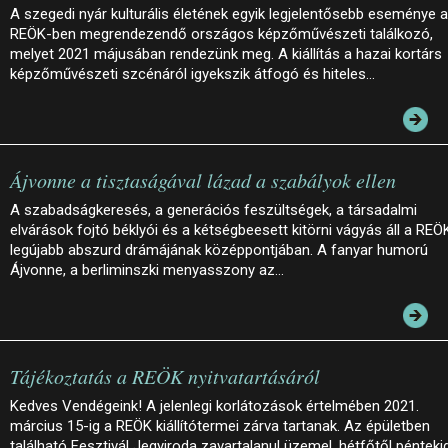
A szegedi nyár kulturális életének egyik legjelentősebb eseménye a
REÖK-ben megrendezendő országos képzőművészeti találkozó,
melyet 2021 májusában rendezünk meg. A kiállítás a hazai kortárs
képzőművészeti szcénáról igyekszik átfogó és hiteles…
Ájvonne a tisztaságával lázad a szabályok ellen
A szabadságkeresés, a generációs feszültségek, a társadalmi
elvárások fojtó béklyói és a kétségbeesett kitörni vágyás áll a REÖ
legújabb abszurd drámájának középpontjában. A fanyar humorú
Ájvonne, a berliminszki menyasszony az…
Tájékoztatás a REÖK nyitvatartásáról
Kedves Vendégeink! A jelenlegi korlátozások értelmében 2021.
március 15-ig a REÖK kiállítótermei zárva tartanak. Az épületben
található Fesztivál Jegyiroda zavartalanul üzemel, hétfőtől pénteki