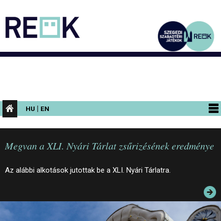
|
HU
EN
PROGRAMOK
Megvan a XLI. Nyári Tárlat zsűrizésének eredménye
KIÁLLÍTÁSOK
AZ ÉPÜLET
Az alábbi alkotások jutottak be a XLI. Nyári Tárlatra.
INFORMÁCIÓK
KONFERENCIA