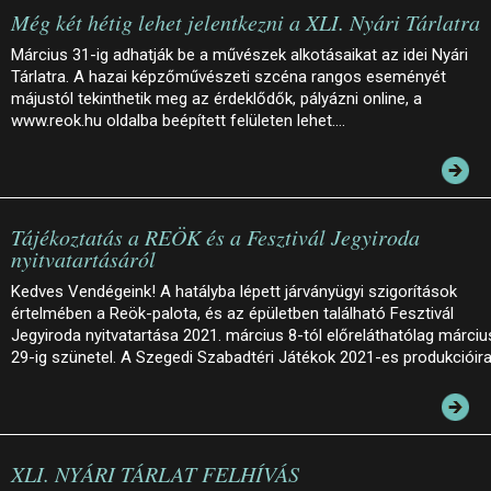
Még két hétig lehet jelentkezni a XLI. Nyári Tárlatra
Március 31-ig adhatják be a művészek alkotásaikat az idei Nyári
Tárlatra. A hazai képzőművészeti szcéna rangos eseményét
májustól tekinthetik meg az érdeklődők, pályázni online, a
www.reok.hu oldalba beépített felületen lehet.…
Tájékoztatás a REÖK és a Fesztivál Jegyiroda
nyitvatartásáról
Kedves Vendégeink! A hatályba lépett járványügyi szigorítások
értelmében a Reök-palota, és az épületben található Fesztivál
Jegyiroda nyitvatartása 2021. március 8-tól előreláthatólag márciu
29-ig szünetel. A Szegedi Szabadtéri Játékok 2021-es produkcióir
XLI. NYÁRI TÁRLAT FELHÍVÁS