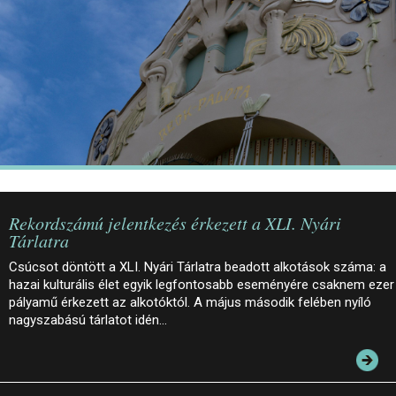
JEGYEK
ELÉRHETŐSÉG
PALOTASÉTÁK ÉS VEZETÉSEK
KÖZÉRDEKŰ ADATOK
Rekordszámú jelentkezés érkezett a XLI. Nyári
Tárlatra
Csúcsot döntött a XLI. Nyári Tárlatra beadott alkotások száma: a
hazai kulturális élet egyik legfontosabb eseményére csaknem ezer
pályamű érkezett az alkotóktól. A május második felében nyíló
nagyszabású tárlatot idén…