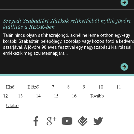
Szegedi Szabadtéri Játékok relikviákból nyílik jövőre
kiállítás a REÖK-ben
Talán nincs olyan színházrajongó, akinél ne lenne otthon egy-egy
korábbi Szabadtéri belépőjegy, szórólap vagy közös fotó a kedven
sztárjával. A jövőre 90 éves fesztivál egy nagyszabású kiállítással
emlékezik meg születésnapjára,…
Első
Előző
7
8
9
10
11
13
14
15
16
Tovább
12
Utolsó