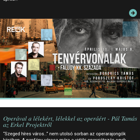
JEGYEK
ELÉRHETŐSÉG
PALOTASÉTÁK ÉS VEZETÉSEK
KÖZÉRDEKŰ ADATOK
Operával a lélekért, lélekkel az operáért - Pál Tamás
az Erkel Projektről
“Szeged híres város…” nem utolsó sorban az operarajongók
körében. A napfény városa mára a vidéki operajátszás egyik