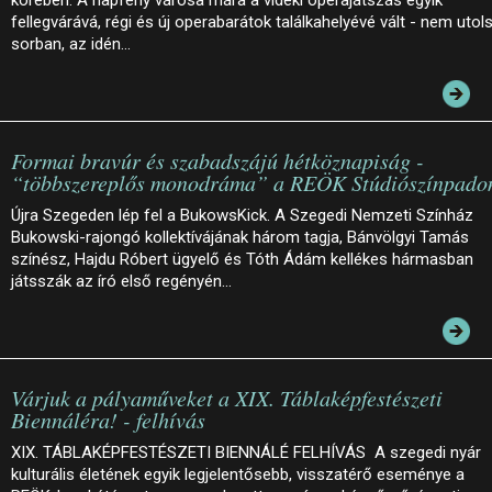
fellegvárává, régi és új operabarátok találkahelyévé vált - nem utol
sorban, az idén…
Formai bravúr és szabadszájú hétköznapiság -
“többszereplős monodráma” a REÖK Stúdiószínpado
Újra Szegeden lép fel a BukowsKick. A Szegedi Nemzeti Színház
Bukowski-rajongó kollektívájának három tagja, Bánvölgyi Tamás
színész, Hajdu Róbert ügyelő és Tóth Ádám kellékes hármasban
játsszák az író első regényén…
Várjuk a pályaműveket a XIX. Táblaképfestészeti
Biennáléra! - felhívás
XIX. TÁBLAKÉPFESTÉSZETI BIENNÁLÉ FELHÍVÁS A szegedi nyár
kulturális életének egyik legjelentősebb, visszatérő eseménye a