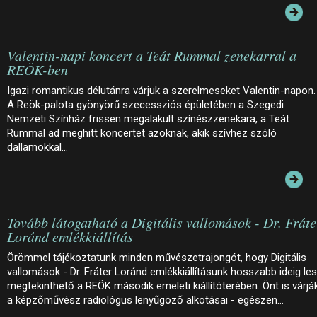
Valentin-napi koncert a Teát Rummal zenekarral a
REÖK-ben
Igazi romantikus délutánra várjuk a szerelmeseket Valentin-napon.
A Reök-palota gyönyörű szecessziós épületében a Szegedi
Nemzeti Színház frissen megalakult színészzenekara, a Teát
Rummal ad meghitt koncertet azoknak, akik szívhez szóló
dallamokkal…
Tovább látogatható a Digitális vallomások - Dr. Fráte
Loránd emlékkiállítás
Örömmel tájékoztatunk minden művészetrajongót, hogy Digitális
vallomások - Dr. Fráter Loránd emlékkiállításunk hosszabb ideig le
megtekinthető a REÖK második emeleti kiállítóterében. Önt is várjá
a képzőművész radiológus lenyűgöző alkotásai - egészen…