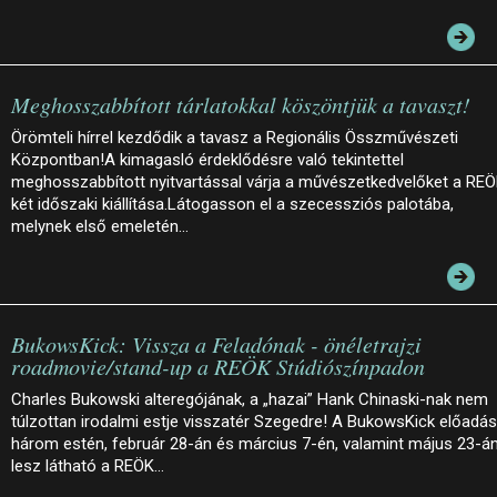
Meghosszabbított tárlatokkal köszöntjük a tavaszt!
Örömteli hírrel kezdődik a tavasz a Regionális Összművészeti
Központban!A kimagasló érdeklődésre való tekintettel
meghosszabbított nyitvartással várja a művészetkedvelőket a RE
két időszaki kiállítása.Látogasson el a szecessziós palotába,
melynek első emeletén…
BukowsKick: Vissza a Feladónak - önéletrajzi
roadmovie/stand-up a REÖK Stúdiószínpadon
Charles Bukowski alteregójának, a „hazai” Hank Chinaski-nak nem
túlzottan irodalmi estje visszatér Szegedre! A BukowsKick előadá
három estén, február 28-án és március 7-én, valamint május 23-á
lesz látható a REÖK…