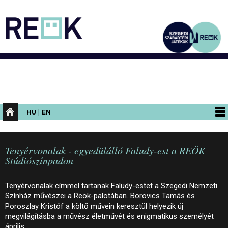
|
HU
EN
PROGRAMOK
Tenyérvonalak - egyedülálló Faludy-est a REÖK
KIÁLLÍTÁSOK
Stúdiószínpadon
AZ ÉPÜLET
Tenyérvonalak címmel tartanak Faludy-estet a Szegedi Nemzeti
INFORMÁCIÓK
Színház művészei a Reök-palotában. Borovics Tamás és
Poroszlay Kristóf a költő művein keresztül helyezik új
KONFERENCIA
megvilágításba a művész életművét és enigmatikus személyét
április…