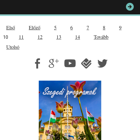
Első
Előző
5
6
7
8
9
11
12
13
14
Tovább
10
Utolsó