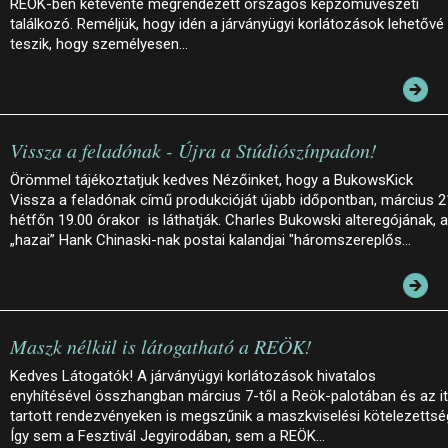
REÖK-ben kétévente megrendezett országos képzőművészeti
találkozó. Reméljük, hogy idén a járványügyi korlátozások lehetővé
teszik, hogy személyesen…
Vissza a feladónak - Újra a Stúdiószínpadon!
Örömmel tájékoztatjuk kedves Nézőinket, hogy a BukowsKick
Vissza a feladónak című produkcióját újabb időpontban, március 2
hétfőn 19.00 órakor is láthatják. Charles Bukowski alteregójának, a
„hazai” Hank Chinaski-nak postai kalandjai "háromszereplős…
Maszk nélkül is látogatható a REÖK!
Kedves Látogatók! A járványügyi korlátozások hivatalos
enyhítésével összhangban március 7-től a Reök-palotában és az it
tartott rendezvényeken is megszűnik a maszkviselési kötelezettsé
Így sem a Fesztivál Jegyirodában, sem a REÖK…