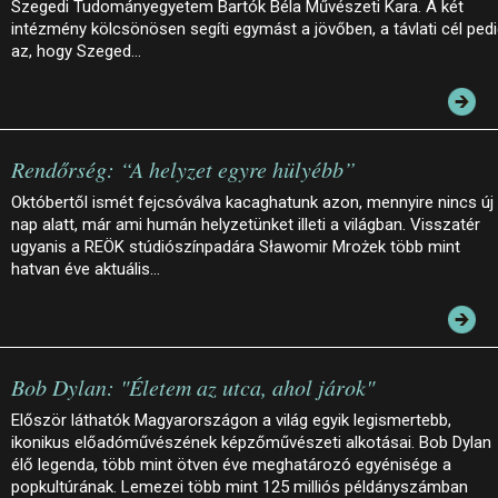
Szegedi Tudományegyetem Bartók Béla Művészeti Kara. A két
intézmény kölcsönösen segíti egymást a jövőben, a távlati cél ped
az, hogy Szeged…
Rendőrség: “A helyzet egyre hülyébb”
Októbertől ismét fejcsóválva kacaghatunk azon, mennyire nincs új
nap alatt, már ami humán helyzetünket illeti a világban. Visszatér
ugyanis a REÖK stúdiószínpadára Sławomir Mrożek több mint
hatvan éve aktuális…
Bob Dylan: "Életem az utca, ahol járok"
Először láthatók Magyarországon a világ egyik legismertebb,
ikonikus előadóművészének képzőművészeti alkotásai. Bob Dylan
élő legenda, több mint ötven éve meghatározó egyénisége a
popkultúrának. Lemezei több mint 125 milliós példányszámban