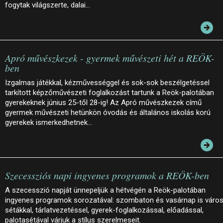
fogytak világszerte, dalai…
Apró művészkezek - gyermek művészeti hét a REÖK-
ben
Izgalmas játékkal, kézművességgel és sok-sok beszélgetéssel
tarkított képzőművészeti foglalkozást tartunk a Reök-palotában
gyerekeknek június 25-től 28-ig! Az Apró művészkezek című
gyermek művészeti hetünkön óvodás és általános iskolás korú
gyerekek ismerkedhetnek…
Szecessziós napi ingyenes programok a REÖK-ben
A szecesszió napját ünnepeljük a hétvégén a Reök-palotában
ingyenes programok sorozatával: szombaton és vasárnap is város
sétákkal, tárlatvezetéssel, gyerek-foglalkozással, előadással,
palotasétával várjuk a stílus szerelmeseit.