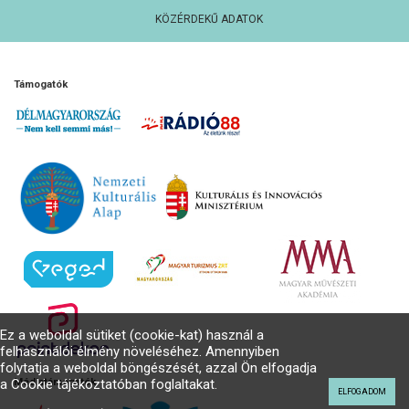
KÖZÉRDEKŰ ADATOK
Támogatók
Ez a weboldal sütiket (cookie-kat) használ a
felhasználói élmény növeléséhez. Amennyiben
folytatja a weboldal böngészését, azzal Ön elfogadja
a Cookie tájékoztatóban foglaltakat.
Médiatámogatók
ELFOGADOM