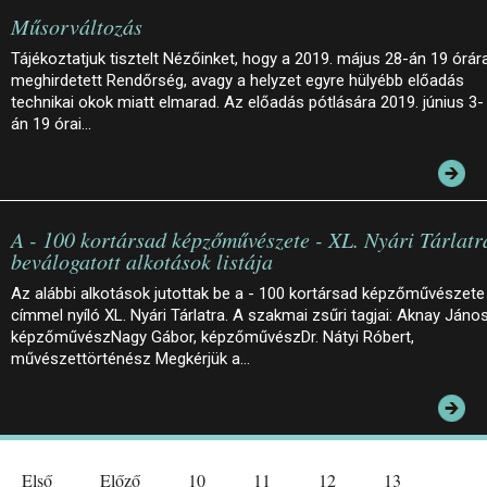
Műsorváltozás
Tájékoztatjuk tisztelt Nézőinket, hogy a 2019. május 28-án 19 órár
meghirdetett Rendőrség, avagy a helyzet egyre hülyébb előadás
technikai okok miatt elmarad. Az előadás pótlására 2019. június 3-
án 19 órai…
A - 100 kortársad képzőművészete - XL. Nyári Tárlatr
beválogatott alkotások listája
Az alábbi alkotások jutottak be a - 100 kortársad képzőművészete
címmel nyíló XL. Nyári Tárlatra. A szakmai zsűri tagjai: Aknay János
képzőművészNagy Gábor, képzőművészDr. Nátyi Róbert,
művészettörténész Megkérjük a…
Első
Előző
10
11
12
13