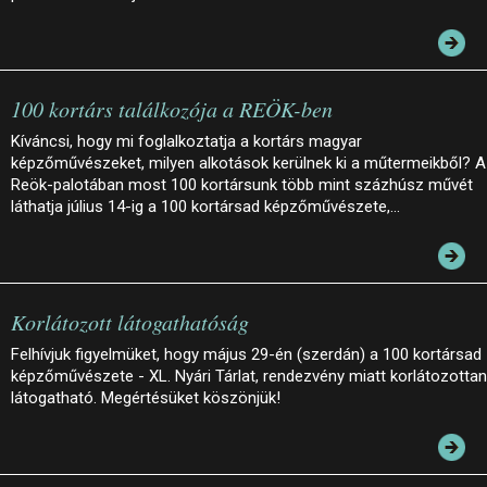
100 kortárs találkozója a REÖK-ben
Kíváncsi, hogy mi foglalkoztatja a kortárs magyar
képzőművészeket, milyen alkotások kerülnek ki a műtermeikből? A
Reök-palotában most 100 kortársunk több mint százhúsz művét
láthatja július 14-ig a 100 kortársad képzőművészete,…
Korlátozott látogathatóság
Felhívjuk figyelmüket, hogy május 29-én (szerdán) a 100 kortársad
képzőművészete - XL. Nyári Tárlat, rendezvény miatt korlátozottan
látogatható. Megértésüket köszönjük!