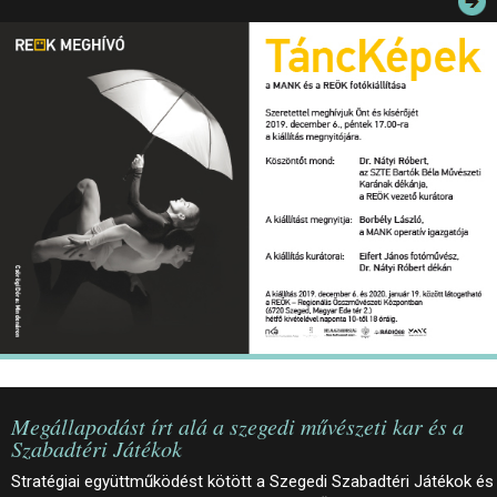
JEGYEK
ELÉRHETŐSÉG
PALOTASÉTÁK ÉS VEZETÉSEK
KÖZÉRDEKŰ ADATOK
Megállapodást írt alá a szegedi művészeti kar és a
Szabadtéri Játékok
Stratégiai együttműködést kötött a Szegedi Szabadtéri Játékok és