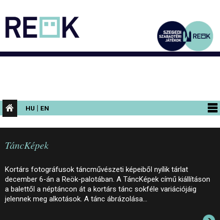
|
HU
EN
PROGRAMOK
TáncKépek
KIÁLLÍTÁSOK
AZ ÉPÜLET
Kortárs fotográfusok táncművészeti képeiből nyílik tárlat
december 6-án a Reök-palotában. A TáncKépek című kiállításon
INFORMÁCIÓK
a balettől a néptáncon át a kortárs tánc sokféle variációjáig
jelennek meg alkotások. A tánc ábrázolása…
KONFERENCIA