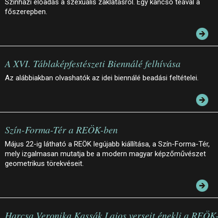
Színházi előadás a szexuális zaklatásról. Egy kancsó teával a
főszerepben.
A XVI. Táblaképfestészeti Biennálé felhívása
Az alábbiakban olvashatók az idei biennálé beadási feltételei.
Szín-Forma-Tér a REÖK-ben
Május 22-ig látható a REÖK legújabb kiállítása, a Szín-Forma-Tér,
mely izgalmasan mutatja be a modern magyar képzőművészet
geometrikus törekvéseit.
Harcsa Veronika Kassák Lajos verseit énekli a REÖK