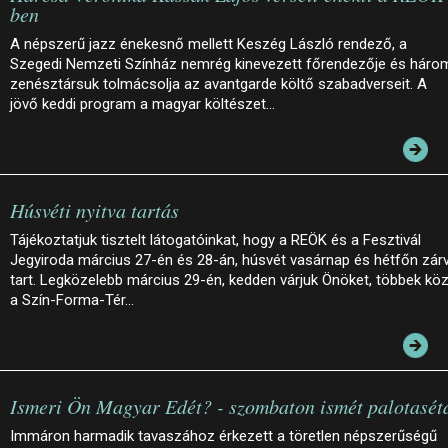
ben
A népszerű jazz énekesnő mellett Keszég László rendező, a
Szegedi Nemzeti Színház nemrég kinevezett főrendezője és háro
zenésztársuk tolmácsolja az avantgarde költő szabadverseit. A
jövő keddi program a magyar költészet…
Húsvéti nyitva tartás
Tájékoztatjuk tisztelt látogatóinkat, hogy a REÖK és a Fesztivál
Jegyiroda március 27-én és 28-án, húsvét vasárnap és hétfőn zár
tart. Legközelebb március 29-én, kedden várjuk Önöket, többek köz
a Szín-Forma-Tér…
Ismeri Ön Magyar Edét? - szombaton ismét palotasét
Immáron harmadik tavaszához érkezett a töretlen népszerűségű