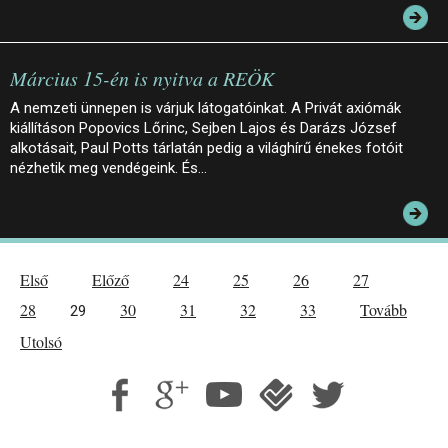
Március 15-én is nyitva a REÖK
A nemzeti ünnepen is várjuk látogatóinkat. A Privát axiómák
kiállításon Popovics Lőrinc, Sejben Lajos és Darázs József
alkotásait, Paul Potts tárlatán pedig a világhírű énekes fotóit
nézhetik meg vendégeink. És…
Első
Előző
24
25
26
27
28
30
31
32
33
Tovább
29
Utolsó