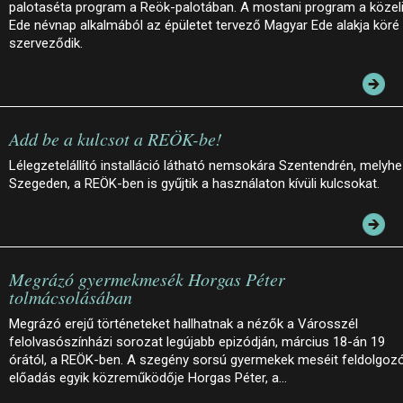
palotaséta program a Reök-palotában. A mostani program a közel
Ede névnap alkalmából az épületet tervező Magyar Ede alakja köré
szerveződik.
Add be a kulcsot a REÖK-be!
Lélegzetelállító installáció látható nemsokára Szentendrén, melyh
Szegeden, a REÖK-ben is gyűjtik a használaton kívüli kulcsokat.
Megrázó gyermekmesék Horgas Péter
tolmácsolásában
Megrázó erejű történeteket hallhatnak a nézők a Városszél
felolvasószínházi sorozat legújabb epizódján, március 18-án 19
órától, a REÖK-ben. A szegény sorsú gyermekek meséit feldolgoz
előadás egyik közreműködője Horgas Péter, a…