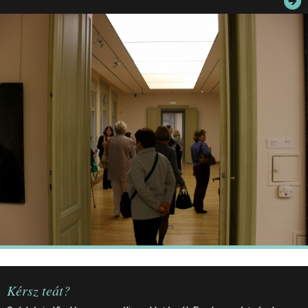
JEGYEK
ELÉRHETŐSÉG
PALOTASÉTÁK ÉS VEZETÉSEK
KÖZÉRDEKŰ ADATOK
Kérsz teát?