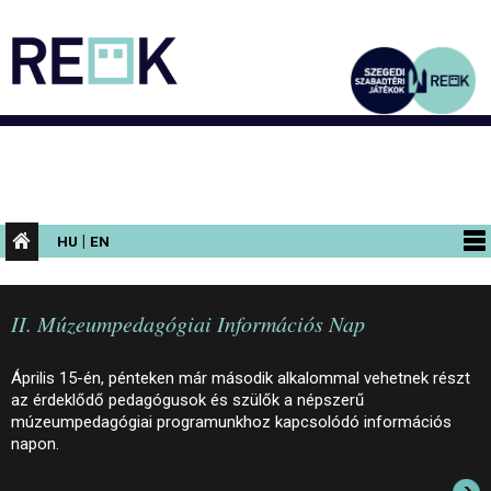
|
HU
EN
PROGRAMOK
II. Múzeumpedagógiai Információs Nap
KIÁLLÍTÁSOK
AZ ÉPÜLET
Április 15-én, pénteken már második alkalommal vehetnek részt
az érdeklődő pedagógusok és szülők a népszerű
INFORMÁCIÓK
múzeumpedagógiai programunkhoz kapcsolódó információs
napon.
KONFERENCIA