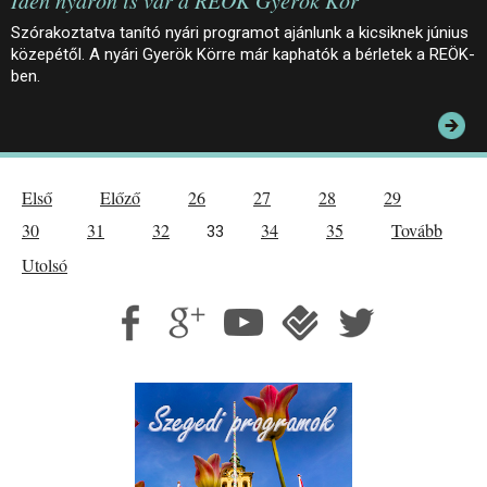
Idén nyáron is vár a REÖK Gyerök Kör
Szórakoztatva tanító nyári programot ajánlunk a kicsiknek június
közepétől. A nyári Gyerök Körre már kaphatók a bérletek a REÖK-
ben.
Első
Előző
26
27
28
29
30
31
32
34
35
Tovább
33
Utolsó