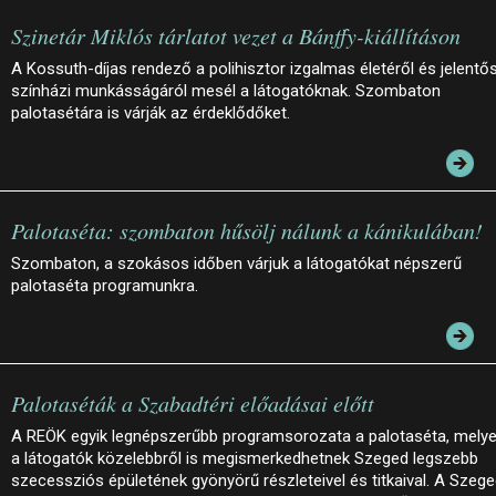
Szinetár Miklós tárlatot vezet a Bánffy-kiállításon
A Kossuth-díjas rendező a polihisztor izgalmas életéről és jelentő
színházi munkásságáról mesél a látogatóknak. Szombaton
palotasétára is várják az érdeklődőket.
Palotaséta: szombaton hűsölj nálunk a kánikulában!
Szombaton, a szokásos időben várjuk a látogatókat népszerű
palotaséta programunkra.
Palotaséták a Szabadtéri előadásai előtt
A REÖK egyik legnépszerűbb programsorozata a palotaséta, mely
a látogatók közelebbről is megismerkedhetnek Szeged legszebb
szecessziós épületének gyönyörű részleteivel és titkaival. A Szege