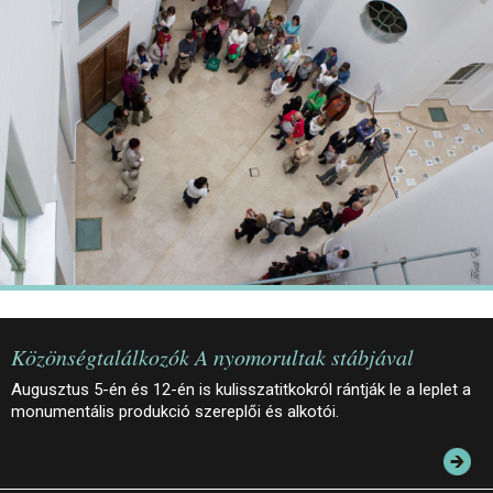
JEGYEK
ELÉRHETŐSÉG
PALOTASÉTÁK ÉS VEZETÉSEK
KÖZÉRDEKŰ ADATOK
Közönségtalálkozók A nyomorultak stábjával
Augusztus 5-én és 12-én is kulisszatitkokról rántják le a leplet a
monumentális produkció szereplői és alkotói.