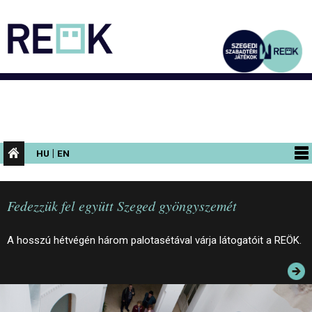
|
HU
EN
PROGRAMOK
Fedezzük fel együtt Szeged gyöngyszemét
KIÁLLÍTÁSOK
AZ ÉPÜLET
A hosszú hétvégén három palotasétával várja látogatóit a REÖK.
INFORMÁCIÓK
KONFERENCIA