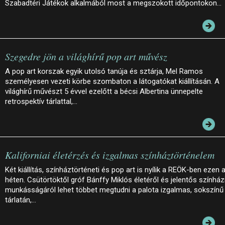
Szabadtéri Játékok alkalmából most a megszokott időpontokon…
Szegedre jön a világhírű pop art művész
A pop art korszak egyik utolsó tanúja és sztárja, Mel Ramos
személyesen vezeti körbe szombaton a látogatókat kiállításán. A
világhírű művészt 5 évvel ezelőtt a bécsi Albertina ünnepelte
retrospektív tárlattal,…
Kaliforniai életérzés és izgalmas színháztörténelem
Két kiállítás, színháztörténeti és pop art is nyílik a REÖK-ben ezen 
héten. Csütörtöktől gróf Bánffy Miklós életéről és jelentős színház
munkásságáról lehet többet megtudni a palota izgalmas, sokszínű
tárlatán,…