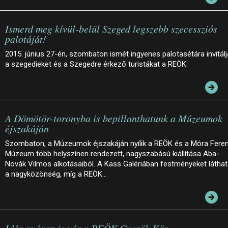
Ismerd meg kívül-belül Szeged legszebb szecessziós
palotáját!
2015. június 27-én, szombaton ismét ingyenes palotasétára invitálj
a szegedieket és a Szegedre érkező turistákat a REÖK.
A Dömötör-toronyba is bepillanthatunk a Múzeumok
éjszakáján
Szombaton, a Múzeumok éjszakáján nyílik a REÖK és a Móra Fere
Múzeum több helyszínen rendezett, nagyszabású kiállítása Aba-
Novák Vilmos alkotásaiból. A Kass Galériában festményeket láthat
a nagyközönség, míg a REÖK…