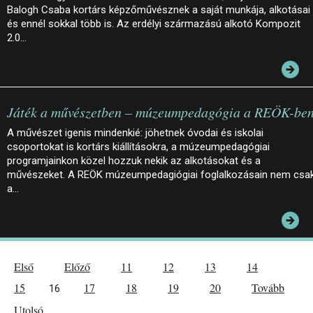
Balogh Csaba kortárs képzőművésznek a saját munkája, alkotásai
és ennél sokkal több is. Az erdélyi származású alkotó Kompozit
2.0…
Játék a művészetben – múzeumpedagógia a REÖK-be
A művészet igenis mindenkié: jöhetnek óvodai és iskolai
csoportokat is kortárs kiállításokra, a múzeumpedagógiai
programjainkon közel hozzuk nekik az alkotásokat és a
művészeket. A REÖK múzeumpedagiógiai foglalkozásain nem csa
a…
Első
Előző
11
12
13
14
15
17
18
19
20
Tovább
16
Utolsó