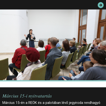
JEGYEK
ELÉRHETŐSÉG
PALOTASÉTÁK ÉS VEZETÉSEK
KÖZÉRDEKŰ ADATOK
Március 15-i nyitvatartás
Március 15-én a REÖK és a palotában lévő jegyiroda rendhagyó