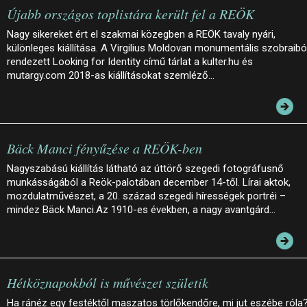
Újabb országos toplistára került fel a REÖK
Nagy sikereket ért el szakmai közegben a REÖK tavaly nyári,
különleges kiállítása. A Virgilius Moldovan monumentális szobraibó
rendezett Looking for Identity című tárlat a kulter.hu és
mutargy.com 2018-as kiállításokat szemléző…
Bäck Manci fényűzése a REÖK-ben
Nagyszabású kiállítás látható az úttörő szegedi fotográfusnő
munkásságából a Reök-palotában december 14-től. Lírai aktok,
mozdulatművészet, a 20. század szegedi hírességek portréi –
mindez Bäck Manci.Az 1910-es években, a nagy avantgárd…
Hétköznapokból is művészet születik
Ha ránéz egy festéktől maszatos törlőkendőre, mi jut eszébe róla