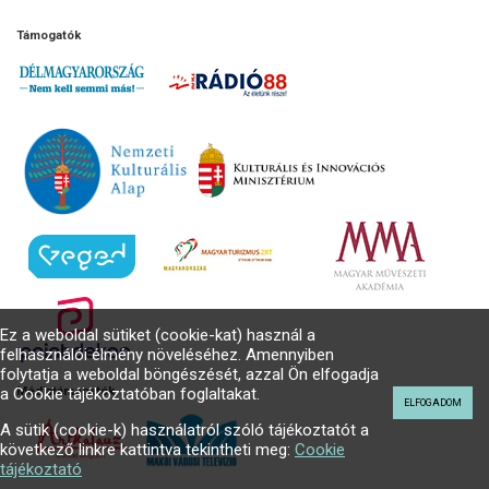
Támogatók
Ez a weboldal sütiket (cookie-kat) használ a
felhasználói élmény növeléséhez. Amennyiben
folytatja a weboldal böngészését, azzal Ön elfogadja
a Cookie tájékoztatóban foglaltakat.
Médiatámogatók
ELFOGADOM
A sütik (cookie-k) használatról szóló tájékoztatót a
következő linkre kattintva tekintheti meg:
Cookie
tájékoztató