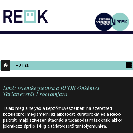
|
HU
EN
PROGRAMOK
Ismét jelentkezhetnek a REÖK Önkéntes
KIÁLLÍTÁSOK
Tárlatvezetői Programjára
AZ ÉPÜLET
Találd meg a helyed a képzőművészetben: ha szeretnéd
INFORMÁCIÓK
közelebbről megismerni az alkotókat, kurátorokat és a Reök-
palotát, majd szívesen átadnád a tudásodat másoknak, akkor
KONFERENCIA
jelentkezz április 14-ig a tárlatvezető tanfolyamunkra.