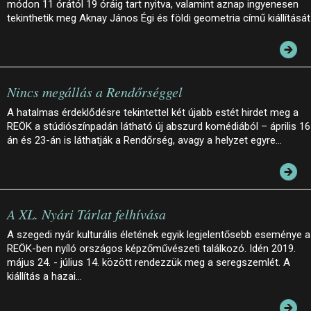
módon 11 órától 19 óráig tart nyitva, valamint aznap ingyenesen
tekinthetik meg Aknay János Égi és földi geometria című kiállítását
Nincs megállás a Rendőrséggel
A hatalmas érdeklődésre tekintettel két újabb estét hirdet meg a
REÖK a stúdiószínpadán látható új abszurd komédiából – április 16
án és 23-án is láthatják a Rendőrség, avagy a helyzet egyre…
A XL. Nyári Tárlat felhívása
A szegedi nyár kulturális életének egyik legjelentősebb eseménye a
REÖK-ben nyíló országos képzőművészeti találkozó. Idén 2019.
május 24. - július 14. között rendezzük meg a seregszemlét. A
kiállítás a hazai…