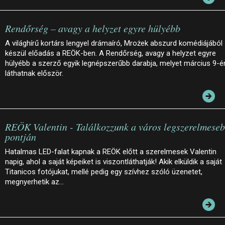
Rendőrség – avagy a helyzet egyre hülyébb
A világhírű kortárs lengyel drámaíró, Mrożek abszurd komédiájából
készül előadás a REÖK-ben. A Rendőrség, avagy a helyzet egyre
hülyébb a szerző egyik legnépszerűbb darabja, melyet március 9-é
láthatnak először.
REÖK Valentin - Találkozzunk a város legszerelmese
pontján
Hatalmas LED-falat kapnak a REÖK előtt a szerelmesek Valentin
napig, ahol a saját képeiket is viszontláthatják! Akik elküldik a saját
Titanicos fotójukat, mellé pedig egy szívhez szóló üzenetet,
megnyerhetik az…