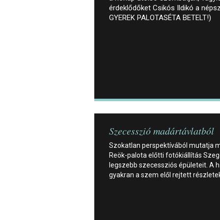
érdeklődőket Csikós Ildikó a néps
GYEREK PALOTASÉTA BETELT!)
Szecesszió madártávlatból
Szokatlan perspektívából mutatja 
Reök-palota előtti fotókiállítás Sze
legszebb szecessziós épületeit. A 
gyakran a szem elől rejtett részlete