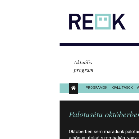
Aktuális
program
PROGRAMOK
KIÁLLÍTÁSOK
KÖZÉRDEKŰ ADATOK
Palotaséta októberben
Októberben sem maradunk palotasé
a hónap utolsó szombatján, vagyis