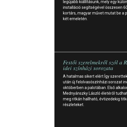
legújabb kiállításunk, mely egy külö
installáció segítségével összesen 6
kortárs, magyar művet mutat be a p
két emeletén.
Festői szerelmekről szól a
idei színházi sorozata
A hatalmas sikert elért Így szerette
után új felolvasószínházi sorozat in
októberben a palotában. Első alka
Mednyánszky László életéről tudha
meg ritkán hallható, évtizedekig titk
részleteket.