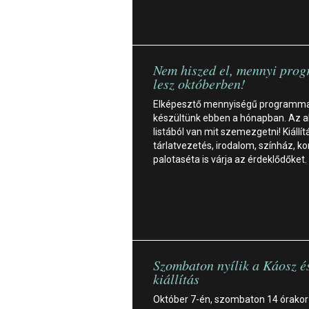
Nem hiszed el, mennyi pro
lesz októberben!
Elképesztő mennyiségű programma
készültünk ebben a hónapban. Az a
listából van mit szemezgetni! Kiállít
tárlatvezetés, irodalom, színház, ko
palotaséta is várja az érdeklődőket.
Szombaton nyílik a Káosz é
kiállítás
Október 7-én, szombaton 14 órakor 