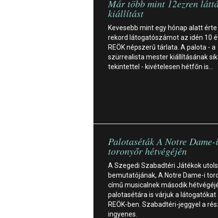
Már több mint 12ezren láttá
kiállítást
Kevesebb mint egy hónap alatt érte 
rekord látogatószámot az idén 10 
REÖK népszerű tárlata. A palota - a
szürrealista mester kiállításának si
tekintettel - kivételesen hétfőn is…
Palotaséták A Notre Dame-
toronyőr hétvégéjén
A Szegedi Szabadtéri Játékok utols
bemutatójának, A Notre Dame-i tor
című musicalnek második hétvégéj
palotasétára is várjuk a látogatókat
REÖK-ben. Szabadtéri-jeggyel a rés
ingyenes.