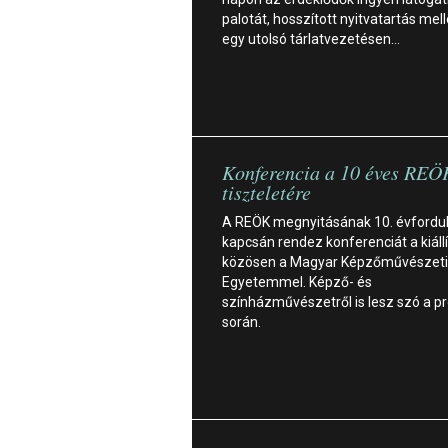
palotát, hosszított nyitvatartás mell
egy utolsó tárlatvezetésen…
Konferencia a 10 éves REÖ
tiszteletére
A REÖK megnyitásának 10. évfordul
kapcsán rendez konferenciát a kiáll
közösen a Magyar Képzőművészeti
Egyetemmel. Képző- és
színházművészetről is lesz szó a 
során.