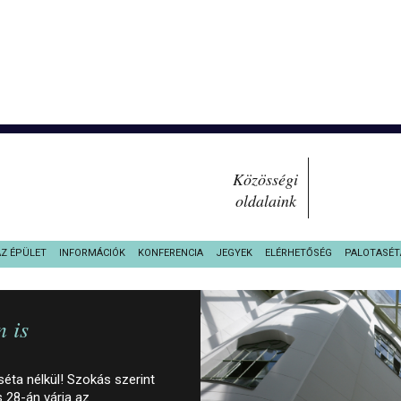
Közösségi
oldalaink
AZ ÉPÜLET
INFORMÁCIÓK
KONFERENCIA
JEGYEK
ELÉRHETŐSÉG
PALOTASÉT
 is
ta nélkül! Szokás szerint
 28-án várja az