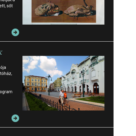
ett, sőt
K
ója
ítóház,
program