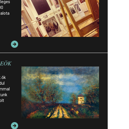
nleges
00
alota
 REÖK
k ők
dul
lommal
tunk
olt