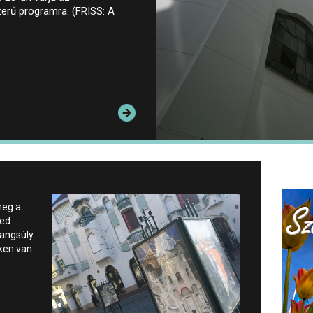
zerű programra. (FRISS: A
meg a
ged
hangsúly
ken van.