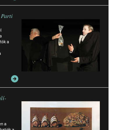
 Parti
l
a
tók a
a
lí-
en a
hatják a