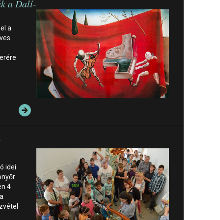
k a Dalí-
el a
éves
kerére
i
ó idei
onyőr
én 4
 a
zvétel