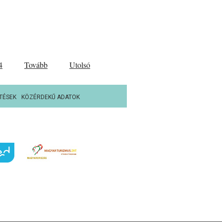
4
Tovább
Utolsó
TÉSEK
KÖZÉRDEKŰ ADATOK