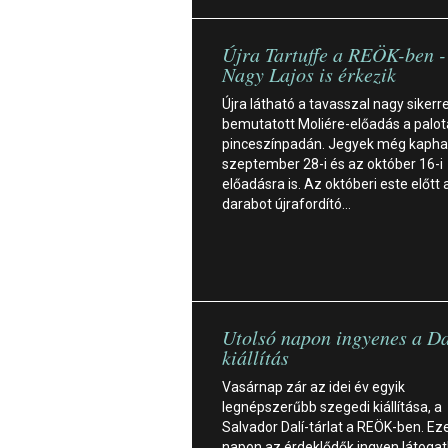
Újra Tartuffe a REÖK-ben -
Nagy Lajos is érkezik
Újra látható a tavasszal nagy sikerre
bemutatott Moliére-előadás a palot
pinceszínpadán. Jegyek még kapha
szeptember 28-i és az október 16-i
előadásra is. Az októberi este előtt 
darabot újrafordító…
Utolsó napon ingyenes a Da
kiállítás
Vasárnap zár az idei év egyik
legnépszerűbb szegedi kiállítása, a
Salvador Dalí-tárlat a REÖK-ben. Ez
napon az érdeklődők ingyen látogat