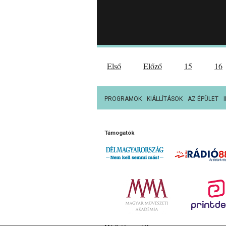
Első
Előző
15
16
PROGRAMOK
KIÁLLÍTÁSOK
AZ ÉPÜLET
Támogatók