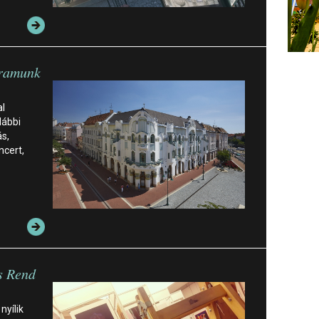
gramunk
l
lábbi
ás,
ncert,
s Rend
nyílik