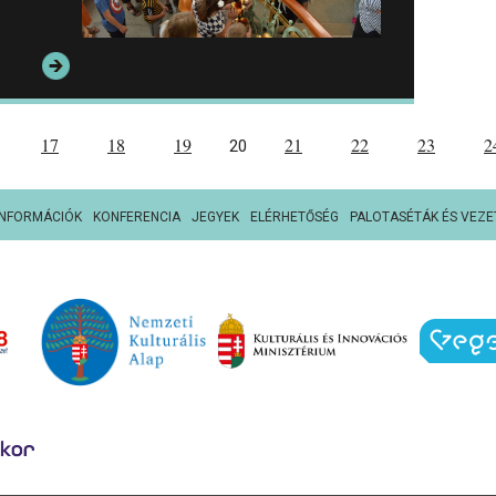
17
18
19
21
22
23
2
20
INFORMÁCIÓK
KONFERENCIA
JEGYEK
ELÉRHETŐSÉG
PALOTASÉTÁK ÉS VEZE