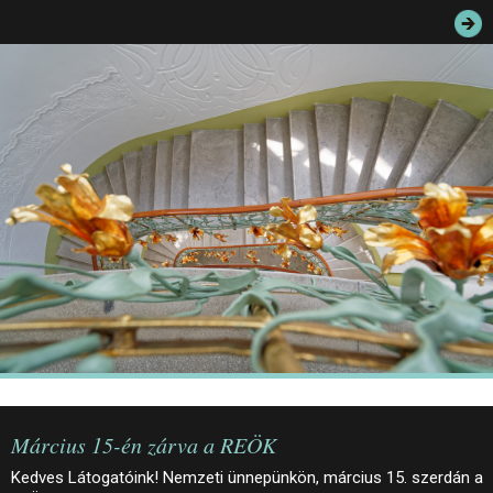
JEGYEK
ELÉRHETŐSÉG
PALOTASÉTÁK ÉS VEZETÉSEK
KÖZÉRDEKŰ ADATOK
Március 15-én zárva a REÖK
Kedves Látogatóink! Nemzeti ünnepünkön, március 15. szerdán a