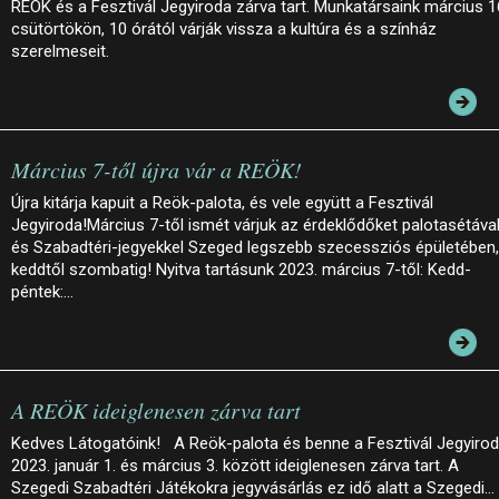
REÖK és a Fesztivál Jegyiroda zárva tart. Munkatársaink március 1
csütörtökön, 10 órától várják vissza a kultúra és a színház
szerelmeseit.
Március 7-től újra vár a REÖK!
Újra kitárja kapuit a Reök-palota, és vele együtt a Fesztivál
Jegyiroda!Március 7-től ismét várjuk az érdeklődőket palotasétáva
és Szabadtéri-jegyekkel Szeged legszebb szecessziós épületében,
keddtől szombatig! Nyitva tartásunk 2023. március 7-től: Kedd-
péntek:…
A REÖK ideiglenesen zárva tart
Kedves Látogatóink! A Reök-palota és benne a Fesztivál Jegyiro
2023. január 1. és március 3. között ideiglenesen zárva tart. A
Szegedi Szabadtéri Játékokra jegyvásárlás ez idő alatt a Szegedi…