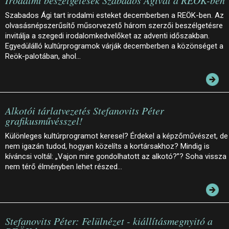
Irodalmi beszélgetések Szabados Ágival a REÖK-ben
Szabados Ági tart irodalmi esteket decemberben a REÖK-ben. Az
olvasásnépszerűsítő műsorvezető három szerzői beszélgetésre
invitálja a szegedi irodalomkedvelőket az adventi időszakban.
Egyedülálló kultúrprogramok várják decemberben a közönséget a
Reök-palotában, ahol…
Alkotói tárlatvezetés Stefanovits Péter
grafikusművésszel!
Különleges kultúrprogramot keresel? Érdekel a képzőművészet, de
nem igazán tudod, hogyan közelíts a kortársakhoz? Mindig is
kíváncsi voltál: „Vajon mire gondolhatott az alkotó?”? Soha vissza
nem térő élményben lehet részed…
Stefanovits Péter: Felülnézet - kiállításmegnyitó a