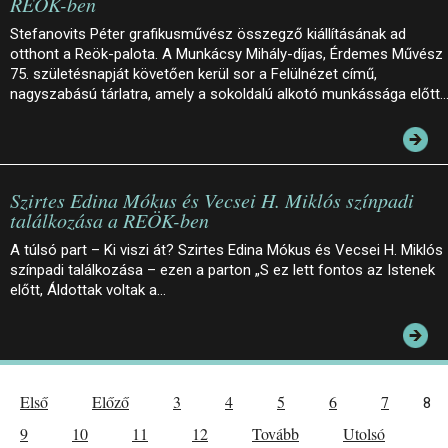
REÖK-ben
Stefanovits Péter grafikusművész összegző kiállításának ad
otthont a Reök-palota. A Munkácsy Mihály-díjas, Érdemes Művész
75. születésnapját követően kerül sor a Felülnézet című,
nagyszabású tárlatra, amely a sokoldalú alkotó munkássága előtt
Szirtes Edina Mókus és Vecsei H. Miklós színpadi
találkozása a REÖK-ben
A túlsó part – Ki viszi át? Szirtes Edina Mókus és Vecsei H. Miklós
színpadi találkozása – ezen a parton „S ez lett fontos az Istenek
előtt, Áldottak voltak a…
Első
Előző
3
4
5
6
7
8
9
10
11
12
Tovább
Utolsó