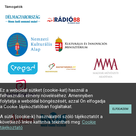
Támogatók
Ez a weboldal sütiket (cookie-kat) használ a
felhasználói élmény növeléséhez. Amennyiben
folytatja a weboldal böngészését, azzal Ön elfogadja
a Cookie tájékoztatóban foglaltakat.
Médiatámogatók
ELFOGADOM
A sütik (cookie-k) használatról szóló tájékoztatót a
következő linkre kattintva tekintheti meg:
Cookie
tájékoztató