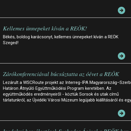
Kellemes ünnepeket kíván a REÖK!
Békés, boldog karácsonyt, kellemes ünnepeket kíván a REÖK
Szeged!
Zárókonferenciával búcsúztatta az óévet a REÖK
Lezárult a WSCRoute projekt az Interreg-IPA Magyarország–Szerb
Határon Átnyúló Együttműködési Program keretében. Az
együttműködés eredményeiről - köztük Sorsok és utak című
tárlatunkról, az Újvidéki Városi Múzeum legújabb kiállításáról és eg