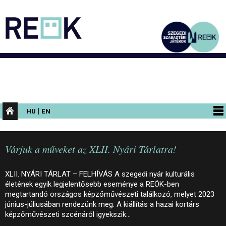
|
HU
EN
PROGRAMOK
Várjuk a műveket az XLII. Nyári Tárlatra!
KIÁLLÍTÁSOK
AZ ÉPÜLET
XLII. NYÁRI TÁRLAT – FELHÍVÁS A szegedi nyár kulturális
életének egyik legjelentősebb eseménye a REÖK-ben
INFORMÁCIÓK
megtartandó országos képzőművészeti találkozó, melyet 2023
június-júliusában rendezünk meg. A kiállítás a hazai kortárs
KONFERENCIA
képzőművészeti szcénáról igyekszik…