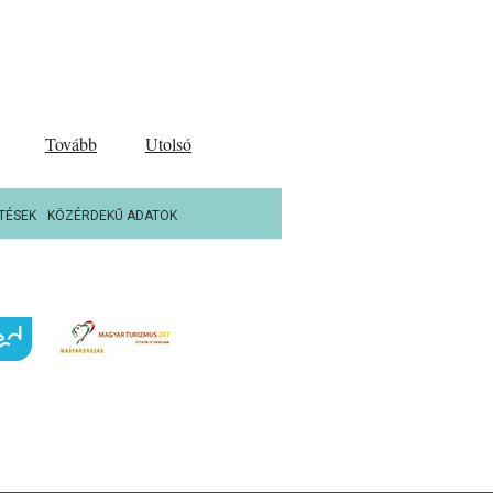
Tovább
Utolsó
TÉSEK
KÖZÉRDEKŰ ADATOK