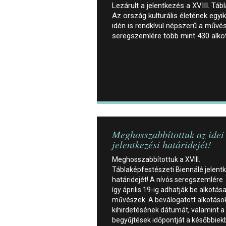
Lezárult a jelentkezés a XVIII. Táb
Az ország kulturális életének egy
idén is rendkívül népszerű a művé
seregszemlére több mint 430 alkot
Meghosszabbítottuk az idei
jelentkezési határidejét!
Meghosszabbítottuk a XVIII.
Táblaképfestészeti Biennálé jelent
határidejét! A nívós seregszemlére
így április 19-ig adhatják be alkotása
művészek. A beválogatott alkotáso
kihirdetésének dátumát, valamint a
begyűjtések időpontját a későbbie