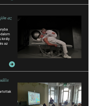
jön az
ányba
rodalom
király.
és az
uális
artottak
ó