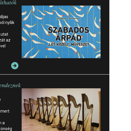
áthatók
díjas
l nyílik
 utat
zát az
ővel
rendeznek
e
smert
m a
zönség