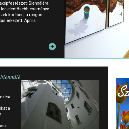
laképfestészeti Biennáléra.
ik legjelentősebb eseménye
szek körében, a rangos
ás érkezett. Április…
 biennálé
kezési
ikat a
k
kben