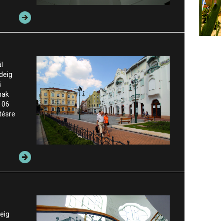
l
deig
ű
nak
s 06
tésre
deig