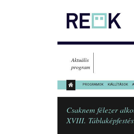
Aktuális
program
PROGRAMOK
KIÁLLÍTÁSOK
KÖZÉRDEKŰ ADATOK
Csaknem félezer alkot
XVIII. Táblaképfestés