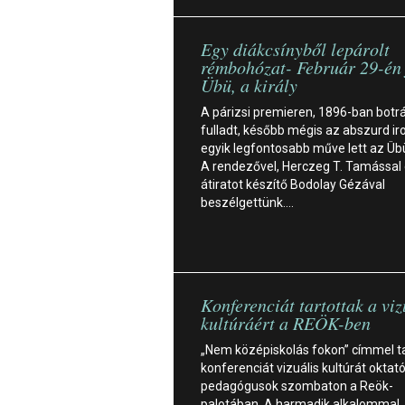
Egy diákcsínyből lepárolt
rémbohózat- Február 29-én 
Übü, a király
A párizsi premieren, 1896-ban botr
fulladt, később mégis az abszurd i
egyik legfontosabb műve lett az Übü 
A rendezővel, Herczeg T. Tamással 
átiratot készítő Bodolay Gézával
beszélgettünk.…
Konferenciát tartottak a viz
kultúráért a REÖK-ben
„Nem középiskolás fokon” címmel t
konferenciát vizuális kultúrát oktat
pedagógusok szombaton a Reök-
palotában. A harmadik alkalommal