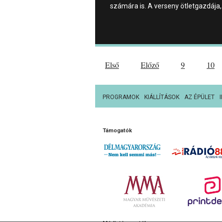
számára is. A verseny ötletgazdája
Első
Előző
9
10
PROGRAMOK
KIÁLLÍTÁSOK
AZ ÉPÜLET
Támogatók