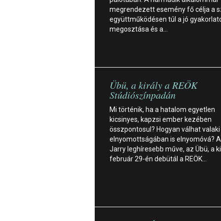
megrendezett esemény fő célja a 
együttműködésen túl a jó gyakorlat
megosztása és a…
Übü, a király a REÖK
Stúdiószínpadán
Mi történik, ha a hatalom egyetlen
kicsinyes, kapzsi ember kezében
összpontosul? Hogyan válhat valaki
elnyomottságában is elnyomóvá? A
Jarry leghíresebb műve, az Übü, a ki
február 29-én debütál a REÖK…