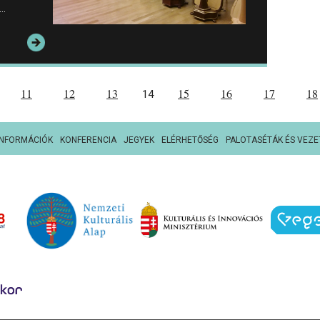
,…
11
12
13
15
16
17
18
14
INFORMÁCIÓK
KONFERENCIA
JEGYEK
ELÉRHETŐSÉG
PALOTASÉTÁK ÉS VEZE