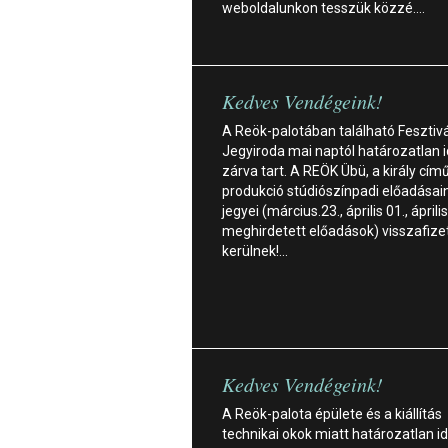
weboldalunkon tesszük közzé.…
Kedves Vendégeink!
A Reök-palotában található Fesztivá
Jegyiroda mai naptól határozatlan i
zárva tart. A REÖK Übü, a király cím
produkció stúdiószínpadi előadásai
jegyei (március.23., április 01., áprili
meghirdetett előadások) visszafize
kerülnek!…
Kedves Vendégeink!
A Reök-palota épülete és a kiállítás
technikai okok miatt határozatlan i