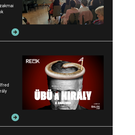
szakmai
ok
lfred
rály