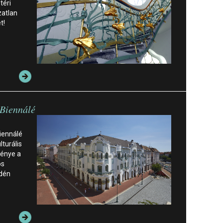
téri
zatlan
et!
 Biennálé
iennálé
lturális
ménye a
os
idén