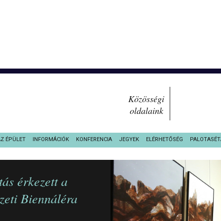
Közösségi
oldalaink
AZ ÉPÜLET
INFORMÁCIÓK
KONFERENCIA
JEGYEK
ELÉRHETŐSÉG
PALOTASÉT
ás érkezett a
zeti Biennáléra