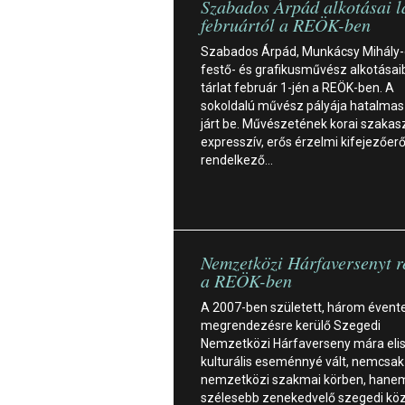
Szabados Árpád alkotásai l
februártól a REÖK-ben
Szabados Árpád, Munkácsy Mihály-
festő- és grafikusművész alkotásaibó
tárlat február 1-jén a REÖK-ben. A
sokoldalú művész pályája hatalmas
járt be. Művészetének korai szakas
expresszív, erős érzelmi kifejezőer
rendelkező…
Nemzetközi Hárfaversenyt 
a REÖK-ben
A 2007-ben született, három évent
megrendezésre kerülő Szegedi
Nemzetközi Hárfaverseny mára eli
kulturális eseménnyé vált, nemcsak
nemzetközi szakmai körben, hane
szélesebb zenekedvelő szegedi kö