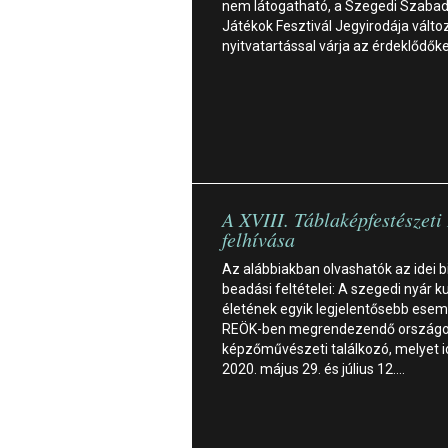
nem látogatható, a Szegedi Szabad
Játékok Fesztivál Jegyirodája válto
nyitvatartással várja az érdeklődők
A XVIII. Táblaképfestészeti
felhívása
Az alábbiakban olvashatók az idei b
beadási feltételei: A szegedi nyár ku
életének egyik legjelentősebb ese
REÖK-ben megrendezendő ország
képzőművészeti találkozó, melyet 
2020. május 29. és július 12.…