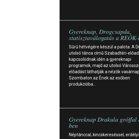
Gyereknap, Drogcsapda,
statisztaválogatás a REÖK-
Sűrű hétvégére készül a palota. A D
utolsó tánca című Szabadtéri-előa
kapcsolódnak idén a gyereknapi
programok, majd az utolsó Várossz
előadást láthatják a nézők vasárnap
Szombaton az Ének az esőben
produkcióba…
Gyereknap Drakula gróffal
ben
Néptánccal, kincskereséssel, erdélyi