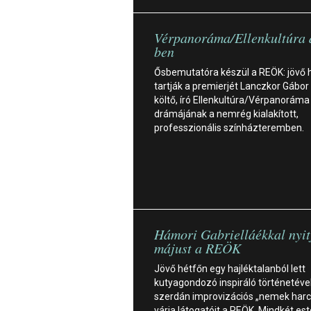
Vérpanoráma/Ellenkultúra
ben
Ősbemutatóra készül a REÖK: jövő 
tartják a premierjét Lanczkor Gábor
költő, író Ellenkultúra/Vérpanoráma 
drámájának a nemrég kialakított,
professzionális színházteremben.
Hámori Gabrielláékkal nyit
májust a REÖK
Jövő hétfőn egy hajléktalanból lett
kutyagondozó inspiráló történetével
szerdán improvizációs „nemek harc
várja látogatóit a REÖK. Mindkét es