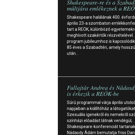
Shakespeare-re és a Szabad
múltjára emlékeznek a RE
Shakespeare halálának 400. évfordu
április 23-a szombaton emlékkonfe
tart a REÖK, különböző egyetemekr
meghívott szakértők részvételével.
program jubileumhoz is kapcsolódik
85 éves a Szabadtéri, amely hossz
után…
Fullajtár Andrea és Nádas
is érkezik a REÖK-be
Sűrű programmal várja április utols
napjaiban a kiállítóház a látogatókat
Szexuális igenekről és nemekről sz
színházi előadást látnak vendégül,
Shakespeare-konferenciát tartanak
Nádasdy Ádám bemutatja friss Dan