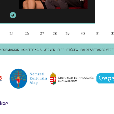
s…
25
26
27
29
30
31
3
28
INFORMÁCIÓK
KONFERENCIA
JEGYEK
ELÉRHETŐSÉG
PALOTASÉTÁK ÉS VEZE