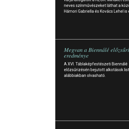
neves színművészeket láthat a köz
Hámori Gabriella és Kovács Lehel is 
Megvan a Biennálé előzsűr
eredménye
A XVI. Táblaképfestészeti Biennálé
előzsűrizésén bejutott alkotások lis
alábbiakban olvasható.