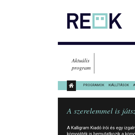
Aktuális
program
PROGRAMOK
KIÁLLÍTÁSOK
KÖZÉRDEKŰ ADATOK
A szerelemmel is ját
A Kalligram Kiadó írói és egy izga
könyvjáték is bemutatkozik a köny