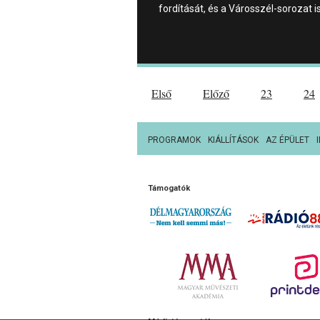
fordítását, és a Városszél-sorozat i
Első
Előző
23
24
PROGRAMOK
KIÁLLÍTÁSOK
AZ ÉPÜLET
Támogatók