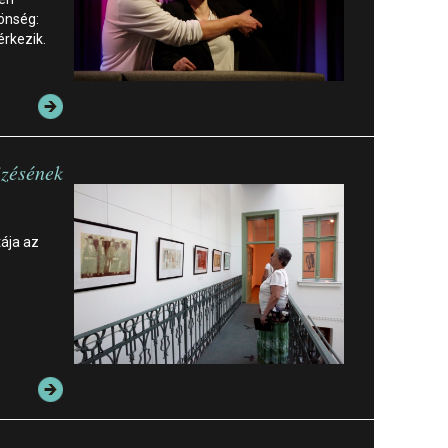
önség:
érkezik.
izésének
tája az