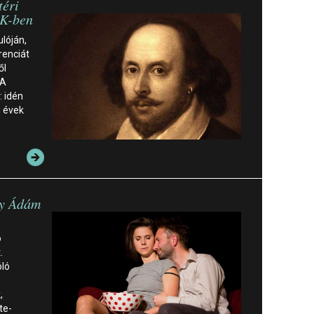
téri
ÖK-ben
lóján,
renciát
ől
 A
: idén
ú évek
dy Ádám
ó
.
óló
,
te-