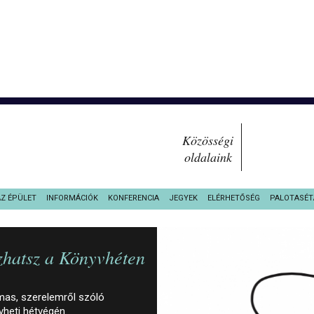
Közösségi
oldalaink
AZ ÉPÜLET
INFORMÁCIÓK
KONFERENCIA
JEGYEK
ELÉRHETŐSÉG
PALOTASÉT
szhatsz a Könyvhéten
lmas, szerelemről szóló
vheti hétvégén.