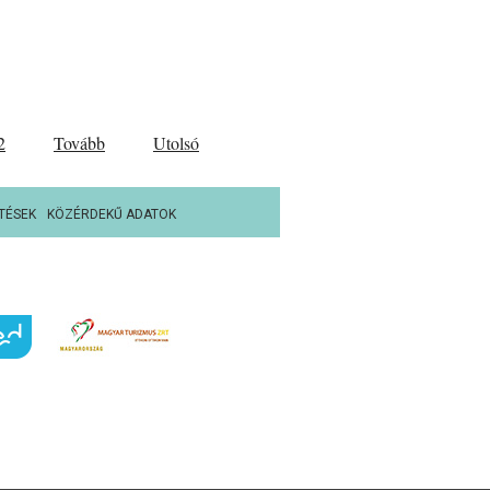
2
Tovább
Utolsó
TÉSEK
KÖZÉRDEKŰ ADATOK