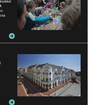
ésekkel
 A
ri-
lota
.