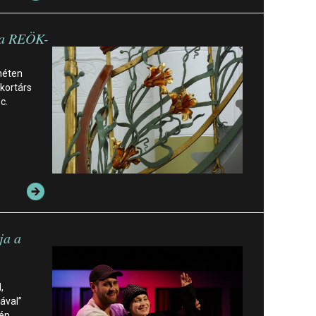
 a REÖK-
héten
 kortárs
c.
ja a
,
ával”
tén