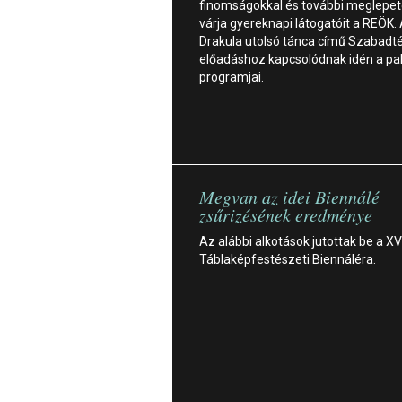
finomságokkal és további meglepet
várja gyereknapi látogatóit a REÖK.
Drakula utolsó tánca című Szabadté
előadáshoz kapcsolódnak idén a pa
programjai.
Megvan az idei Biennálé
zsűrizésének eredménye
Az alábbi alkotások jutottak be a XVI
Táblaképfestészeti Biennáléra.