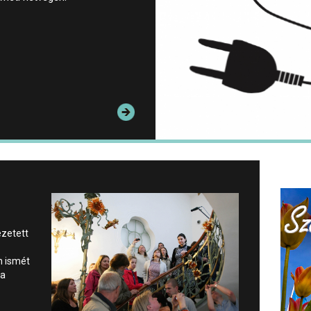
ezetett
n ismét
 a