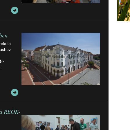
ben
rakula
dáshoz
él-
.
 a REÖK-