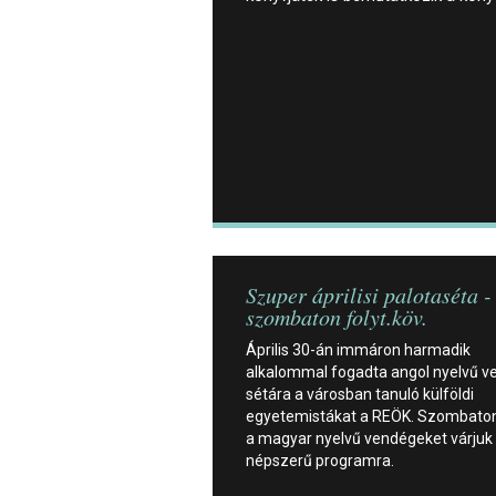
Szuper áprilisi palotaséta -
szombaton folyt.köv.
Április 30-án immáron harmadik
alkalommal fogadta angol nyelvű v
sétára a városban tanuló külföldi
egyetemistákat a REÖK. Szombato
a magyar nyelvű vendégeket várjuk
népszerű programra.