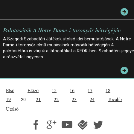
Palotaséták A Notre Dame-i toronyőr hétvégéjén
A Szegedi Szabadtéri Játékok utolsó idei bemutatójának, A Notre
Dame-i toronyőr című musicalnek második hétvégéjén 4
palotasétára is várjuk a látogatókat a REÖK-ben. Szabadtéri-jeggye
a részvétel ingyenes.
Első
Előző
15
16
17
18
19
21
22
23
24
Tovább
20
Utolsó