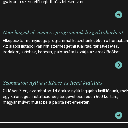
gyakran a szem elől rejtett részleteken van.
Nem hiszed el, mennyi programunk lesz októberben!
Elképesztő mennyiségű programmal készültünk ebben a hónapban
Az alábbi listából van mit szemezgetni! Kiállítás, tárlatvezetés,
irodalom, színház, koncert, palotaséta is várja az érdeklődőket.
Szombaton nyílik a Káosz és Rend kiállítás
Október 7-én, szombaton 14 órakor nyílik legújabb kiállításunk, mel
egy különleges installáció segítségével összesen 600 kortárs,
magyar művet mutat be a palota két emeletén.