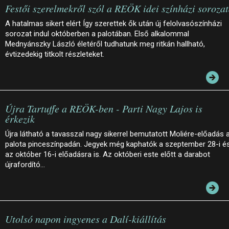
Festői szerelmekről szól a REÖK idei színházi soroza
A hatalmas sikert elért Így szerettek ők után új felolvasószínházi
sorozat indul októberben a palotában. Első alkalommal
Mednyánszky László életéről tudhatunk meg ritkán hallható,
évtizedekig titkolt részleteket.
Újra Tartuffe a REÖK-ben - Parti Nagy Lajos is
érkezik
Újra látható a tavasszal nagy sikerrel bemutatott Moliére-előadás 
palota pinceszínpadán. Jegyek még kaphatók a szeptember 28-i é
az október 16-i előadásra is. Az októberi este előtt a darabot
újrafordító…
Utolsó napon ingyenes a Dalí-kiállítás