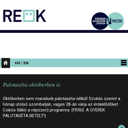
|
HU
EN
PROGRAMOK
Palotaséta októberben is
KIÁLLÍTÁSOK
AZ ÉPÜLET
Októberben sem maradunk palotaséta nélkül! Szokás szerint a
hónap utolsó szombatján, vagyis 28-án várja az érdeklődőket
INFORMÁCIÓK
Csikós Ildikó a népszerű programra. (FRISS: A GYEREK
PALOTASÉTA BETELT!)
KONFERENCIA