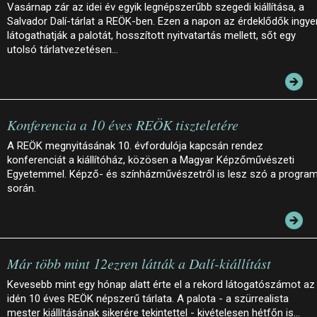
Vasárnap zár az idei év egyik legnépszerűbb szegedi kiállítása, a
Salvador Dalí-tárlat a REÖK-ben. Ezen a napon az érdeklődők ingye
látogathatják a palotát, hosszított nyitvatartás mellett, sőt egy
utolsó tárlatvezetésen…
Konferencia a 10 éves REÖK tiszteletére
A REÖK megnyitásának 10. évfordulója kapcsán rendez
konferenciát a kiállítóház, közösen a Magyar Képzőművészeti
Egyetemmel. Képző- és színházművészetről is lesz szó a progra
során.
Már több mint 12ezren látták a Dalí-kiállítást
Kevesebb mint egy hónap alatt érte el a rekord látogatószámot az
idén 10 éves REÖK népszerű tárlata. A palota - a szürrealista
mester kiállításának sikerére tekintettel - kivételesen hétfőn is…