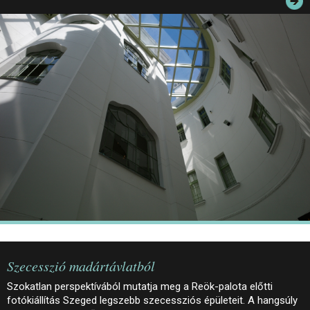
JEGYEK
ELÉRHETŐSÉG
PALOTASÉTÁK ÉS VEZETÉSEK
KÖZÉRDEKŰ ADATOK
Szecesszió madártávlatból
Szokatlan perspektívából mutatja meg a Reök-palota előtti
fotókiállítás Szeged legszebb szecessziós épületeit. A hangsúly