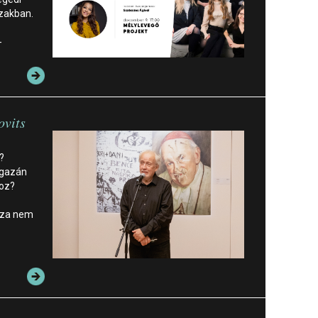
szakban.
-
ovits
?
igazán
hoz?
ssza nem