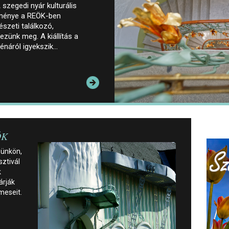
zegedi nyár kulturális
eménye a REÖK-ben
zeti találkozó,
ezünk meg. A kiállítás a
énáról igyekszik…
ÖK
pünkön,
sztivál
k
árják
meseit.