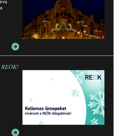
árva
ra
…
a REÖK!