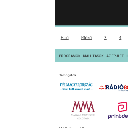
Első
Előző
3
4
PROGRAMOK
KIÁLLÍTÁSOK
AZ ÉPÜLET
Támogatók