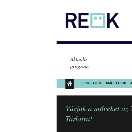
Aktuális
program
PROGRAMOK
KIÁLLÍTÁSOK
KÖZÉRDEKŰ ADATOK
Várjuk a műveket az 
Tárlatra!