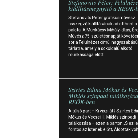
Stefanovits Péter: Felülnéze
kiállításmegnyitó a REÖK-
Stefanovits Péter grafikusművész
összegző kiállításának ad otthont a
palota. A Munkácsy Mihály-díjas, É
Művész 75. születésnapját követően
sor a Felülnézet című, nagyszabású
tárlatra, amely a sokoldalú alkotó
munkássága előtt…
Szirtes Edina Mókus és Vec
Miklós színpadi találkozása
REÖK-ben
A túlsó part – Ki viszi át? Szirtes Ed
Mókus és Vecsei H. Miklós színpadi
találkozása – ezen a parton „S ez le
fontos az Istenek előtt, Áldottak vo