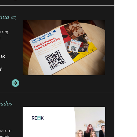
atta az
rreg-
n
tak
gy…
bados
 három
egedi