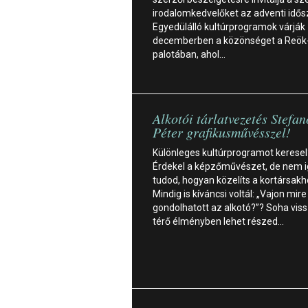
irodalomkedvelőket az adventi idő
Egyedülálló kultúrprogramok várják
decemberben a közönséget a Reök
palotában, ahol…
Alkotói tárlatvezetés Stefan
Péter grafikusművésszel!
Különleges kultúrprogramot keresel
Érdekel a képzőművészet, de nem 
tudod, hogyan közelíts a kortársak
Mindig is kíváncsi voltál: „Vajon mire
gondolhatott az alkotó?”? Soha vi
térő élményben lehet részed…