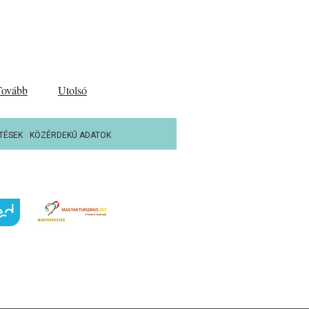
Tovább
Utolsó
TÉSEK
KÖZÉRDEKŰ ADATOK