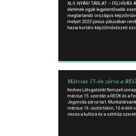
XLII. NYÁRI TÁRLAT – FELHÍVÁS A s
életének egyik legjelentősebb es
megtartandó országos képzőművés
melyet 2023 június-júliusában rend
hazai kortárs képzőművészeti szc
Március 15-én zárva a RE
Kedves Látogatóink! Nemzeti ünne
március 15. szerdán a REÖK és a Fe
Jegyiroda zárva tart. Munkatársain
március 16. csütörtökön, 10 órától v
vissza a kultúra és a színház szerel