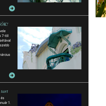
REÖK!
 vele
 7-től
sétával
gszebb
március
tart
 és
anuár 1.