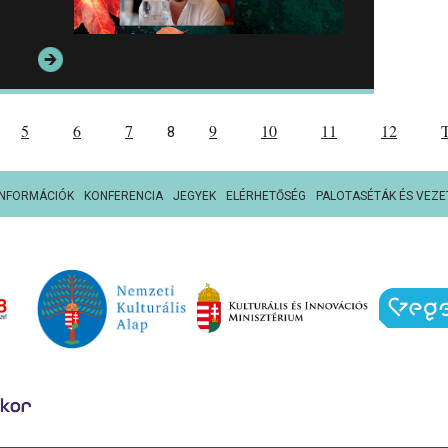
5
6
7
9
10
11
12
8
INFORMÁCIÓK
KONFERENCIA
JEGYEK
ELÉRHETŐSÉG
PALOTASÉTÁK ÉS VEZE