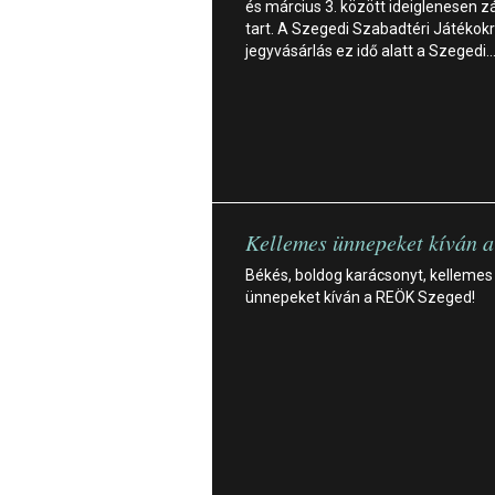
és március 3. között ideiglenesen z
tart. A Szegedi Szabadtéri Játékok
jegyvásárlás ez idő alatt a Szegedi
Kellemes ünnepeket kíván 
Békés, boldog karácsonyt, kellemes
ünnepeket kíván a REÖK Szeged!