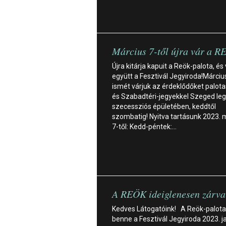
Március 7-től újra vár a 
Újra kitárja kapuit a Reök-palota, és
együtt a Fesztivál Jegyiroda!Március
ismét várjuk az érdeklődőket palota
és Szabadtéri-jegyekkel Szeged le
szecessziós épületében, keddtől
szombatig! Nyitva tartásunk 2023. 
7-től: Kedd-péntek:…
A REÖK ideiglenesen zárva 
Kedves Látogatóink! A Reök-palota
benne a Fesztivál Jegyiroda 2023. j