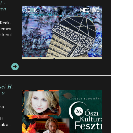
t -
ben
 Reök-
rdemes
 kerül
sei H.
 a
ina
tt
ltak a…