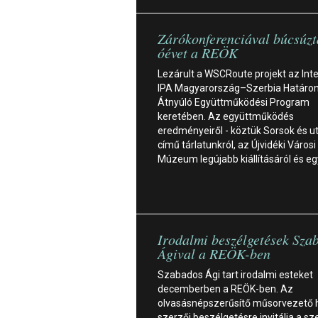
Zárókonferenciával búcsúzt
óévet a REÖK
Lezárult a WSCRoute projekt az Inte
IPA Magyarország–Szerbia Határo
Átnyúló Együttműködési Program
keretében. Az együttműködés
eredményeiről - köztük Sorsok és u
című tárlatunkról, az Újvidéki Városi
Múzeum legújabb kiállításáról és e
Irodalmi beszélgetések Sza
Ágival a REÖK-ben
Szabados Ági tart irodalmi esteket
decemberben a REÖK-ben. Az
olvasásnépszerűsítő műsorvezető
szerzői beszélgetésre invitálja a sz