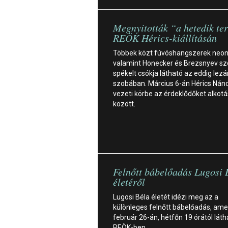
Megnyitották “a hetedik te
REÖK Hérics-kiállításán
Többek közt fúvóshangszerek neon
valamint Honecker és Brezsnyev sz
spékelt csókja látható az eddig lezá
szobában. Március 6-án Hérics Nán
vezeti körbe az érdeklődőket alkotá
között.
Felnőtt bábelőadás Lugosi 
életéről
Lugosi Béla életét idézi meg az a
különleges felnőtt bábelőadás, ame
február 26-án, hétfőn 19 órától láth
REÖK-ben.