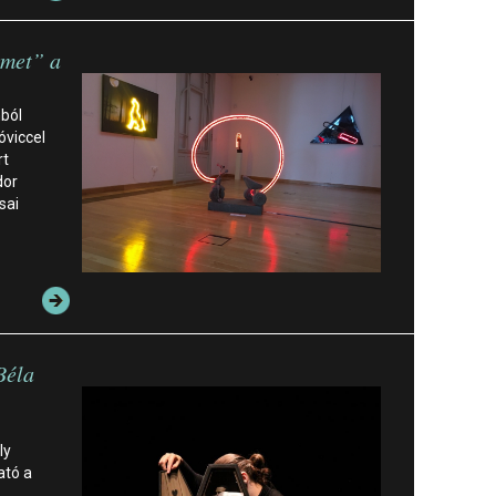
rmet” a
ból
óviccel
rt
dor
sai
Béla
ly
ató a