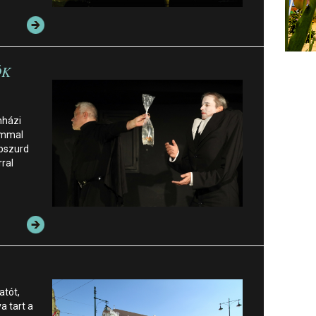
ÖK
nházi
ommal
abszurd
ral
atót,
va tart a