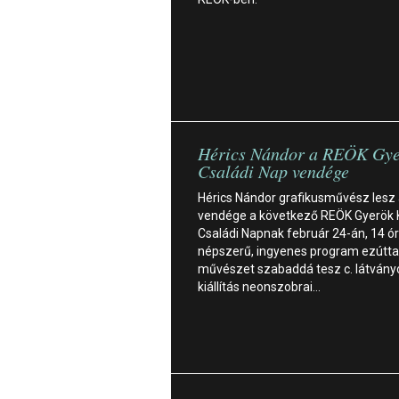
Hérics Nándor a REÖK Gye
Családi Nap vendége
Hérics Nándor grafikusművész lesz
vendége a következő REÖK Gyerök 
Családi Napnak február 24-án, 14 ór
népszerű, ingyenes program ezútta
művészet szabaddá tesz c. látvány
kiállítás neonszobrai…