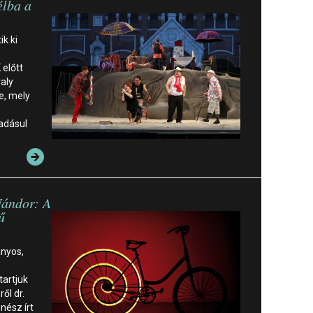
élba a
k ki
 előtt
aly
e, mely
adásul
Nándor: A
ű
ányos,
tartjuk
ől dr.
nész írt