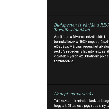
Budapesten is várják a RE
Tartuffe-előadását
Áprilisban a fővárosi nézők előtt is
bemutatkozik a REÖK népszerű szí
előadása. Március végén, két alkal
pedig Szegeden is látható lesz az 
vígjáték. Nyáron az Úrhatnám polgár
folytatódik a…
Ünnepi nyitvatartás
Tájékoztatunk minden kedves látog
hogy a kiállítás és a jegyiroda is nyit