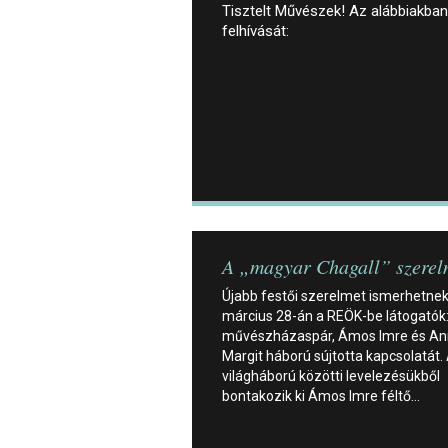
Tisztelt Művészek! Az alábbiakban 
felhívását:
A „magyar Chagall” szerel
Újabb festői szerelmet ismerhetne
március 28-án a REÖK-be látogatók:
művészházaspár, Ámos Imre és A
Margit háború sújtotta kapcsolatát. 
világháború közötti levelezésükből
bontakozik ki Ámos Imre féltő…