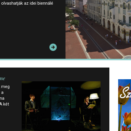
olvashatják az idei biennálé
me
k meg
 a
nna
A két