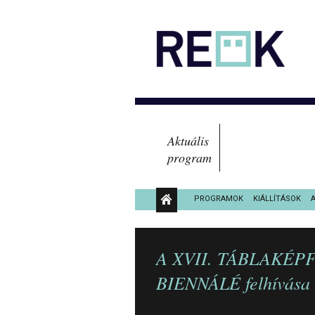
Aktuális
program
PROGRAMOK
KIÁLLÍTÁSOK
KÖZÉRDEKŰ ADATOK
A XVII. TÁBLAKÉP
BIENNÁLÉ felhívása