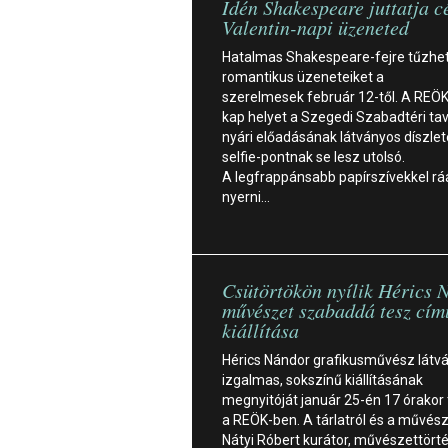
Idén Shakespeare juttatja c
Valentin-napi üzeneted
Hatalmas Shakespeare-fejre tűzheti
romantikus üzeneteiket a
szerelmesek február 12-től. A REÖK
kap helyet a Szegedi Szabadtéri tav
nyári előadásának látványos díszlet
selfie-pontnak se lesz utolsó.
A legfrappánsabb papírszívekkel rá
nyerni…
Csütörtökön nyílik Hérics 
művészet szabaddá tesz cím
kiállítása
Hérics Nándor grafikusművész látv
izgalmas, sokszínű kiállításának
megnyitóját január 25-én 17 órakor 
a REÖK-ben. A tárlatról és a művészr
Nátyi Róbert kurátor, művészettörté