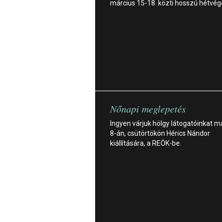
március 15-18. közti hosszú hétvég
Nőnapi meglepetés
Ingyen várjuk hölgy látogatóinkat m
8-án, csütörtökön Hérics Nándor
kiállítására, a REÖK-be.