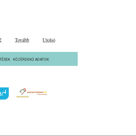
2
Tovább
Utolsó
TÉSEK
KÖZÉRDEKŰ ADATOK