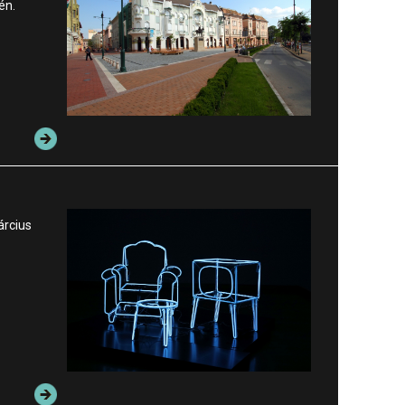
én.
árcius