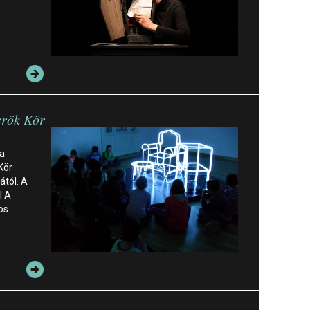
rök Kör
 a
Kör
ától. A
l A
os