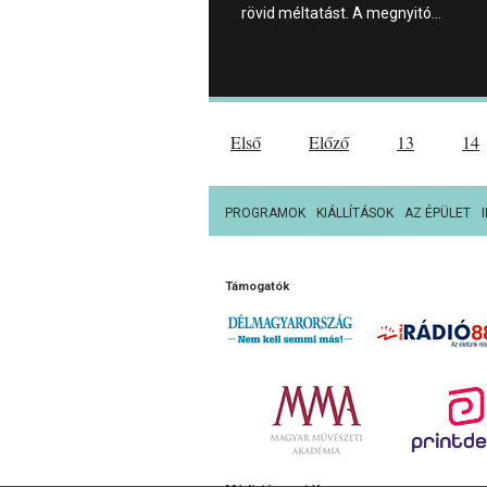
rövid méltatást. A megnyitó…
Első
Előző
13
14
PROGRAMOK
KIÁLLÍTÁSOK
AZ ÉPÜLET
Támogatók