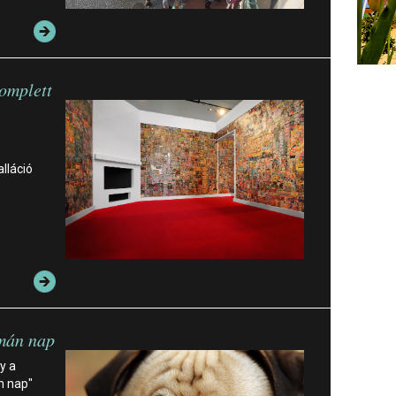
komplett
lláció
án nap
y a
n nap"