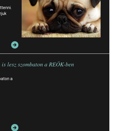
ttenni.
rjuk
a is lesz szombaton a REÖK-ben
baton a