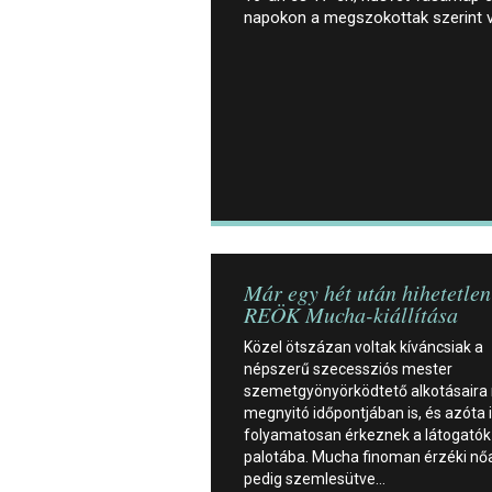
napokon a megszokottak szerint 
Már egy hét után hihetetlen
REÖK Mucha-kiállítása
Közel ötszázan voltak kíváncsiak a
népszerű szecessziós mester
szemetgyönyörködtető alkotásaira
megnyitó időpontjában is, és azóta 
folyamatosan érkeznek a látogatók
palotába. Mucha finoman érzéki nőa
pedig szemlesütve…