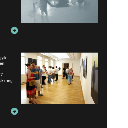
gyik
ben
7.
zük meg