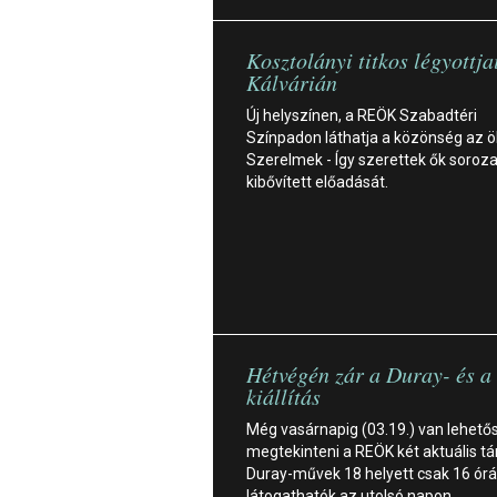
Kosztolányi titkos légyottja
Kálvárián
Új helyszínen, a REÖK Szabadtéri
Színpadon láthatja a közönség az 
Szerelmek - Így szerettek ők sorozat
kibővített előadását.
Hétvégén zár a Duray- és a
kiállítás
Még vasárnapig (03.19.) van lehető
megtekinteni a REÖK két aktuális tár
Duray-művek 18 helyett csak 16 órá
látogathatók az utolsó napon.