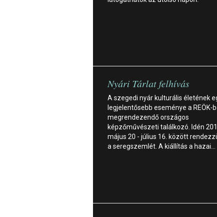
Nyári Tárlat felhívás
A szegedi nyár kulturális életének e
legjelentősebb eseménye a REÖK-
megrendezendő országos
képzőművészeti találkozó. Idén 201
május 20 - július 16. között rendez
a seregszemlét. A kiállítás a hazai…