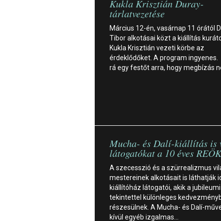
Kukla Krisztián Duray-
tárlatvezetése
Március 12-én, vasárnap 11 órától 
Tibor alkotásai közt a kiállítás kurát
Kukla Krisztián vezeti körbe az
érdeklődőket. A program ingyenes. 
rá egy festőt arra, hogy megbízás n
Mucha- és Dalí-kiállítás is 
látogatókat a 10 éves REÖ
A szecesszió és a szürrealizmus vil
mestereinek alkotásait is láthatják 
kiállítóház látogatói, akik a jubileum
tekintettel különleges kedvezményb
részesülnek. A Mucha- és Dalí-műv
kívül egyéb izgalmas…