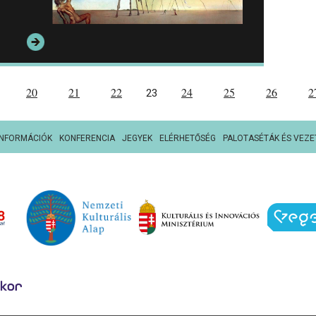
20
21
22
24
25
26
2
23
INFORMÁCIÓK
KONFERENCIA
JEGYEK
ELÉRHETŐSÉG
PALOTASÉTÁK ÉS VEZE