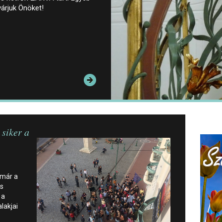
várjuk Önöket!
 siker a
 már a
is
 a
lakjai