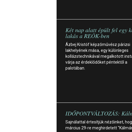
Két nap alatt épült fel egy 
lakás a REÖK-ben
Ázbej Kristóf képzőművész párizsi
lakhelyének mása, egy különleges
kollázstechnikával megalkotott insta
várja az érdeklődőket péntektől a
palotában.
IDŐPONTVÁLTOZÁS: Kálm
Sajnálattal értesítjük nézőinket, hog
március 29-re meghirdetett "Kálmá