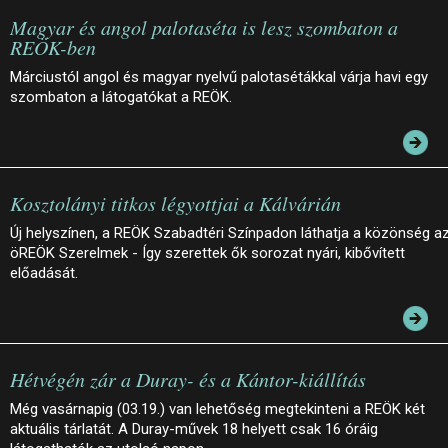
Magyar és angol palotaséta is lesz szombaton a
REÖK-ben
Márciustól angol és magyar nyelvű palotasétákkal várja havi egy
szombaton a látogatókat a REÖK.
Kosztolányi titkos légyottjai a Kálvárián
Új helyszínen, a REÖK Szabadtéri Színpadon láthatja a közönség a
öREÖK Szerelmek - Így szerettek ők sorozat nyári, kibővített
előadását.
Hétvégén zár a Duray- és a Kántor-kiállítás
Még vasárnapig (03.19.) van lehetőség megtekinteni a REÖK két
aktuális tárlatát. A Duray-művek 18 helyett csak 16 óráig