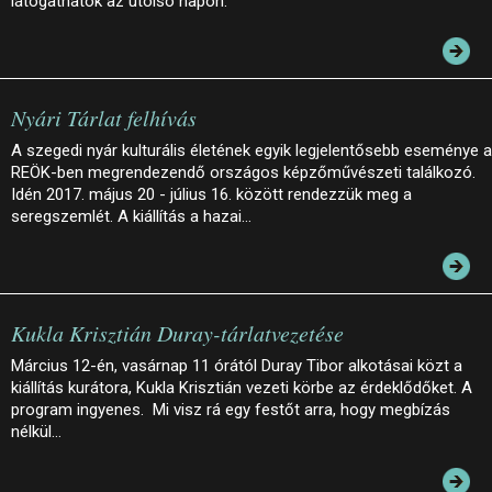
látogathatók az utolsó napon.
Nyári Tárlat felhívás
A szegedi nyár kulturális életének egyik legjelentősebb eseménye a
REÖK-ben megrendezendő országos képzőművészeti találkozó.
Idén 2017. május 20 - július 16. között rendezzük meg a
seregszemlét. A kiállítás a hazai…
Kukla Krisztián Duray-tárlatvezetése
Március 12-én, vasárnap 11 órától Duray Tibor alkotásai közt a
kiállítás kurátora, Kukla Krisztián vezeti körbe az érdeklődőket. A
program ingyenes. Mi visz rá egy festőt arra, hogy megbízás
nélkül…