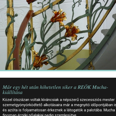
JEGYEK
ELÉRHETŐSÉG
PALOTASÉTÁK ÉS VEZETÉSEK
KÖZÉRDEKŰ ADATOK
Már egy hét után hihetetlen siker a REÖK Mucha-
kiállítása
Közel ötszázan voltak kíváncsiak a népszerű szecessziós mester
szemetgyönyörködtető alkotásaira már a megnyitó időpontjában is
és azóta is folyamatosan érkeznek a látogatók a palotába. Mucha
finoman érzéki nőalakjai pedig szemlesütve…