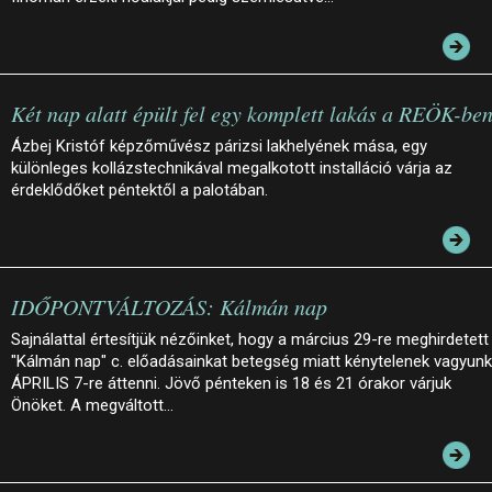
Két nap alatt épült fel egy komplett lakás a REÖK-be
Ázbej Kristóf képzőművész párizsi lakhelyének mása, egy
különleges kollázstechnikával megalkotott installáció várja az
érdeklődőket péntektől a palotában.
IDŐPONTVÁLTOZÁS: Kálmán nap
Sajnálattal értesítjük nézőinket, hogy a március 29-re meghirdetett
"Kálmán nap" c. előadásainkat betegség miatt kénytelenek vagyunk
ÁPRILIS 7-re áttenni. Jövő pénteken is 18 és 21 órakor várjuk
Önöket. A megváltott…