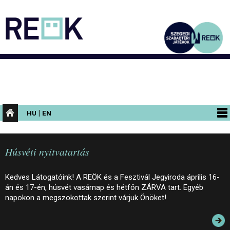
|
HU
EN
PROGRAMOK
Húsvéti nyitvatartás
KIÁLLÍTÁSOK
AZ ÉPÜLET
Kedves Látogatóink! A REÖK és a Fesztivál Jegyiroda április 16-
án és 17-én, húsvét vasárnap és hétfőn ZÁRVA tart. Egyéb
INFORMÁCIÓK
napokon a megszokottak szerint várjuk Önöket!
KONFERENCIA