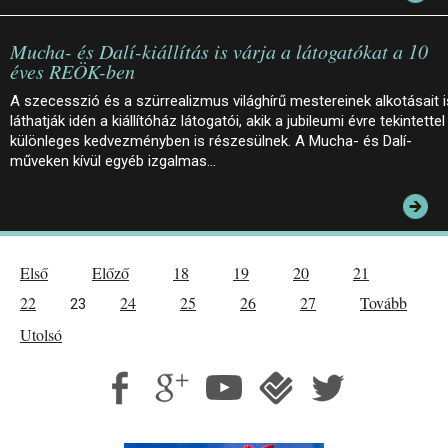
Mucha- és Dalí-kiállítás is várja a látogatókat a 10
éves REÖK-ben
A szecesszió és a szürrealizmus világhírű mestereinek alkotásait i
láthatják idén a kiállítóház látogatói, akik a jubileumi évre tekintettel
különleges kedvezményben is részesülnek. A Mucha- és Dalí-
műveken kívül egyéb izgalmas…
Első
Előző
18
19
20
21
22
24
25
26
27
Tovább
23
Utolsó