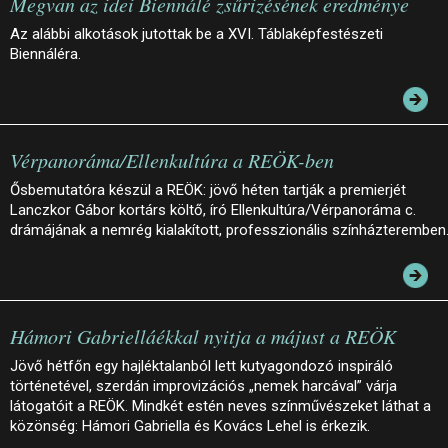
Megvan az idei Biennálé zsűrizésének eredménye
Az alábbi alkotások jutottak be a XVI. Táblaképfestészeti
Biennáléra.
Vérpanoráma/Ellenkultúra a REÖK-ben
Ősbemutatóra készül a REÖK: jövő héten tartják a premierjét
Lanczkor Gábor kortárs költő, író Ellenkultúra/Vérpanoráma c.
drámájának a nemrég kialakított, professzionális színházteremben
Hámori Gabrielláékkal nyitja a májust a REÖK
Jövő hétfőn egy hajléktalanból lett kutyagondozó inspiráló
történetével, szerdán improvizációs „nemek harcával” várja
látogatóit a REÖK. Mindkét estén neves színművészeket láthat a
közönség: Hámori Gabriella és Kovács Lehel is érkezik.