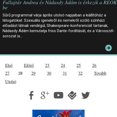
Fullajtár Andrea és Nádasdy Ádám is érkezik a REÖK
be
Sűrű programmal várja április utolsó napjaiban a kiállítóház a
látogatókat. Szexuális igenekről és nemekről szóló színházi
előadást látnak vendégül, Shakespeare-konferenciát tartanak,
Nádasdy Ádám bemutatja friss Dante-fordítását, és a Városszél-
sorozat is…
Első
Előző
23
24
25
26
27
29
30
31
32
Tovább
28
Utolsó