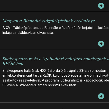
Megvan a Biennálé előzsűrizésének eredménye
A XVI. Táblaképfestészeti Biennálé előzsűrizésén bejutott alkotás
listája az alábbiakban olvasható.
Shakespeare-re és a Szabadtéri múltjára emlékeznek 
REÖK-ben
Shakespeare halálának 400. évfordulóján, április 23-a szombaton
emlékkonferenciát tart a REÖK, különböző egyetemekről meghívot
szakértők részvételével. A program jubileumhoz is kapcsolódik: id
85 éves a Szabadtéri, amely hosszú évek után…