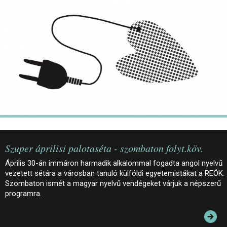
JEGYEK
ELÉRHETŐSÉG
PALOTASÉTÁK ÉS VEZETÉSEK
KÖZÉRDEKŰ ADATOK
Szuper áprilisi palotaséta - szombaton folyt.köv.
Április 30-án immáron harmadik alkalommal fogadta angol nyelvű
vezetett sétára a városban tanuló külföldi egyetemistákat a REÖK.
Szombaton ismét a magyar nyelvű vendégeket várjuk a népszerű
programra.