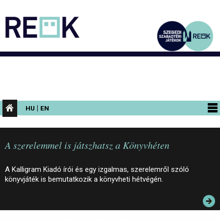
|
HU
EN
PROGRAMOK
A szerelemmel is játszhatsz a Könyvhéten
KIÁLLÍTÁSOK
AZ ÉPÜLET
A Kalligram Kiadó írói és egy izgalmas, szerelemről szóló
könyvjáték is bemutatkozik a könyvheti hétvégén.
INFORMÁCIÓK
KONFERENCIA