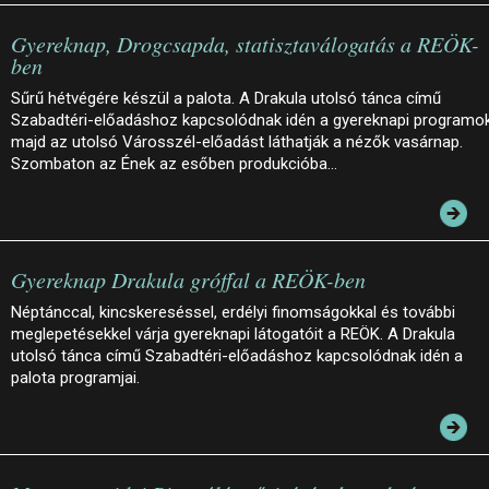
Gyereknap, Drogcsapda, statisztaválogatás a REÖK-
ben
Sűrű hétvégére készül a palota. A Drakula utolsó tánca című
Szabadtéri-előadáshoz kapcsolódnak idén a gyereknapi programok
majd az utolsó Városszél-előadást láthatják a nézők vasárnap.
Szombaton az Ének az esőben produkcióba…
Gyereknap Drakula gróffal a REÖK-ben
Néptánccal, kincskereséssel, erdélyi finomságokkal és további
meglepetésekkel várja gyereknapi látogatóit a REÖK. A Drakula
utolsó tánca című Szabadtéri-előadáshoz kapcsolódnak idén a
palota programjai.