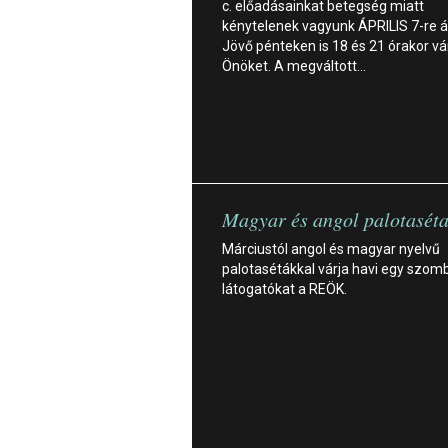
c. előadásainkat betegség miatt
kénytelenek vagyunk ÁPRILIS 7-re á
Jövő pénteken is 18 és 21 órakor vá
Önöket. A megváltott…
Magyar és angol palotasét
Márciustól angol és magyar nyelvű
palotasétákkal várja havi egy szom
látogatókat a REÖK.