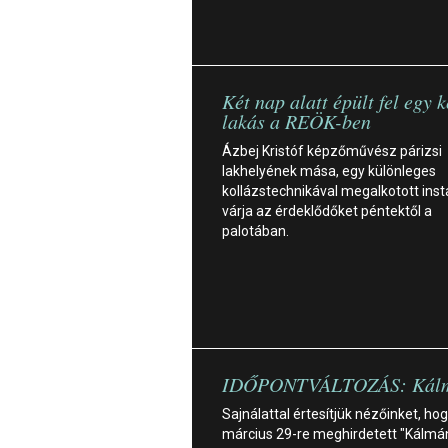
Két nap alatt épült fel egy 
lakás a REÖK-ben
Ázbej Kristóf képzőművész párizsi
lakhelyének mása, egy különleges
kollázstechnikával megalkotott insta
várja az érdeklődőket péntektől a
palotában.
IDŐPONTVÁLTOZÁS: Kálm
Sajnálattal értesítjük nézőinket, hog
március 29-re meghirdetett "Kálmá