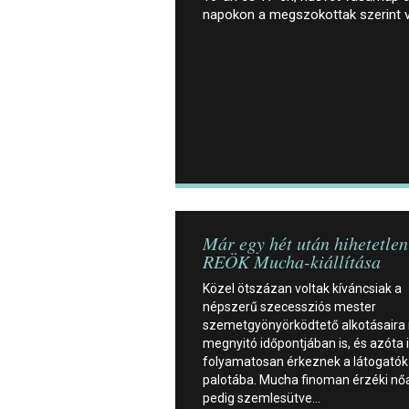
napokon a megszokottak szerint 
Már egy hét után hihetetlen
REÖK Mucha-kiállítása
Közel ötszázan voltak kíváncsiak a
népszerű szecessziós mester
szemetgyönyörködtető alkotásaira
megnyitó időpontjában is, és azóta 
folyamatosan érkeznek a látogatók
palotába. Mucha finoman érzéki nőa
pedig szemlesütve…