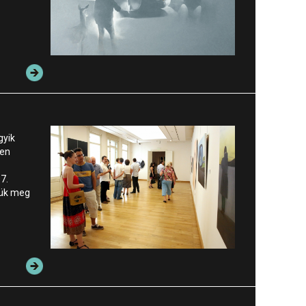
gyik
ben
7.
zük meg