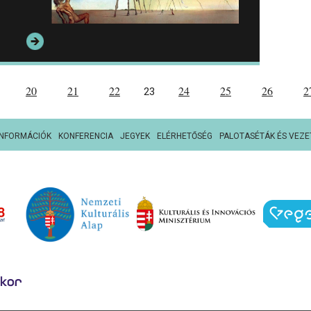
20
21
22
24
25
26
2
23
INFORMÁCIÓK
KONFERENCIA
JEGYEK
ELÉRHETŐSÉG
PALOTASÉTÁK ÉS VEZE