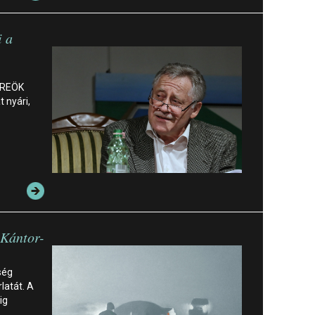
i a
öREÖK
 nyári,
 Kántor-
ség
latát. A
ig