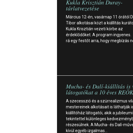
Kukla Krisztián Duray-
tárlatvezetése
Március 12-én, vasárnap 11 órától 
Tibor alkotásai közt a kiállítás kurát
Kukla Krisztián vezeti körbe az
érdeklődőket. A program ingyenes. 
rá egy festőt arra, hogy megbízás n
Mucha- és Dalí-kiállítás is 
látogatókat a 10 éves REÖ
A szecesszió és a szürrealizmus vil
mestereinek alkotásait is láthatják 
kiállítóház látogatói, akik a jubileum
tekintettel különleges kedvezményb
részesülnek. A Mucha- és Dalí-műv
kívül egyéb izgalmas…