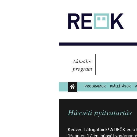
Aktuális
program
PROGRAMOK
KIÁLLÍTÁSOK
KÖZÉRDEKŰ ADATOK
Húsvéti nyitvatartás
Kedves Látogatóink! A REÖK és a Fe
16-án és 17-én, húsvét vasárnap 