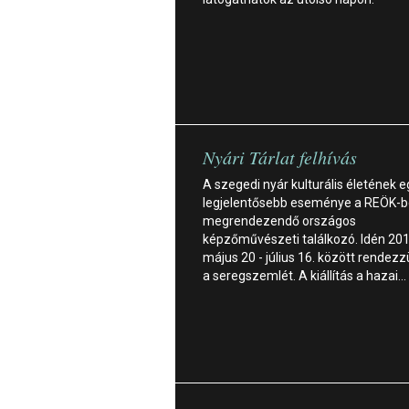
Nyári Tárlat felhívás
A szegedi nyár kulturális életének e
legjelentősebb eseménye a REÖK-
megrendezendő országos
képzőművészeti találkozó. Idén 201
május 20 - július 16. között rendez
a seregszemlét. A kiállítás a hazai…