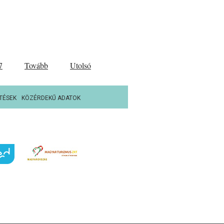
7
Tovább
Utolsó
TÉSEK
KÖZÉRDEKŰ ADATOK