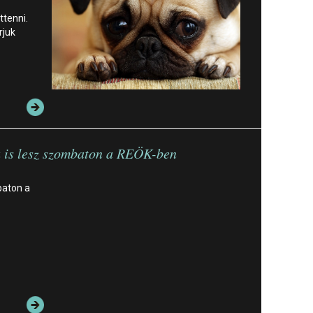
ttenni.
rjuk
a is lesz szombaton a REÖK-ben
baton a