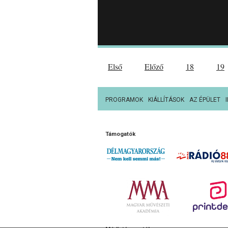
Első
Előző
18
19
PROGRAMOK
KIÁLLÍTÁSOK
AZ ÉPÜLET
Támogatók