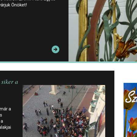
várjuk Önöket!
 siker a
 már a
is
 a
lakjai