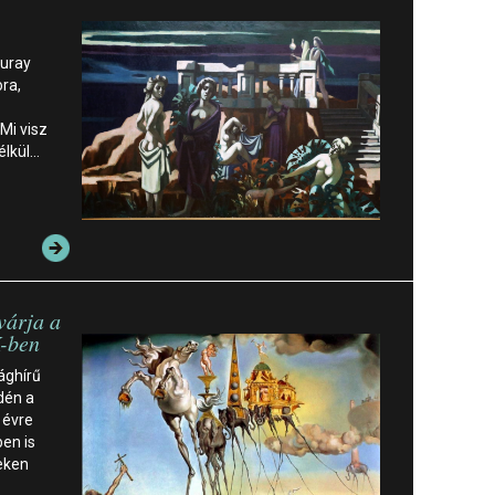
Duray
ora,
Mi visz
élkül…
várja a
K-ben
ághírű
idén a
i évre
en is
eken