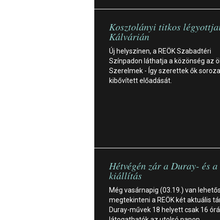
Kosztolányi titkos légyottja
Kálvárián
Új helyszínen, a REÖK Szabadtéri
Színpadon láthatja a közönség az 
Szerelmek - Így szerettek ők sorozat
kibővített előadását.
Hétvégén zár a Duray- és a
kiállítás
Még vasárnapig (03.19.) van lehető
megtekinteni a REÖK két aktuális tár
Duray-művek 18 helyett csak 16 órá
látogathatók az utolsó napon.