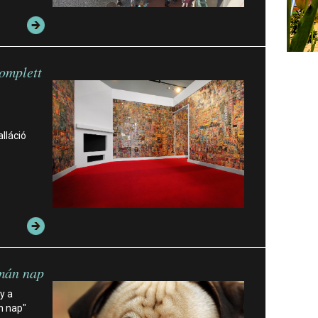
komplett
lláció
án nap
y a
n nap"