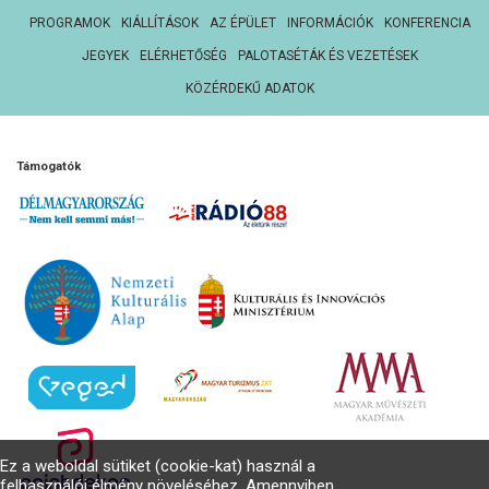
PROGRAMOK
KIÁLLÍTÁSOK
AZ ÉPÜLET
INFORMÁCIÓK
KONFERENCIA
JEGYEK
ELÉRHETŐSÉG
PALOTASÉTÁK ÉS VEZETÉSEK
KÖZÉRDEKŰ ADATOK
Támogatók
Ez a weboldal sütiket (cookie-kat) használ a
felhasználói élmény növeléséhez. Amennyiben