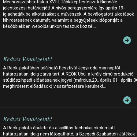
Meghosszabbítottuk a XVIII. Táblaképfestészeti Biennálé
jelentkezési határidejét! A nívós seregszemlére így április 19-
ig adhatják be alkotásaikat a művészek. A beválogatott alkotások
kihirdetésének dátumát, valamint a begyűjtések időpontját a
későbbiekben weboldalunkon tesszük közzé.…
Kedves Vendégeink!
A Reök-palotában található Fesztivál Jegyiroda mai naptól
határozatlan ideig zárva tart. A REÖK Übü, a király című produkció
stúdiószínpadi előadásainak jegyei (március.23., április 01., április 0
meghirdetett előadások) visszafizetésre kerülnek!…
Kedves Vendégeink!
A Reök-palota épülete és a kiállítás technikai okok miatt
határozatlan ideig nem látogatható, a Szegedi Szabadtéri Játékok