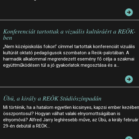
Konferenciát tartottak a vizuális kultúráért a REÖK-
ben
„Nem középiskolás fokon” címmel tartottak konferenciát vizuális
kultúrát oktató pedagógusok szombaton a Reök-palotában. A
harmadik alkalommal megrendezett esemény fő célja a szakmai
együttműködésen túl a jó gyakorlatok megosztása és a…
Übü, a király a REÖK Stúdiószínpadán
Mi történik, ha a hatalom egyetlen kicsinyes, kapzsi ember kezébe
összpontosul? Hogyan válhat valaki elnyomottságában is
elnyomóvá? Alfred Jarry leghíresebb műve, az Übü, a király február
29-én debütál a REÖK…