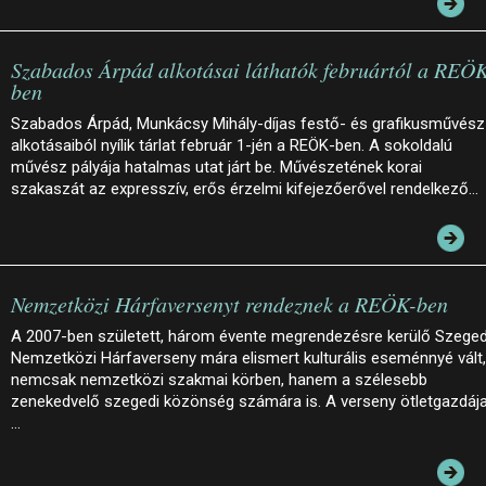
Szabados Árpád alkotásai láthatók februártól a REÖ
ben
Szabados Árpád, Munkácsy Mihály-díjas festő- és grafikusművész
alkotásaiból nyílik tárlat február 1-jén a REÖK-ben. A sokoldalú
művész pályája hatalmas utat járt be. Művészetének korai
szakaszát az expresszív, erős érzelmi kifejezőerővel rendelkező…
Nemzetközi Hárfaversenyt rendeznek a REÖK-ben
A 2007-ben született, három évente megrendezésre kerülő Szeged
Nemzetközi Hárfaverseny mára elismert kulturális eseménnyé vált,
nemcsak nemzetközi szakmai körben, hanem a szélesebb
zenekedvelő szegedi közönség számára is. A verseny ötletgazdája
…