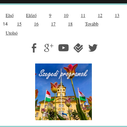
Első
Előző
9
10
11
12
13
15
16
17
18
Tovább
14
Utolsó