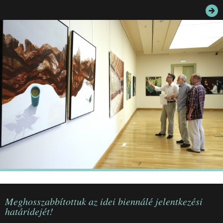
JEGYEK
ELÉRHETŐSÉG
PALOTASÉTÁK ÉS VEZETÉSEK
KÖZÉRDEKŰ ADATOK
Meghosszabbítottuk az idei biennálé jelentkezési
határidejét!