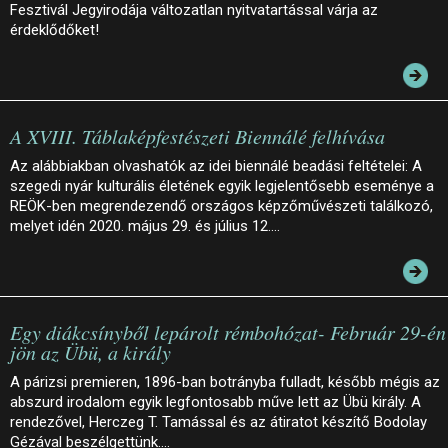
Fesztivál Jegyirodája változatlan nyitvatartással várja az
érdeklődőket!
A XVIII. Táblaképfestészeti Biennálé felhívása
Az alábbiakban olvashatók az idei biennálé beadási feltételei: A
szegedi nyár kulturális életének egyik legjelentősebb eseménye a
REÖK-ben megrendezendő országos képzőművészeti találkozó,
melyet idén 2020. május 29. és július 12.…
Egy diákcsínyből lepárolt rémbohózat- Február 29-én
jön az Übü, a király
A párizsi premieren, 1896-ban botrányba fulladt, később mégis az
abszurd irodalom egyik legfontosabb műve lett az Übü király. A
rendezővel, Herczeg T. Tamással és az átiratot készítő Bodolay
Gézával beszélgettünk.…