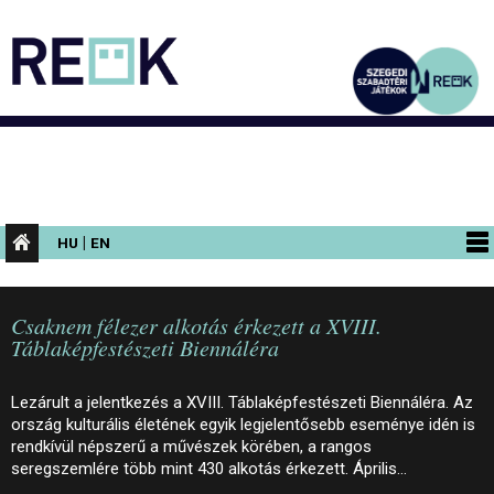
|
HU
EN
PROGRAMOK
Csaknem félezer alkotás érkezett a XVIII.
KIÁLLÍTÁSOK
Táblaképfestészeti Biennáléra
AZ ÉPÜLET
Lezárult a jelentkezés a XVIII. Táblaképfestészeti Biennáléra. Az
INFORMÁCIÓK
ország kulturális életének egyik legjelentősebb eseménye idén is
rendkívül népszerű a művészek körében, a rangos
KONFERENCIA
seregszemlére több mint 430 alkotás érkezett. Április…