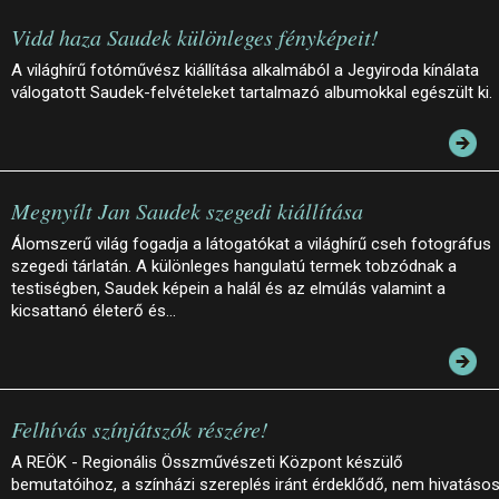
Vidd haza Saudek különleges fényképeit!
A világhírű fotóművész kiállítása alkalmából a Jegyiroda kínálata
válogatott Saudek-felvételeket tartalmazó albumokkal egészült ki.
Megnyílt Jan Saudek szegedi kiállítása
Álomszerű világ fogadja a látogatókat a világhírű cseh fotográfus
szegedi tárlatán. A különleges hangulatú termek tobzódnak a
testiségben, Saudek képein a halál és az elmúlás valamint a
kicsattanó életerő és…
Felhívás színjátszók részére!
A REÖK - Regionális Összművészeti Központ készülő
bemutatóihoz, a színházi szereplés iránt érdeklődő, nem hivatáso