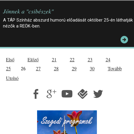
Jönnek a "csibészek"
A TÁP Színház abszurd humorú előadását október 25-én láthatják
nézők a REÖK-ben.
Első
Előző
21
22
23
24
25
27
28
29
30
Tovább
26
Utolsó