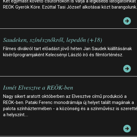
Két egymást követő csütörtökön is várja a legkisebb látogatóinkat
REÖK Gyerök Köre. Ezúttal Tasi József alkotásai közt barangolunk.
Saudeken, színésznőkről, lepedőn (+18)
Filmes dívákról tart előadást jövő héten Jan Saudek kiállításának
kísérőprogramjaként Kelecsényi László író és filmtörténész.
Ismét Elvesztve a REÖK-ben
Nagy sikert aratott októberben az Elvesztve című produkció a
REÖK-ben. Pataki Ferenc monodrámája új helyet talált magának a
palota színháztermében - a közönség és a színművész is szerett
a helyszínt.…