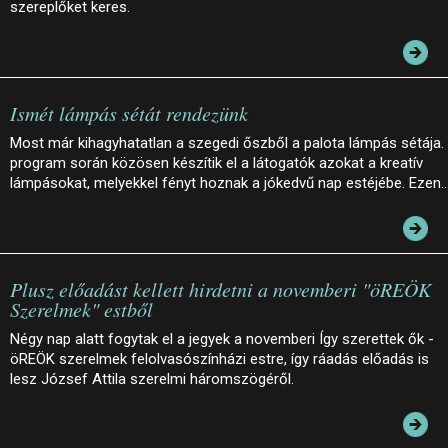
szereplőket keres.
Ismét lámpás sétát rendezünk
Most már kihagyhatatlan a szegedi őszből a palota lámpás sétája.
program során közösen készítik el a látogatók azokat a kreatív
lámpásokat, melyekkel fényt hoznak a jókedvű nap estéjébe. Ezen
Plusz előadást kellett hirdetni a novemberi "öREÖK
Szerelmek" estből
Négy nap alatt fogytak el a jegyek a novemberi Így szerettek ők -
öREÖK szerelmek felolvasószínházi estre, így ráadás előadás is
lesz József Attila szerelmi háromszögéről.