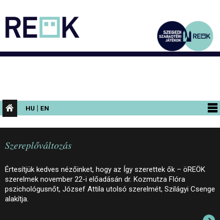
|
HU
EN
PROGRAMOK
Szereplőváltozás
KIÁLLÍTÁSOK
AZ ÉPÜLET
Értesítjük kedves nézőinket, hogy az Így szerettek ők – öREÖK
szerelmek november 22-i előadásán dr. Kozmutza Flóra
INFORMÁCIÓK
pszichológusnőt, József Attila utolsó szerelmét, Szilágyi Csenge
alakítja.
KONFERENCIA