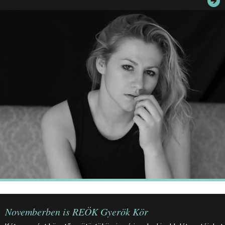
JEGYEK
ELÉRHETŐSÉG
PALOTASÉTÁK ÉS VEZETÉSEK
KÖZÉRDEKŰ ADATOK
Novemberben is REÖK Gyerök Kör