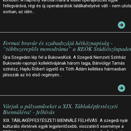
fellegvárává, régi és új operabarátok találkahelyévé vált - nem utol
sorban, az idén…
Formai bravúr és szabadszájú hétköznapiság -
“többszereplős monodráma” a REÖK Stúdiószínpado
Újra Szegeden lép fel a BukowsKick. A Szegedi Nemzeti Színház
Bukowski-rajongó kollektívájának három tagja, Bánvölgyi Tamás
színész, Hajdu Róbert ügyelő és Tóth Ádám kellékes hármasban
játsszák az író első regényén…
Várjuk a pályaműveket a XIX. Táblaképfestészeti
Biennáléra! - felhívás
XIX. TÁBLAKÉPFESTÉSZETI BIENNÁLÉ FELHÍVÁS A szegedi nyár
kulturális életének egyik legjelentősebb, visszatérő eseménye a