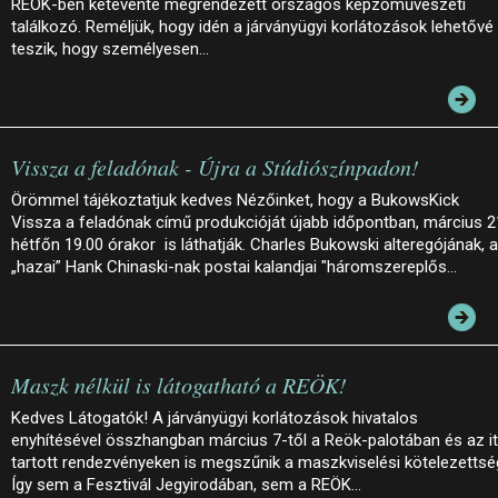
REÖK-ben kétévente megrendezett országos képzőművészeti
találkozó. Reméljük, hogy idén a járványügyi korlátozások lehetővé
teszik, hogy személyesen…
Vissza a feladónak - Újra a Stúdiószínpadon!
Örömmel tájékoztatjuk kedves Nézőinket, hogy a BukowsKick
Vissza a feladónak című produkcióját újabb időpontban, március 2
hétfőn 19.00 órakor is láthatják. Charles Bukowski alteregójának, a
„hazai” Hank Chinaski-nak postai kalandjai "háromszereplős…
Maszk nélkül is látogatható a REÖK!
Kedves Látogatók! A járványügyi korlátozások hivatalos
enyhítésével összhangban március 7-től a Reök-palotában és az it
tartott rendezvényeken is megszűnik a maszkviselési kötelezettsé
Így sem a Fesztivál Jegyirodában, sem a REÖK…