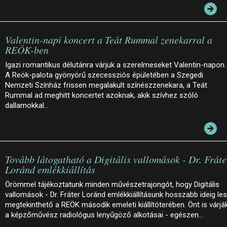
Valentin-napi koncert a Teát Rummal zenekarral a
REÖK-ben
Igazi romantikus délutánra várjuk a szerelmeseket Valentin-napon.
A Reök-palota gyönyörű szecessziós épületében a Szegedi
Nemzeti Színház frissen megalakult színészzenekara, a Teát
Rummal ad meghitt koncertet azoknak, akik szívhez szóló
dallamokkal…
Tovább látogatható a Digitális vallomások - Dr. Fráte
Loránd emlékkiállítás
Örömmel tájékoztatunk minden művészetrajongót, hogy Digitális
vallomások - Dr. Fráter Loránd emlékkiállításunk hosszabb ideig le
megtekinthető a REÖK második emeleti kiállítóterében. Önt is várjá
a képzőművész radiológus lenyűgöző alkotásai - egészen…