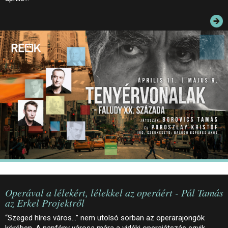
JEGYEK
ELÉRHETŐSÉG
PALOTASÉTÁK ÉS VEZETÉSEK
KÖZÉRDEKŰ ADATOK
Operával a lélekért, lélekkel az operáért - Pál Tamás
az Erkel Projektről
“Szeged híres város…” nem utolsó sorban az operarajongók
körében. A napfény városa mára a vidéki operajátszás egyik