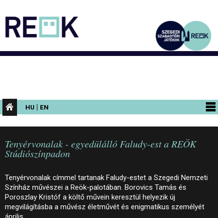
|
HU
EN
PROGRAMOK
Tenyérvonalak - egyedülálló Faludy-est a REÖK
KIÁLLÍTÁSOK
Stúdiószínpadon
AZ ÉPÜLET
Tenyérvonalak címmel tartanak Faludy-estet a Szegedi Nemzeti
INFORMÁCIÓK
Színház művészei a Reök-palotában. Borovics Tamás és
Poroszlay Kristóf a költő művein keresztül helyezik új
KONFERENCIA
megvilágításba a művész életművét és enigmatikus személyét
április…