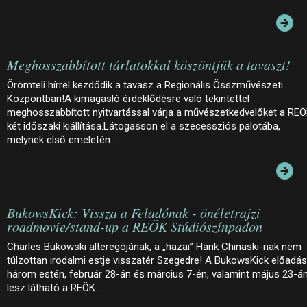
Meghosszabbított tárlatokkal köszöntjük a tavaszt!
Örömteli hírrel kezdődik a tavasz a Regionális Összművészeti
Központban!A kimagasló érdeklődésre való tekintettel
meghosszabbított nyitvartással várja a művészetkedvelőket a RE
két időszaki kiállítása.Látogasson el a szecessziós palotába,
melynek első emeletén…
BukowsKick: Vissza a Feladónak - önéletrajzi
roadmovie/stand-up a REÖK Stúdiószínpadon
Charles Bukowski alteregójának, a „hazai” Hank Chinaski-nak nem
túlzottan irodalmi estje visszatér Szegedre! A BukowsKick előadá
három estén, február 28-án és március 7-én, valamint május 23-á
lesz látható a REÖK…