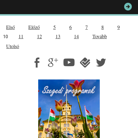
Első
Előző
5
6
7
8
9
11
12
13
14
Tovább
10
Utolsó