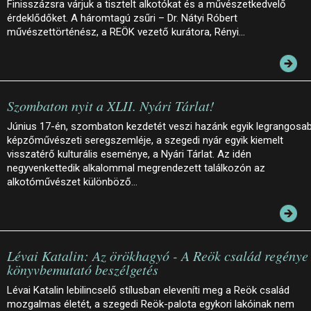
Finisszázsra várjuk a tisztelt alkotókat és a művészetkedvelő
érdeklődőket. A háromtagú zsűri – Dr. Nátyi Róbert
művészettörténész, a REÖK vezető kurátora, Rényi…
Szombaton nyit a XLII. Nyári Tárlat!
Június 17-én, szombaton kezdetét veszi hazánk egyik legrangosa
képzőművészeti seregszemléje, a szegedi nyár egyik kiemelt
visszatérő kulturális eseménye, a Nyári Tárlat. Az idén
negyvenkettedik alkalommal megrendezett találkozón az
alkotóművészet különböző…
Lévai Katalin: Az örökhagyó - A Reök család regénye 
könyvbemutató beszélgetés
Lévai Katalin lebilincselő stílusban eleveníti meg a Reök család
mozgalmas életét, a szegedi Reök-palota egykori lakóinak nem