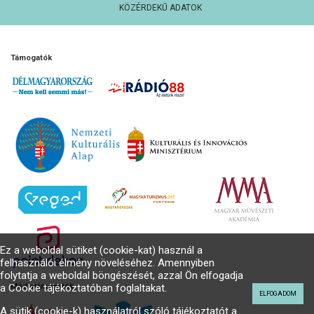
KÖZÉRDEKŰ ADATOK
Támogatók
Ez a weboldal sütiket (cookie-kat) használ a
felhasználói élmény növeléséhez. Amennyiben
folytatja a weboldal böngészését, azzal Ön elfogadja
a Cookie tájékoztatóban foglaltakat.
Médiatámogatók
ELFOGADOM
A sütik (cookie-k) használatról szóló tájékoztatót a