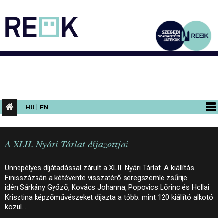
|
HU
EN
PROGRAMOK
A XLII. Nyári Tárlat díjazottjai
KIÁLLÍTÁSOK
AZ ÉPÜLET
Ünnepélyes díjátadással zárult a XLII. Nyári Tárlat. A kiállítás
Finisszázsán a kétévente visszatérő seregszemle zsűrije
INFORMÁCIÓK
idén Sárkány Győző, Kovács Johanna, Popovics Lőrinc és Hollai
Krisztina képzőművészeket díjazta a több, mint 120 kiállító alkotó
KONFERENCIA
közül.…