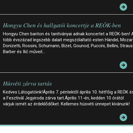
Hongyu Chen és hallgatói koncertje a REÖK-ben
Hongyu Chen bariton és tanítványai adnak koncertet a REÖK-ben! 
több évszázad legszebb dalait megszólaltató esten Händel, Mozar
Donizetti, Rossini, Schumann, Bizet, Gounod, Puccini, Bellini, Straus
Barber és Ilić műveit…
Húsvéti zárva tartás
Kedves Látogatóink!Április 7. péntektől április 10. hétfőig a REÖK é
a Fesztivál Jegyiroda zárva tart.Április 11-én, kedden 10 órától
várjuk ismét az érdeklődőket. Kellemes húsvéti ünnepet kívánunk!