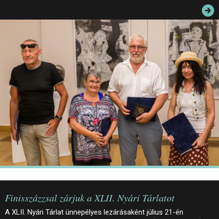
JEGYEK
ELÉRHETŐSÉG
PALOTASÉTÁK ÉS VEZETÉSEK
KÖZÉRDEKŰ ADATOK
Finisszázzsal zárjuk a XLII. Nyári Tárlatot
A XLII. Nyári Tárlat ünnepélyes lezárásaként július 21-én