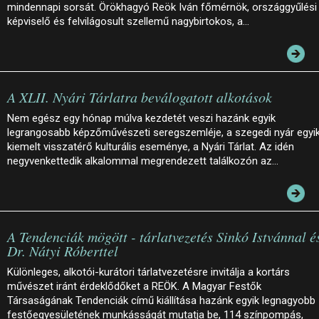
mindennapi sorsát. Örökhagyó Reök Iván főmérnök, országgyűlési
képviselő és felvilágosult szellemű nagybirtokos, a…
A XLII. Nyári Tárlatra beválogatott alkotások
Nem egész egy hónap múlva kezdetét veszi hazánk egyik
legrangosabb képzőművészeti seregszemléje, a szegedi nyár egyi
kiemelt visszatérő kulturális eseménye, a Nyári Tárlat. Az idén
negyvenkettedik alkalommal megrendezett találkozón az…
A Tendenciák mögött - tárlatvezetés Sinkó Istvánnal é
Dr. Nátyi Róberttel
Különleges, alkotói-kurátori tárlatvezetésre invitálja a kortárs
művészet iránt érdeklődőket a REÖK. A Magyar Festők
Társaságának Tendenciák című kiállítása hazánk egyik legnagyobb
festőegyesületének munkásságát mutatja be, 114 színpompás,