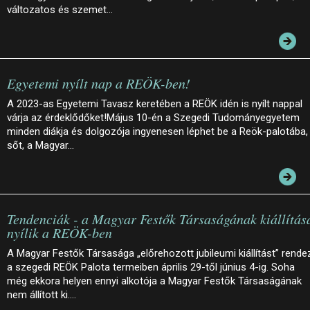
változatos és szemet…
Egyetemi nyílt nap a REÖK-ben!
A 2023-as Egyetemi Tavasz keretében a REÖK idén is nyílt nappal
várja az érdeklődőket!Május 10-én a Szegedi Tudományegyetem
minden diákja és dolgozója ingyenesen léphet be a Reök-palotába,
sőt, a Magyar…
Tendenciák - a Magyar Festők Társaságának kiállítás
nyílik a REÖK-ben
A Magyar Festők Társasága „előrehozott jubileumi kiállítást” rende
a szegedi REÖK Palota termeiben április 29-től június 4-ig. Soha
még ekkora helyen ennyi alkotója a Magyar Festők Társaságának
nem állított ki.…