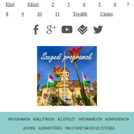
Első
Előző
2
3
4
5
6
7
8
9
10
11
Tovább
Utolsó
PROGRAMOK
KIÁLLÍTÁSOK
AZ ÉPÜLET
INFORMÁCIÓK
KONFERENCIA
JEGYEK
ELÉRHETŐSÉG
PALOTASÉTÁK ÉS VEZETÉSEK