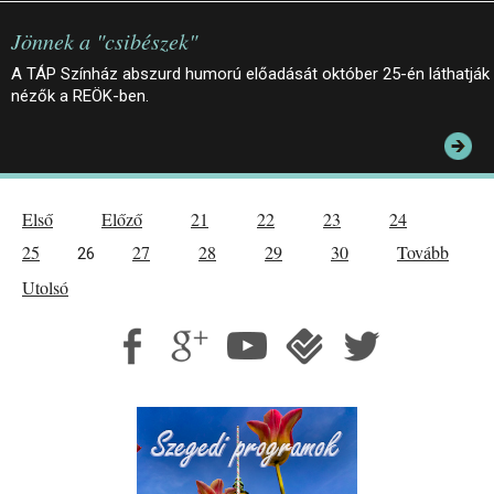
Jönnek a "csibészek"
A TÁP Színház abszurd humorú előadását október 25-én láthatják
nézők a REÖK-ben.
Első
Előző
21
22
23
24
25
27
28
29
30
Tovább
26
Utolsó