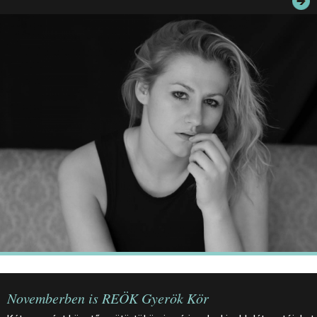
JEGYEK
ELÉRHETŐSÉG
PALOTASÉTÁK ÉS VEZETÉSEK
KÖZÉRDEKŰ ADATOK
Novemberben is REÖK Gyerök Kör