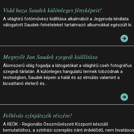
Vidd haza Saudek különleges fényképeit!
A világhírű fotóművész kiállítása alkalmából a Jegyiroda kínálata
válogatott Saudek-felvételeket tartalmazó albumokkal egészült ki.
Megnyílt Jan Saudek szegedi kiállítása
Álomszerű világ fogadja a látogatókat a világhírű cseh fotográfus
szegedi tárlatán. A különleges hangulatú termek tobzódnak a
testiségben, Saudek képein a halál és az elmúlás valamint a
kicsattanó életerő és…
Felhívás színjátszók részére!
A REÖK - Regionális Összművészeti Központ készülő
bemutatóihoz, a színházi szereplés iránt érdeklődő, nem hivatáso