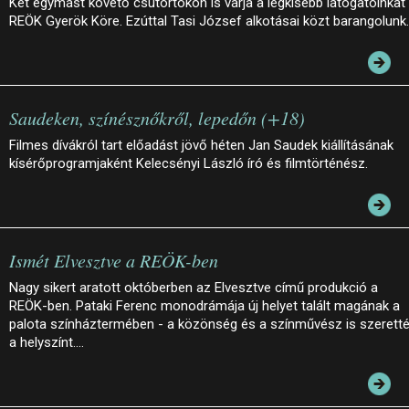
Két egymást követő csütörtökön is várja a legkisebb látogatóinkat
REÖK Gyerök Köre. Ezúttal Tasi József alkotásai közt barangolunk.
Saudeken, színésznőkről, lepedőn (+18)
Filmes dívákról tart előadást jövő héten Jan Saudek kiállításának
kísérőprogramjaként Kelecsényi László író és filmtörténész.
Ismét Elvesztve a REÖK-ben
Nagy sikert aratott októberben az Elvesztve című produkció a
REÖK-ben. Pataki Ferenc monodrámája új helyet talált magának a
palota színháztermében - a közönség és a színművész is szerett
a helyszínt.…