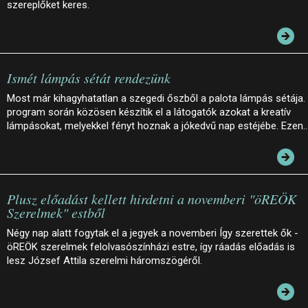
szereplőket keres.
Ismét lámpás sétát rendezünk
Most már kihagyhatatlan a szegedi őszből a palota lámpás sétája.
program során közösen készítik el a látogatók azokat a kreatív
lámpásokat, melyekkel fényt hoznak a jókedvű nap estéjébe. Ezen
Plusz előadást kellett hirdetni a novemberi "öREÖK
Szerelmek" estből
Négy nap alatt fogytak el a jegyek a novemberi Így szerettek ők -
öREÖK szerelmek felolvasószínházi estre, így ráadás előadás is
lesz József Attila szerelmi háromszögéről.