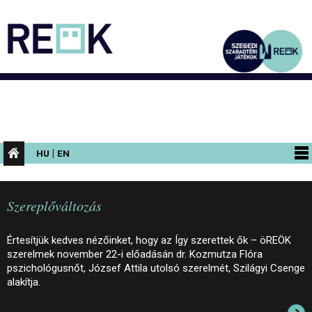
|
HU
EN
PROGRAMOK
Szereplőváltozás
KIÁLLÍTÁSOK
AZ ÉPÜLET
Értesítjük kedves nézőinket, hogy az Így szerettek ők – öREÖK
szerelmek november 22-i előadásán dr. Kozmutza Flóra
INFORMÁCIÓK
pszichológusnőt, József Attila utolsó szerelmét, Szilágyi Csenge
alakítja.
KONFERENCIA