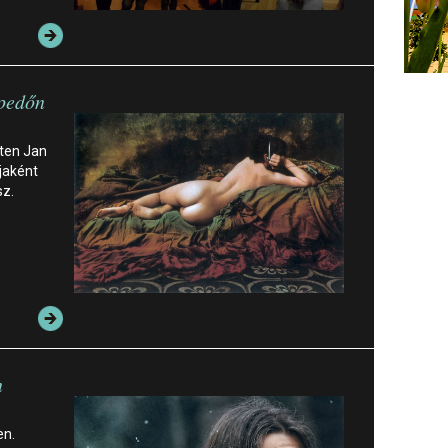
epedőn
éten Jan
jaként
sz.
n
en.