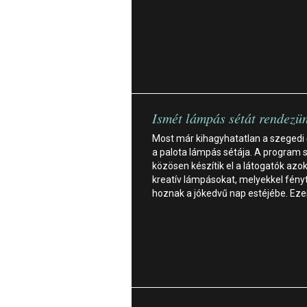
Ismét lámpás sétát rendezü
Most már kihagyhatatlan a szegedi
a palota lámpás sétája. A program 
közösen készítik el a látogatók azok
kreatív lámpásokat, melyekkel fény
hoznak a jókedvű nap estéjébe. Ez