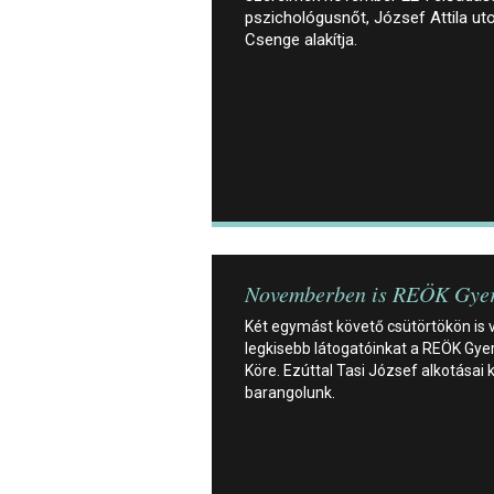
pszichológusnőt, József Attila uto
Csenge alakítja.
Novemberben is REÖK Gye
Két egymást követő csütörtökön is v
legkisebb látogatóinkat a REÖK Gye
Köre. Ezúttal Tasi József alkotásai 
barangolunk.