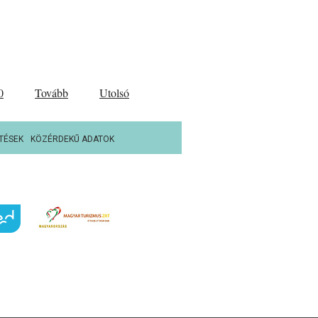
0
Tovább
Utolsó
TÉSEK
KÖZÉRDEKŰ ADATOK