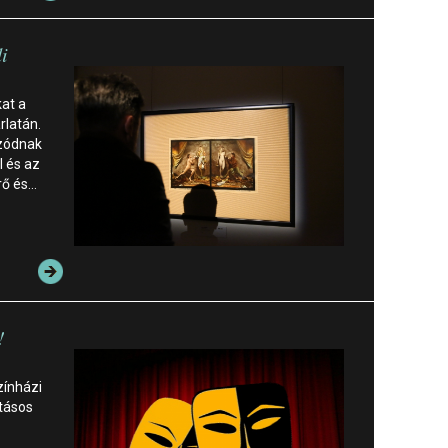
i
kat a
rlatán.
bzódnak
l és az
rő és…
!
zínházi
atásos