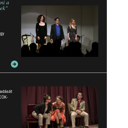
tni a
ek"
így
őadását
REÖK-