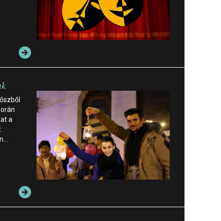
nk
 őszből
során
at a
t
en…