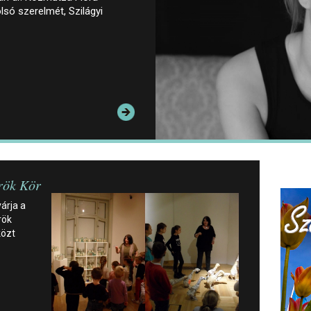
lsó szerelmét, Szilágyi
rök Kör
árja a
rök
közt