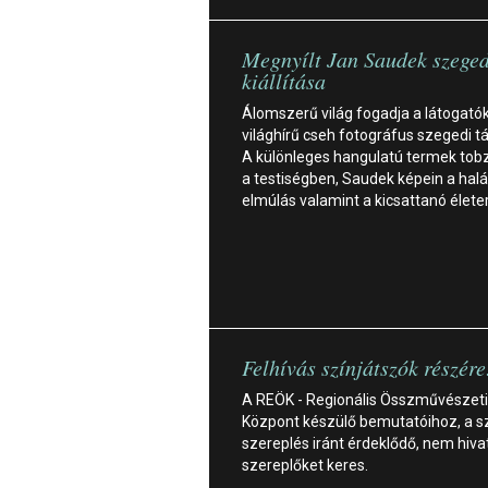
Megnyílt Jan Saudek szeged
kiállítása
Álomszerű világ fogadja a látogató
világhírű cseh fotográfus szegedi tá
A különleges hangulatú termek to
a testiségben, Saudek képein a halá
elmúlás valamint a kicsattanó élete
Felhívás színjátszók részére
A REÖK - Regionális Összművészeti
Központ készülő bemutatóihoz, a s
szereplés iránt érdeklődő, nem hiv
szereplőket keres.