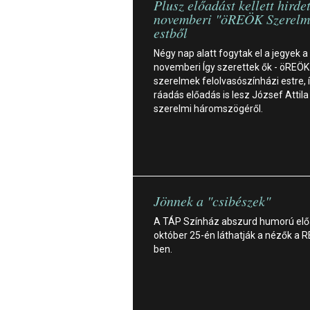
Plusz előadást kellett hirde
novemberi "öREÖK Szerelm
estből
Négy nap alatt fogytak el a jegyek a
novemberi Így szerettek ők - öREÖK
szerelmek felolvasószínházi estre, 
ráadás előadás is lesz József Attila
szerelmi háromszögéről.
Jönnek a "csibészek"
A TÁP Színház abszurd humorú el
október 25-én láthatják a nézők a 
ben.