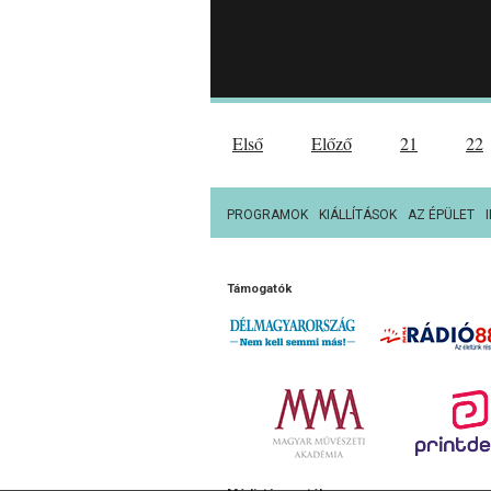
Első
Előző
21
22
PROGRAMOK
KIÁLLÍTÁSOK
AZ ÉPÜLET
Támogatók