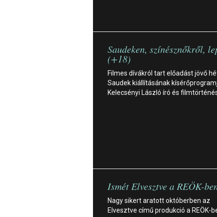
Saudeken, színésznőkről, l
(+18)
Filmes dívákról tart előadást jövő h
Saudek kiállításának kísérőprogram
Kelecsényi László író és filmtörténé
Ismét Elvesztve a REÖK-be
Nagy sikert aratott októberben az
Elvesztve című produkció a REÖK-b