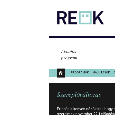
Aktuális
program
PROGRAMOK
KIÁLLÍTÁSOK
KÖZÉRDEKŰ ADATOK
Szereplőváltozás
Értesítjük kedves nézőinket, hogy
szerelmek november 22-i előadásá