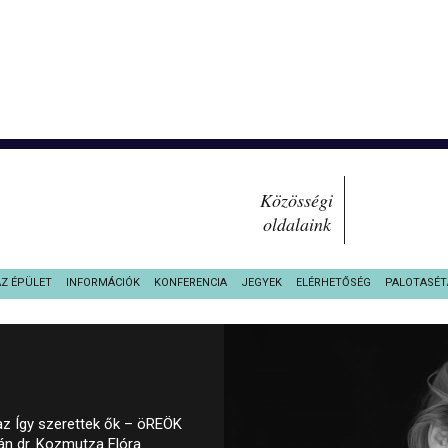
Közösségi
oldalaink
AZ ÉPÜLET
INFORMÁCIÓK
KONFERENCIA
JEGYEK
ELÉRHETŐSÉG
PALOTASÉT
 az Így szerettek ők – öREÖK
n dr. Kozmutza Flóra