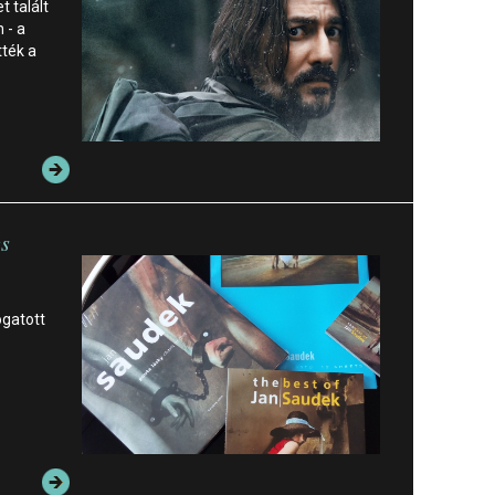
 talált
 - a
ték a
es
ogatott