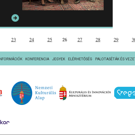
23
24
25
27
28
29
3
26
INFORMÁCIÓK
KONFERENCIA
JEGYEK
ELÉRHETŐSÉG
PALOTASÉTÁK ÉS VEZE