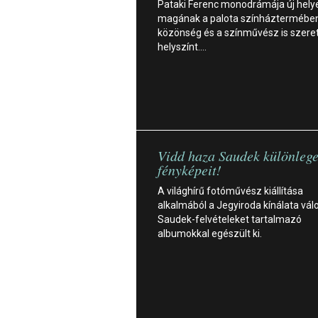
Pataki Ferenc monodrámája új helyet
magának a palota színháztermében
közönség és a színművész is szeret
helyszínt.…
Vidd haza Saudek különleg
fényképeit!
A világhírű fotóművész kiállítása
alkalmából a Jegyiroda kínálata vál
Saudek-felvételeket tartalmazó
albumokkal egészült ki.