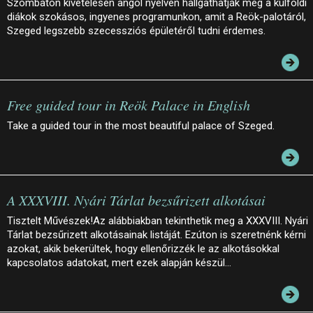
Szombaton kivételesen angol nyelven hallgathatják meg a külföldi
diákok szokásos, ingyenes programunkon, amit a Reök-palotáról,
Szeged legszebb szecessziós épületéről tudni érdemes.
Free guided tour in Reök Palace in English
Take a guided tour in the most beautiful palace of Szeged.
A XXXVIII. Nyári Tárlat bezsűrizett alkotásai
Tisztelt Művészek!Az alábbiakban tekinthetik meg a XXXVIII. Nyári
Tárlat bezsűrizett alkotásainak listáját. Ezúton is szeretnénk kérni
azokat, akik bekerültek, hogy ellenőrizzék le az alkotásokkal
kapcsolatos adatokat, mert ezek alapján készül…