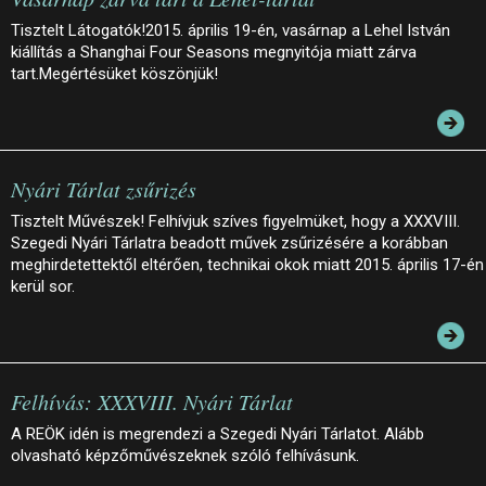
Tisztelt Látogatók!2015. április 19-én, vasárnap a Lehel István
kiállítás a Shanghai Four Seasons megnyitója miatt zárva
tart.Megértésüket köszönjük!
Nyári Tárlat zsűrizés
Tisztelt Művészek! Felhívjuk szíves figyelmüket, hogy a XXXVIII.
Szegedi Nyári Tárlatra beadott művek zsűrizésére a korábban
meghirdetettektől eltérően, technikai okok miatt 2015. április 17-én
kerül sor.
Felhívás: XXXVIII. Nyári Tárlat
A REÖK idén is megrendezi a Szegedi Nyári Tárlatot. Alább
olvasható képzőművészeknek szóló felhívásunk.