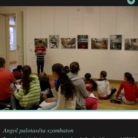
JEGYEK
ELÉRHETŐSÉG
PALOTASÉTÁK ÉS VEZETÉSEK
KÖZÉRDEKŰ ADATOK
Angol palotaséta szombaton