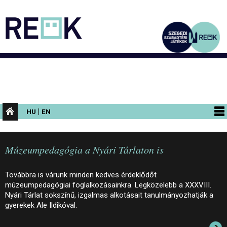
|
HU
EN
PROGRAMOK
Múzeumpedagógia a Nyári Tárlaton is
KIÁLLÍTÁSOK
AZ ÉPÜLET
Továbbra is várunk minden kedves érdeklődőt
múzeumpedagógiai foglalkozásainkra. Legközelebb a XXXVIII.
INFORMÁCIÓK
Nyári Tárlat sokszínű, izgalmas alkotásait tanulmányozhatják a
gyerekek Ale Ildikóval.
KONFERENCIA