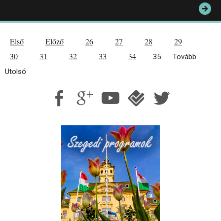
Első
Előző
26
27
28
29
30
31
32
33
34
35
Tovább
Utolsó