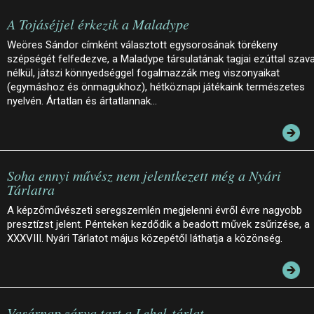
A Tojáséjjel érkezik a Maladype
Weöres Sándor címként választott egysorosának törékeny
szépségét felfedezve, a Maladype társulatának tagjai ezúttal szav
nélkül, játszi könnyedséggel fogalmazzák meg viszonyaikat
(egymáshoz és önmagukhoz), hétköznapi játékaink természetes
nyelvén. Ártatlan és ártatlannak…
Soha ennyi művész nem jelentkezett még a Nyári
Tárlatra
A képzőművészeti seregszemlén megjelenni évről évre nagyobb
presztízst jelent. Pénteken kezdődik a beadott művek zsűrizése, a
XXXVIII. Nyári Tárlatot május közepétől láthatja a közönség.
Vasárnap zárva tart a Lehel-tárlat