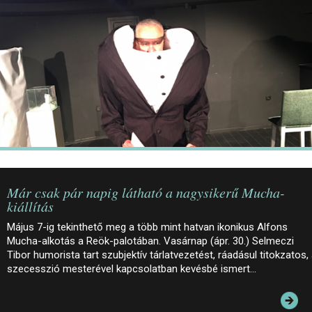
JEGYEK
ELÉRHETŐSÉG
PALOTASÉTÁK ÉS VEZETÉSEK
KÖZÉRDEKŰ ADATOK
Már csak pár napig látható a nagysikerű Mucha-
kiállítás
Május 7-ig tekinthető meg a több mint hatvan ikonikus Alfons
Mucha-alkotás a Reök-palotában. Vasárnap (ápr. 30.) Selmeczi
Tibor humorista tart szubjektív tárlatvezetést, ráadásul titokzatos,
szecesszió mesterével kapcsolatban kevésbé ismert…