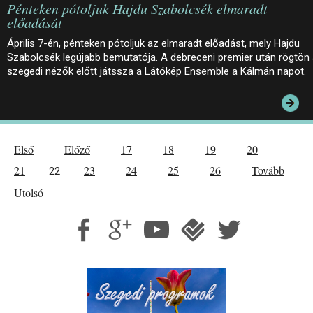
Pénteken pótoljuk Hajdu Szabolcsék elmaradt
előadását
Április 7-én, pénteken pótoljuk az elmaradt előadást, mely Hajdu
Szabolcsék legújabb bemutatója. A debreceni premier után rögtön
szegedi nézők előtt játssza a Látókép Ensemble a Kálmán napot.
Első
Előző
17
18
19
20
21
23
24
25
26
Tovább
22
Utolsó