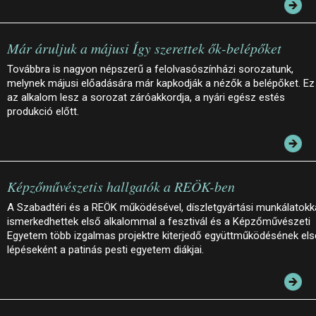
Már áruljuk a májusi Így szerettek ők-belépőket
Továbbra is nagyon népszerű a felolvasószínházi sorozatunk,
melynek májusi előadására már kapkodják a nézők a belépőket. Ez
az alkalom lesz a sorozat záróakkordja, a nyári egész estés
produkció előtt.
Képzőművészetis hallgatók a REÖK-ben
A Szabadtéri és a REÖK működésével, díszletgyártási munkálatokk
ismerkedhettek első alkalommal a fesztivál és a Képzőművészeti
Egyetem több izgalmas projektre kiterjedő együttműködésének el
lépéseként a patinás pesti egyetem diákjai.