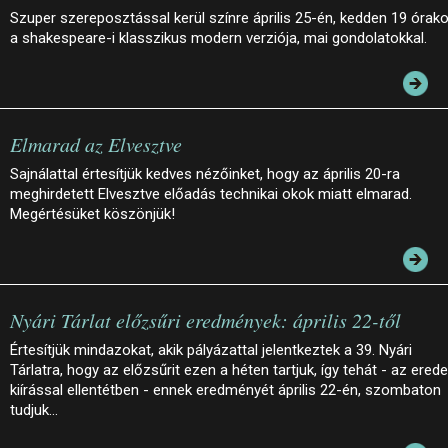
Szuper szereposztással kerül színre április 25-én, kedden 19 órako
a shakespeare-i klasszikus modern verziója, mai gondolatokkal.
Elmarad az Elvesztve
Sajnálattal értesítjük kedves nézőinket, hogy az április 20-ra
meghirdetett Elvesztve előadás technikai okok miatt elmarad.
Megértésüket köszönjük!
Nyári Tárlat előzsűri eredmények: április 22-től
Értesítjük mindazokat, akik pályázattal jelentkeztek a 39. Nyári
Tárlatra, hogy az előzsűrit ezen a héten tartjuk, így tehát - az erede
kiírással ellentétben - ennek eredményét április 22-én, szombaton
tudjuk…