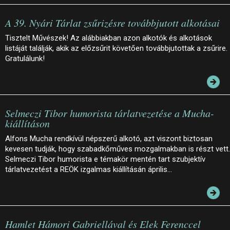
A 39. Nyári Tárlat zsűrizésre továbbjutott alkotásai
Tisztelt Művészek! Az alábbiakban azon alkotók és alkotások
listáját találják, akik az előzsűrit követően továbbjutottak a zsűrire.
Gratulálunk!
Selmeczi Tibor humorista tárlatvezetése a Mucha-
kiállításon
Alfons Mucha rendkívül népszerű alkotó, azt viszont biztosan
kevesen tudják, hogy szabadkőműves mozgalmakban is részt vett.
Selmeczi Tibor humorista e témakör mentén tart szubjektív
tárlatvezetést a REÖK izgalmas kiállításán április…
Hamlet Hámori Gabriellával és Elek Ferenccel