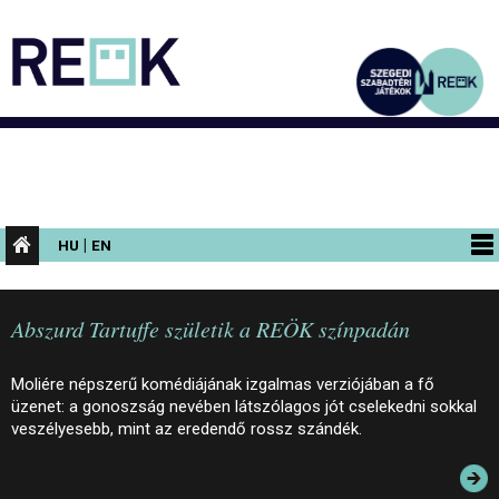
|
HU
EN
PROGRAMOK
Abszurd Tartuffe születik a REÖK színpadán
KIÁLLÍTÁSOK
AZ ÉPÜLET
Moliére népszerű komédiájának izgalmas verziójában a fő
üzenet: a gonoszság nevében látszólagos jót cselekedni sokkal
INFORMÁCIÓK
veszélyesebb, mint az eredendő rossz szándék.
KONFERENCIA