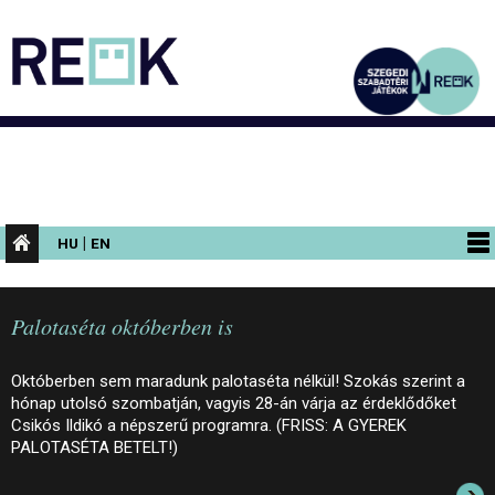
|
HU
EN
PROGRAMOK
Palotaséta októberben is
KIÁLLÍTÁSOK
AZ ÉPÜLET
Októberben sem maradunk palotaséta nélkül! Szokás szerint a
hónap utolsó szombatján, vagyis 28-án várja az érdeklődőket
INFORMÁCIÓK
Csikós Ildikó a népszerű programra. (FRISS: A GYEREK
PALOTASÉTA BETELT!)
KONFERENCIA