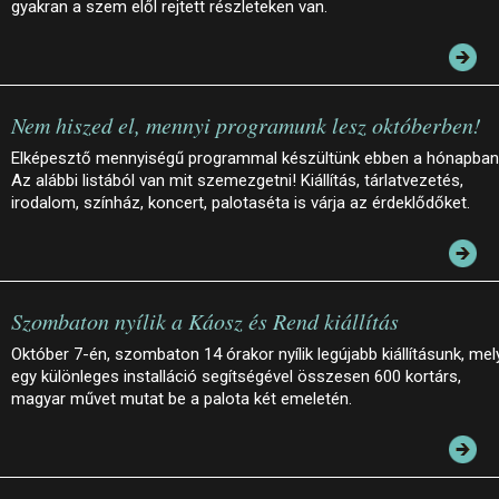
gyakran a szem elől rejtett részleteken van.
Nem hiszed el, mennyi programunk lesz októberben!
Elképesztő mennyiségű programmal készültünk ebben a hónapban
Az alábbi listából van mit szemezgetni! Kiállítás, tárlatvezetés,
irodalom, színház, koncert, palotaséta is várja az érdeklődőket.
Szombaton nyílik a Káosz és Rend kiállítás
Október 7-én, szombaton 14 órakor nyílik legújabb kiállításunk, mel
egy különleges installáció segítségével összesen 600 kortárs,
magyar művet mutat be a palota két emeletén.