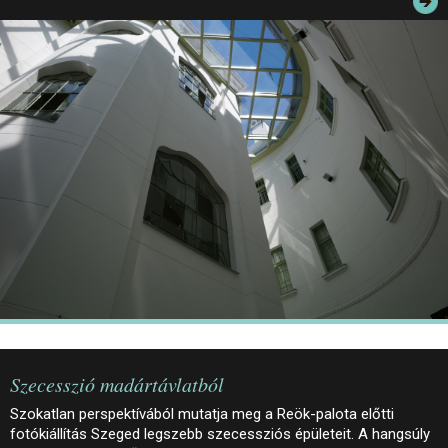
JEGYEK
ELÉRHETŐSÉG
PALOTASÉTÁK ÉS VEZETÉSEK
KÖZÉRDEKŰ ADATOK
Szecesszió madártávlatból
Szokatlan perspektívából mutatja meg a Reök-palota előtti
fotókiállítás Szeged legszebb szecessziós épületeit. A hangsúly