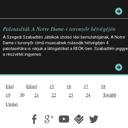
Palotaséták A Notre Dame-i toronyőr hétvégéjén
A Szegedi Szabadtéri Játékok utolsó idei bemutatójának, A Notre
Dame-i toronyőr című musicalnek második hétvégéjén 4
palotasétára is várjuk a látogatókat a REÖK-ben. Szabadtéri-jeggye
a részvétel ingyenes.
Első
Előző
15
16
17
18
19
21
22
23
24
Tovább
20
Utolsó