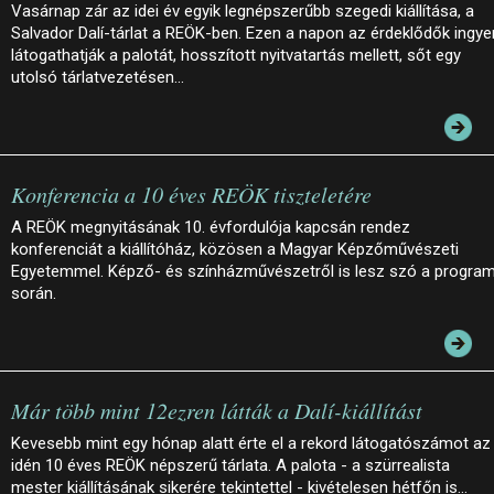
Vasárnap zár az idei év egyik legnépszerűbb szegedi kiállítása, a
Salvador Dalí-tárlat a REÖK-ben. Ezen a napon az érdeklődők ingye
látogathatják a palotát, hosszított nyitvatartás mellett, sőt egy
utolsó tárlatvezetésen…
Konferencia a 10 éves REÖK tiszteletére
A REÖK megnyitásának 10. évfordulója kapcsán rendez
konferenciát a kiállítóház, közösen a Magyar Képzőművészeti
Egyetemmel. Képző- és színházművészetről is lesz szó a progra
során.
Már több mint 12ezren látták a Dalí-kiállítást
Kevesebb mint egy hónap alatt érte el a rekord látogatószámot az
idén 10 éves REÖK népszerű tárlata. A palota - a szürrealista
mester kiállításának sikerére tekintettel - kivételesen hétfőn is…