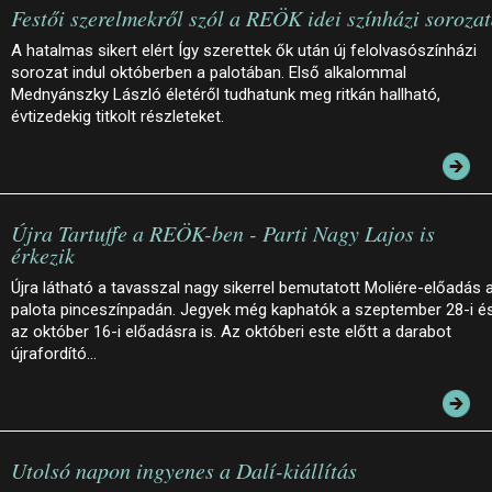
Festői szerelmekről szól a REÖK idei színházi soroza
A hatalmas sikert elért Így szerettek ők után új felolvasószínházi
sorozat indul októberben a palotában. Első alkalommal
Mednyánszky László életéről tudhatunk meg ritkán hallható,
évtizedekig titkolt részleteket.
Újra Tartuffe a REÖK-ben - Parti Nagy Lajos is
érkezik
Újra látható a tavasszal nagy sikerrel bemutatott Moliére-előadás 
palota pinceszínpadán. Jegyek még kaphatók a szeptember 28-i é
az október 16-i előadásra is. Az októberi este előtt a darabot
újrafordító…
Utolsó napon ingyenes a Dalí-kiállítás