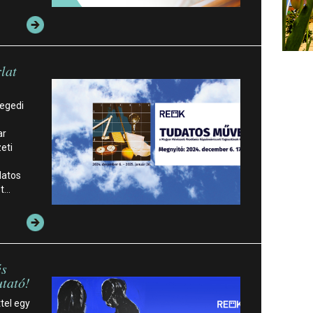
lat
zegedi
ar
eti
datos
et…
és
utató!
tel egy