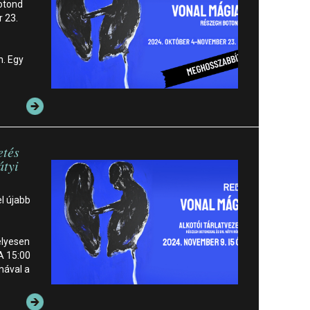
Botond
 23.
n. Egy
etés
átyi
el újabb
lyesen
 A 15:00
mával a