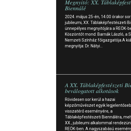
Megnyitó: XX. Táblaképfest
Biennálé
2024. május 25-én, 14.00 órakor sor
jubileumi, XX. Táblaképfestészeti B
ünnepélyes megnyitójára a REÖK-b
Köszöntőt mond: Barnák László, a 
Nemzeti Színház főigazgatója.A kiál
megnyitja: Dr. Nátyi…
A XX. Táblaképfestészeti B
beválogatott alkotások
Rövidesen sor kerül a hazai
képzőművészet egyik legjelentőse
visszatérő eseményére, a
Táblaképfestészeti Biennáléra, mel
XX., jubileumi alkalommal rendezü
REÖK-ben. A nagyszabású esemény