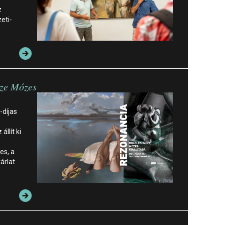
z
eti-
cze Mózes
-díjas
llít ki
es, a
árlat