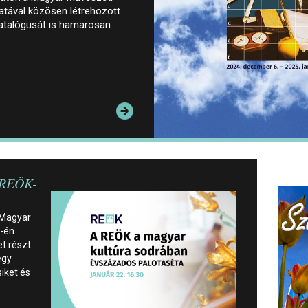
tával közösen létrehozott
 katalógusát is hamarosan
 REÖK-
 Magyar
2-én
t részt
egy
siket és