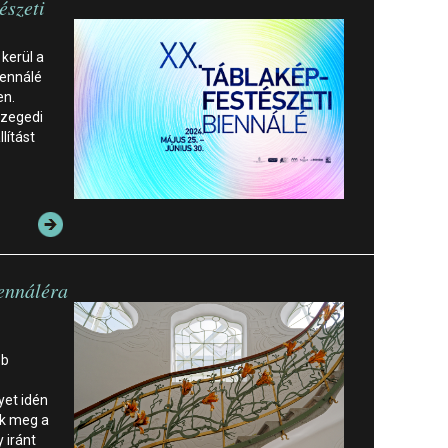
észeti
 kerül a
iennálé
en.
Szegedi
lítást
iennáléra
bb
yet idén
nk meg a
 iránt