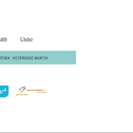
vább
Utolsó
TÉSEK
KÖZÉRDEKŰ ADATOK