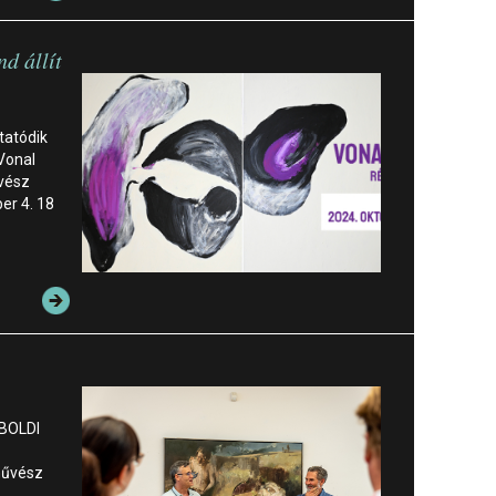
d állít
tatódik
 Vonal
űvész
er 4. 18
 BOLDI
őművész