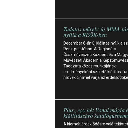
Tudatos művek: új MMA-tár
nyílik a REÖK-ben
December 6-án új kiállítás nyílik a s
Reök-palotában. A Regionális
Összművészeti Központ és a Magy
Művészeti Akadémia Képzőművész
Tagozata közös munkájának
eredményeként születő kiállítás Tu
művek címmel várja az érdeklődők
Plusz egy hét Vonal mágia 
kiállítászáró katalógusbem
A kiemelt érdeklődésre való tekintet