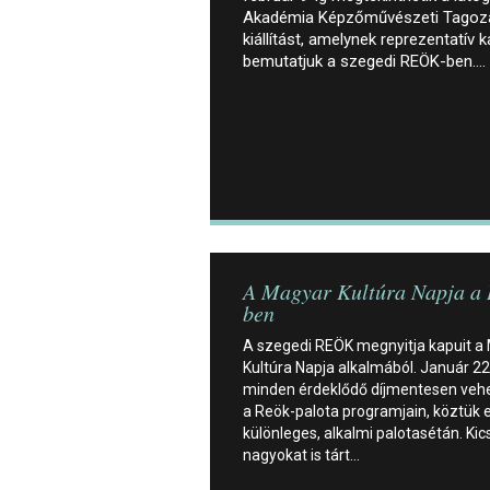
Akadémia Képzőművészeti Tagoza
kiállítást, amelynek reprezentatív
bemutatjuk a szegedi REÖK-ben.…
A Magyar Kultúra Napja a
ben
A szegedi REÖK megnyitja kapuit a
Kultúra Napja alkalmából. Január 2
minden érdeklődő díjmentesen vehe
a Reök-palota programjain, köztük 
különleges, alkalmi palotasétán. Kic
nagyokat is tárt…