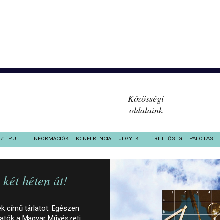
Közösségi
oldalaink
AZ ÉPÜLET
INFORMÁCIÓK
KONFERENCIA
JEGYEK
ELÉRHETŐSÉG
PALOTASÉT
két héten át!
 című tárlatot. Egészen
ogatók a Magyar Művészeti