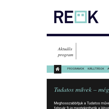
Aktuális
program
PROGRAMOK
KIÁLLÍTÁSOK
KÖZÉRDEKŰ ADATOK
Tudatos művek – még 
Meghosszabbítjuk a Tudatos művek
február 9-ig megtekinthetik a lát