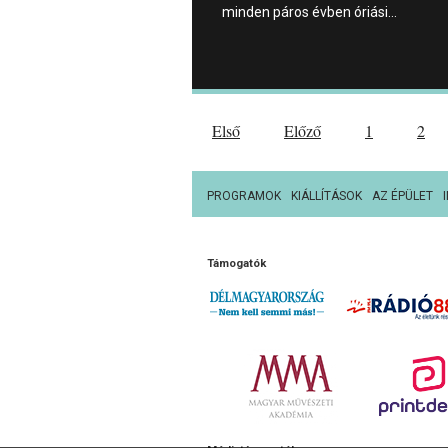
minden páros évben óriási…
Első
Előző
1
2
PROGRAMOK
KIÁLLÍTÁSOK
AZ ÉPÜLET
Támogatók