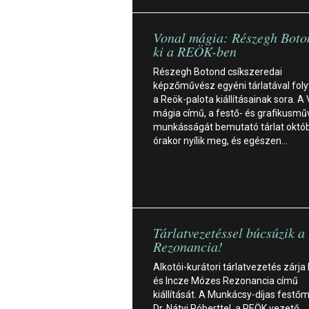
Vonal mágia: Részegh Boton
ki a REÖK-ben
Részegh Botond csíkszeredai
képzőművész egyéni tárlatával foly
a Reök-palota kiállításainak sora. A
mágia című, a festő- és grafikusm
munkásságát bemutató tárlat októb
órakor nyílik meg, és egészen…
Tárlatvezetéssel búcsúzik a
Rezonancia!
Alkotói-kurátori tárlatvezetés zárja
és Incze Mózes Rezonancia című
kiállítását. A Munkácsy-díjas fest
Dr. Nátyi Róberttel, a REÖK vezető