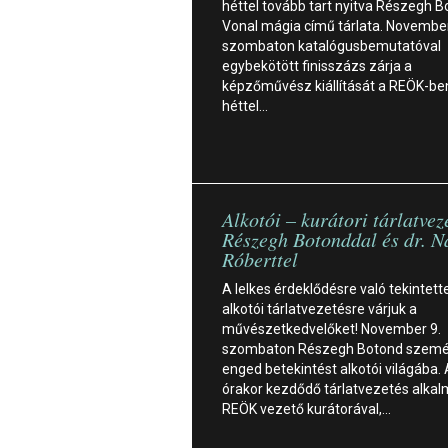
héttel tovább tart nyitva Részegh 
Vonal mágia című tárlata. November
szombaton katalógusbemutatóval
egybekötött finisszázs zárja a
képzőművész kiállítását a REÖK-be
héttel…
Alkotói – kurátori tárlatvez
Részegh Botonddal és dr. N
Róberttel
A lelkes érdeklődésre való tekintett
alkotói tárlatvezetésre várjuk a
művészetkedvelőket! November 9.
szombaton Részegh Botond szemé
enged betekintést alkotói világába.
órakor kezdődő tárlatvezetés alkal
REÖK vezető kurátorával,…