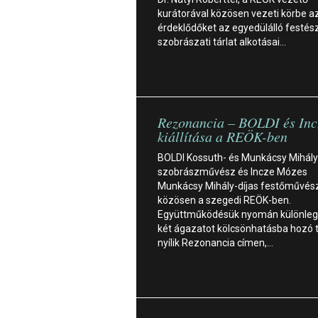
kurátorával közösen vezeti körbe a
érdeklődőket az egyedülálló festész
szobrászati tárlat alkotásai…
Rezonancia – BOLDI és In
kiállítása a REÖK-ben
BOLDI Kossuth- és Munkácsy Mihály
szobrászművész és Incze Mózes
Munkácsy Mihály-díjas festőművész á
közösen a szegedi REÖK-ben.
Együttműködésük nyomán különleg
két ágazatot kölcsönhatásba hozó t
nyílik Rezonancia címen,…