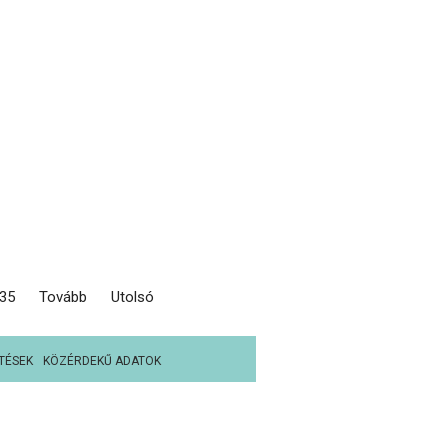
35
Tovább
Utolsó
TÉSEK
KÖZÉRDEKŰ ADATOK