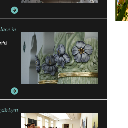
lace in
iful
sűrizett