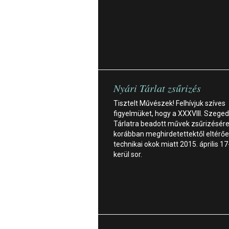
Nyári Tárlat zsűrizés
Tisztelt Művészek! Felhívjuk szíves
figyelmüket, hogy a XXXVIII. Szeged
Tárlatra beadott művek zsűrizésére
korábban meghirdetettektől eltérőe
technikai okok miatt 2015. április 1
kerül sor.