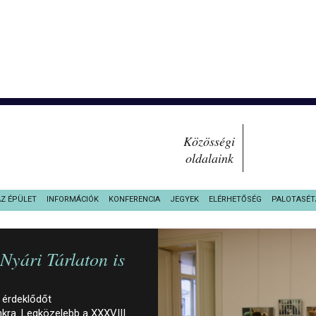
Közösségi
oldalaink
AZ ÉPÜLET
INFORMÁCIÓK
KONFERENCIA
JEGYEK
ELÉRHETŐSÉG
PALOTASÉT
yári Tárlaton is
 érdeklődőt
ra. Legközelebb a XXXVIII.