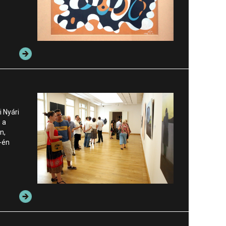
i Nyári
 a
n,
7-én