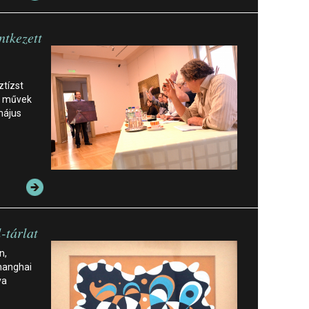
ntkezett
ztízst
t művek
 május
-tárlat
n,
Shanghai
va