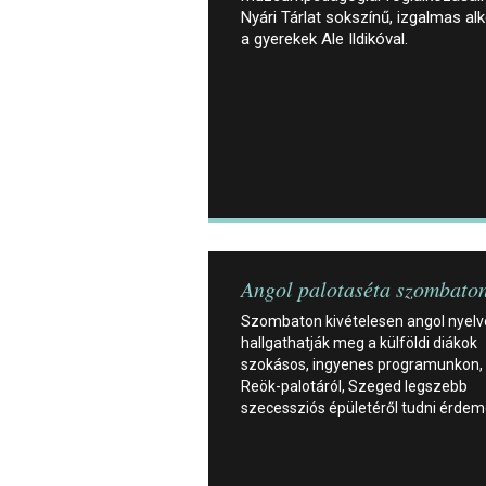
Nyári Tárlat sokszínű, izgalmas a
a gyerekek Ale Ildikóval.
Angol palotaséta szombato
Szombaton kivételesen angol nyel
hallgathatják meg a külföldi diákok
szokásos, ingyenes programunkon, 
Reök-palotáról, Szeged legszebb
szecessziós épületéről tudni érdem