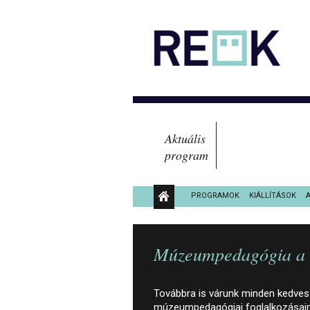
Aktuális
program
PROGRAMOK
KIÁLLÍTÁSOK
KÖZÉRDEKŰ ADATOK
Múzeumpedagógia a N
Továbbra is várunk minden kedves
múzeumpedagógiai foglalkozásaink