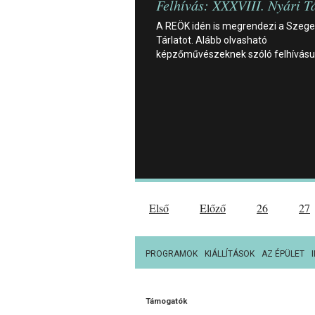
Felhívás: XXXVIII. Nyári T
A REÖK idén is megrendezi a Szeged
Tárlatot. Alább olvasható
képzőművészeknek szóló felhívásu
Első
Előző
26
27
PROGRAMOK
KIÁLLÍTÁSOK
AZ ÉPÜLET
Támogatók