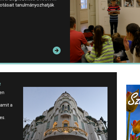
lkotásait tanulmányozhatják
n
ven
amit a
es.