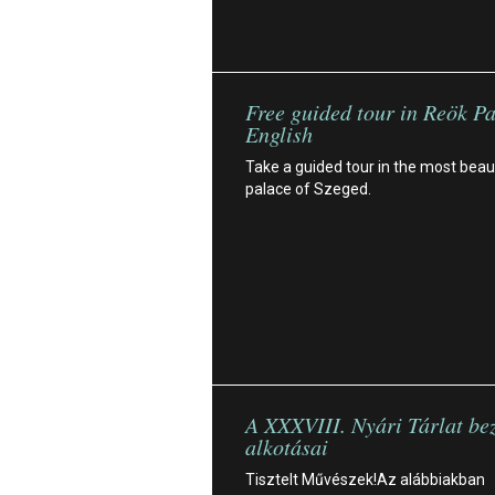
Free guided tour in Reök Pa
English
Take a guided tour in the most beaut
palace of Szeged.
A XXXVIII. Nyári Tárlat bez
alkotásai
Tisztelt Művészek!Az alábbiakban