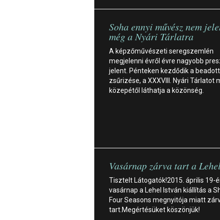
Soha ennyi művész nem jele
még a Nyári Tárlatra
A képzőművészeti seregszemlén
megjelenni évről évre nagyobb pres
jelent. Pénteken kezdődik a beadot
zsűrizése, a XXXVIII. Nyári Tárlatot
közepétől láthatja a közönség.
Vasárnap zárva tart a Lehel
Tisztelt Látogatók!2015. április 19-é
vasárnap a Lehel István kiállítás a 
Four Seasons megnyitója miatt zár
tart.Megértésüket köszönjük!