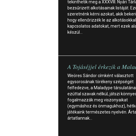
tekinthetik meg a XXXVIII. Nyári Tárl
bezsűrizett alkotásainak listáját. Ez
szeretnénk kérni azokat, akik bekerü
hogy ellenőrizzék le az alkotásokkal
kapcsolatos adatokat, mert ezek al
készül…
A Tojáséjjel érkezik a Mal
Weöres Sándor címként választott
egysorosának törékeny szépségét
felfedezve, a Maladype társulatának
ezúttal szavak nélkül, játszi könny
fogalmazzák meg viszonyaikat
(egymáshoz és önmagukhoz), hétk
játékaink természetes nyelvén. Árta
ártatlannak…