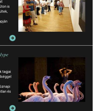
at
úton is
ltek,
apján
adype
 tagjai
edséggel
öznapi
tlan és