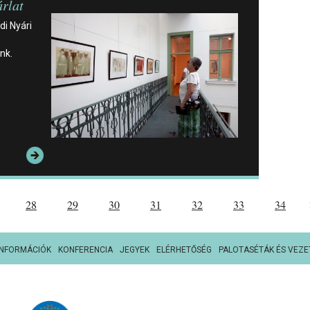
árlat
i Nyári
nk.
28
29
30
31
32
33
34
INFORMÁCIÓK
KONFERENCIA
JEGYEK
ELÉRHETŐSÉG
PALOTASÉTÁK ÉS VEZE