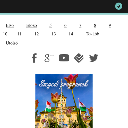
Első
Előző
5
6
7
8
9
11
12
13
14
Tovább
10
Utolsó