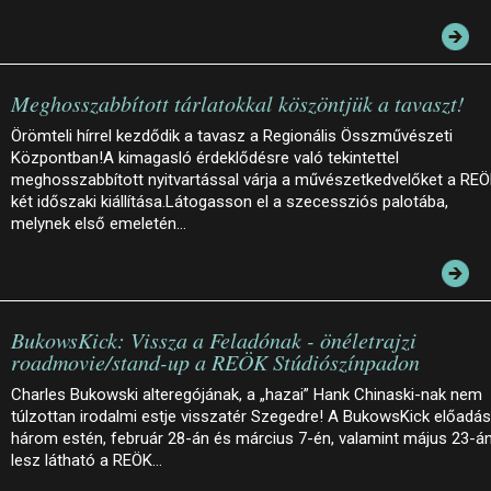
Meghosszabbított tárlatokkal köszöntjük a tavaszt!
Örömteli hírrel kezdődik a tavasz a Regionális Összművészeti
Központban!A kimagasló érdeklődésre való tekintettel
meghosszabbított nyitvartással várja a művészetkedvelőket a RE
két időszaki kiállítása.Látogasson el a szecessziós palotába,
melynek első emeletén…
BukowsKick: Vissza a Feladónak - önéletrajzi
roadmovie/stand-up a REÖK Stúdiószínpadon
Charles Bukowski alteregójának, a „hazai” Hank Chinaski-nak nem
túlzottan irodalmi estje visszatér Szegedre! A BukowsKick előadá
három estén, február 28-án és március 7-én, valamint május 23-á
lesz látható a REÖK…