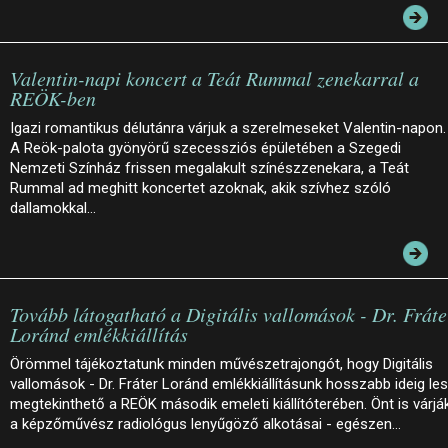
Valentin-napi koncert a Teát Rummal zenekarral a
REÖK-ben
Igazi romantikus délutánra várjuk a szerelmeseket Valentin-napon.
A Reök-palota gyönyörű szecessziós épületében a Szegedi
Nemzeti Színház frissen megalakult színészzenekara, a Teát
Rummal ad meghitt koncertet azoknak, akik szívhez szóló
dallamokkal…
Tovább látogatható a Digitális vallomások - Dr. Fráte
Loránd emlékkiállítás
Örömmel tájékoztatunk minden művészetrajongót, hogy Digitális
vallomások - Dr. Fráter Loránd emlékkiállításunk hosszabb ideig le
megtekinthető a REÖK második emeleti kiállítóterében. Önt is várjá
a képzőművész radiológus lenyűgöző alkotásai - egészen…