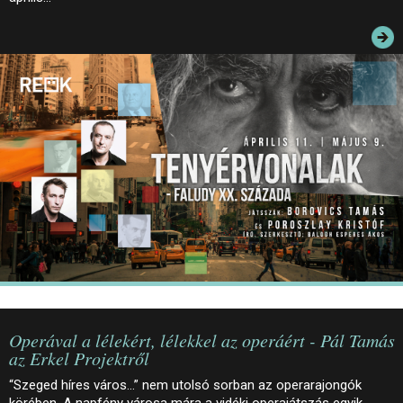
JEGYEK
ELÉRHETŐSÉG
PALOTASÉTÁK ÉS VEZETÉSEK
KÖZÉRDEKŰ ADATOK
Operával a lélekért, lélekkel az operáért - Pál Tamás
az Erkel Projektről
“Szeged híres város…” nem utolsó sorban az operarajongók
körében. A napfény városa mára a vidéki operajátszás egyik