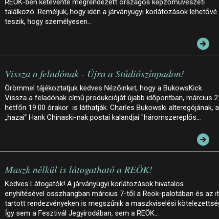
REÖK-ben kétévente megrendezett országos képzőművészeti
találkozó. Reméljük, hogy idén a járványügyi korlátozások lehetővé
teszik, hogy személyesen…
Vissza a feladónak - Újra a Stúdiószínpadon!
Örömmel tájékoztatjuk kedves Nézőinket, hogy a BukowsKick
Vissza a feladónak című produkcióját újabb időpontban, március 2
hétfőn 19.00 órakor is láthatják. Charles Bukowski alteregójának, a
„hazai” Hank Chinaski-nak postai kalandjai "háromszereplős…
Maszk nélkül is látogatható a REÖK!
Kedves Látogatók! A járványügyi korlátozások hivatalos
enyhítésével összhangban március 7-től a Reök-palotában és az it
tartott rendezvényeken is megszűnik a maszkviselési kötelezettsé
Így sem a Fesztivál Jegyirodában, sem a REÖK…