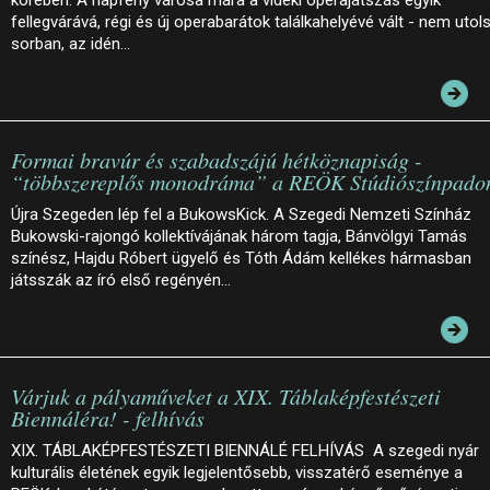
fellegvárává, régi és új operabarátok találkahelyévé vált - nem utol
sorban, az idén…
Formai bravúr és szabadszájú hétköznapiság -
“többszereplős monodráma” a REÖK Stúdiószínpado
Újra Szegeden lép fel a BukowsKick. A Szegedi Nemzeti Színház
Bukowski-rajongó kollektívájának három tagja, Bánvölgyi Tamás
színész, Hajdu Róbert ügyelő és Tóth Ádám kellékes hármasban
játsszák az író első regényén…
Várjuk a pályaműveket a XIX. Táblaképfestészeti
Biennáléra! - felhívás
XIX. TÁBLAKÉPFESTÉSZETI BIENNÁLÉ FELHÍVÁS A szegedi nyár
kulturális életének egyik legjelentősebb, visszatérő eseménye a