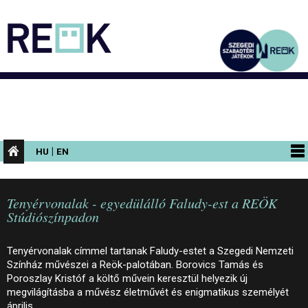
|
HU
EN
PROGRAMOK
Tenyérvonalak - egyedülálló Faludy-est a REÖK
KIÁLLÍTÁSOK
Stúdiószínpadon
AZ ÉPÜLET
Tenyérvonalak címmel tartanak Faludy-estet a Szegedi Nemzeti
INFORMÁCIÓK
Színház művészei a Reök-palotában. Borovics Tamás és
Poroszlay Kristóf a költő művein keresztül helyezik új
KONFERENCIA
megvilágításba a művész életművét és enigmatikus személyét
április…