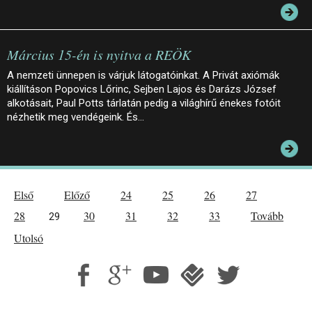
Március 15-én is nyitva a REÖK
A nemzeti ünnepen is várjuk látogatóinkat. A Privát axiómák
kiállításon Popovics Lőrinc, Sejben Lajos és Darázs József
alkotásait, Paul Potts tárlatán pedig a világhírű énekes fotóit
nézhetik meg vendégeink. És…
Első
Előző
24
25
26
27
28
30
31
32
33
Tovább
29
Utolsó