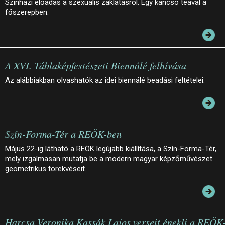
Színházi előadás a szexuális zaklatásról. Egy kancsó teával a
főszerepben.
A XVI. Táblaképfestészeti Biennálé felhívása
Az alábbiakban olvashatók az idei biennálé beadási feltételei.
Szín-Forma-Tér a REÖK-ben
Május 22-ig látható a REÖK legújabb kiállítása, a Szín-Forma-Tér,
mely izgalmasan mutatja be a modern magyar képzőművészet
geometrikus törekvéseit.
Harcsa Veronika Kassák Lajos verseit énekli a REÖK