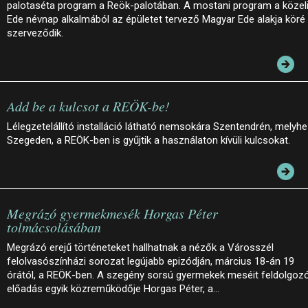
palotaséta program a Reök-palotában. A mostani program a közel
Ede névnap alkalmából az épületet tervező Magyar Ede alakja köré
szerveződik.
Add be a kulcsot a REÖK-be!
Lélegzetelállító installáció látható nemsokára Szentendrén, melyh
Szegeden, a REÖK-ben is gyűjtik a használaton kívüli kulcsokat.
Megrázó gyermekmesék Horgas Péter
tolmácsolásában
Megrázó erejű történeteket hallhatnak a nézők a Városszél
felolvasószínházi sorozat legújabb epizódján, március 18-án 19
órától, a REÖK-ben. A szegény sorsú gyermekek meséit feldolgoz
előadás egyik közreműködője Horgas Péter, a…