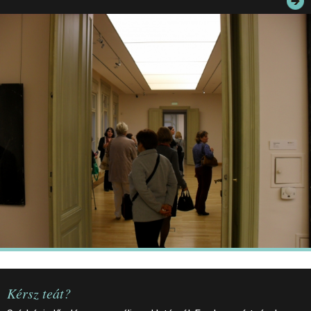
JEGYEK
ELÉRHETŐSÉG
PALOTASÉTÁK ÉS VEZETÉSEK
KÖZÉRDEKŰ ADATOK
Kérsz teát?