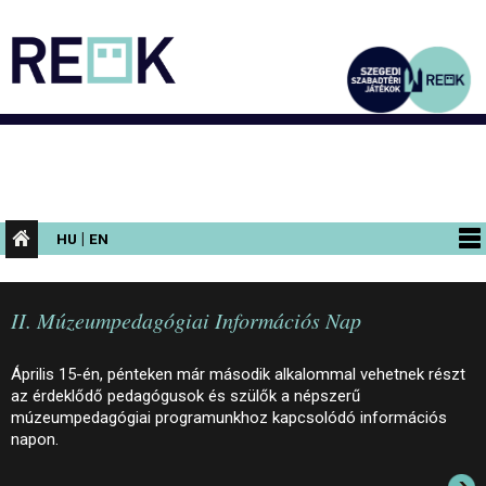
|
HU
EN
PROGRAMOK
II. Múzeumpedagógiai Információs Nap
KIÁLLÍTÁSOK
AZ ÉPÜLET
Április 15-én, pénteken már második alkalommal vehetnek részt
az érdeklődő pedagógusok és szülők a népszerű
INFORMÁCIÓK
múzeumpedagógiai programunkhoz kapcsolódó információs
napon.
KONFERENCIA