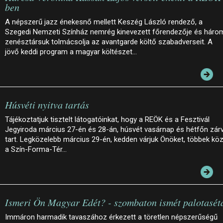
ben
A népszerű jazz énekesnő mellett Keszég László rendező, a
Szegedi Nemzeti Színház nemrég kinevezett főrendezője és háro
zenésztársuk tolmácsolja az avantgarde költő szabadverseit. A
jövő keddi program a magyar költészet…
Húsvéti nyitva tartás
Tájékoztatjuk tisztelt látogatóinkat, hogy a REÖK és a Fesztivál
Jegyiroda március 27-én és 28-án, húsvét vasárnap és hétfőn zár
tart. Legközelebb március 29-én, kedden várjuk Önöket, többek köz
a Szín-Forma-Tér…
Ismeri Ön Magyar Edét? - szombaton ismét palotasét
Immáron harmadik tavaszához érkezett a töretlen népszerűségű