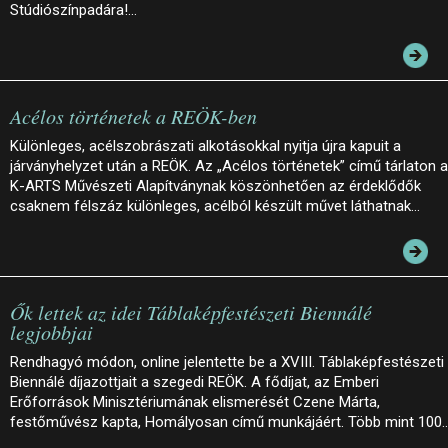
Stúdiószínpadára!…
Acélos történetek a REÖK-ben
Különleges, acélszobrászati alkotásokkal nyitja újra kapuit a
járványhelyzet után a REÖK. Az „Acélos történetek” című tárlaton a
K-ARTS Művészeti Alapítványnak köszönhetően az érdeklődők
csaknem félszáz különleges, acélból készült művet láthatnak…
Ők lettek az idei Táblaképfestészeti Biennálé
legjobbjai
Rendhagyó módon, online jelentette be a XVIII. Táblaképfestészeti
Biennálé díjazottjait a szegedi REÖK. A fődíjat, az Emberi
Erőforrások Minisztériumának elismerését Czene Márta,
festőművész kapta, Homályosan című munkájáért. Több mint 100