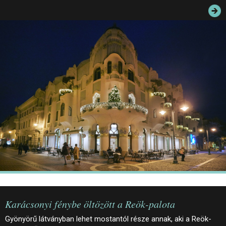
JEGYEK
ELÉRHETŐSÉG
PALOTASÉTÁK ÉS VEZETÉSEK
KÖZÉRDEKŰ ADATOK
Karácsonyi fénybe öltözött a Reök-palota
Gyönyörű látványban lehet mostantól része annak, aki a Reök-