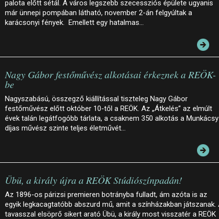
palota előtt sétál. A város legszebb szecessziós épülete ugyanis
már ünnepi pompában látható, november 2-án felgyúltak a
karácsonyi fények. Emellett egy hatalmas…
Nagy Gábor festőművész alkotásai érkeznek a REÖK-
be
Nagyszabású, összegző kiállítással tiszteleg Nagy Gábor
festőművész előtt október 10-től a REÖK. Az „Átkelés” az elmúlt
évek talán legátfogóbb tárlata, a csaknem 350 alkotás a Munkácsy
díjas művész szinte teljes életművét…
Übü, a király újra a REÖK Stúdiószínpadán!
Az 1896-os párizsi premieren botrányba fulladt, ám azóta is az
egyik legkacagtatóbb abszurd mű, amit a színházakban játszanak.
tavasszal elsöprő sikert arató Übü, a király most visszatér a REÖK