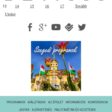
14
15
16
17
Tovább
13
Utolsó
PROGRAMOK
KIÁLLÍTÁSOK
AZ ÉPÜLET
INFORMÁCIÓK
KONFERENCIA
JEGYEK
ELÉRHETŐSÉG
PALOTASÉTÁK ÉS VEZETÉSEK