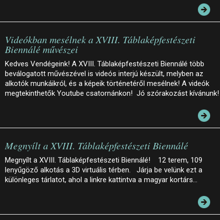
Videókban mesélnek a XVIII. Táblaképfestészeti
Biennálé művészei
Kedves Vendégeink! A XVIII. Táblaképfestészeti Biennálé több
beválogatott művészével is videós interjú készült, melyben az
alkotók munkáikról, és a képeik történetéről mesélnek! A videók
megtekinthetők Youtube csatornánkon! Jó szórakozást kívánunk!
Megnyílt a XVIII. Táblaképfestészeti Biennálé
Megnyílt a XVIII. Táblaképfestészeti Biennálé! 12 terem, 109
lenyűgöző alkotás a 3D virtuális térben. Járja be velünk ezt a
különleges tárlatot, ahol a linkre kattintva a magyar kortárs…