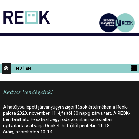
|
HU
EN
PROGRAMOK
Kedves Vendégeink!
KIÁLLÍTÁSOK
AZ ÉPÜLET
A hatályba lépett járványügyi szigorítások értelmében a Reök-
palota 2020. november 11. éjféltől 30 napig zárva tart. A REÖK-
INFORMÁCIÓK
ben található Fesztivál Jegyiroda azonban változatlan
nyitvatartással várja Önöket, hétfőtől péntekig 11-18
KONFERENCIA
óráig, szombaton 10-14…