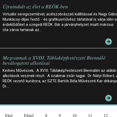
Újraindult az élet a REÖK-ben
Virtuális seregszemlével, acélszobrászati kiállítással és Nagy Gábo
Munkácsy-díjas festő - és grafikusművész tárlatával is várja idén 
érdeklődőket a szegedi REÖK. Bár a járványhelyzet miatt március
óta zárva tartanak az…
Megvannak a XVIII. Táblaképfestészeti Biennálé
beválogatott alkotásai
Kedves Művészek, A XVIII. Táblaképfestészeti Biennálén az alábbi
alkotások vesznek részt. A szakmai zsűri tagjai: Dr. Nátyi Róbert, 
REÖK vezető kurátora, az SZTE Bartók Béla Művészeti Kar dékánja
Dr.…
Első
Előző
8
9
10
11
12