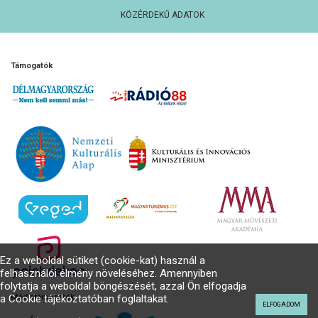
KÖZÉRDEKŰ ADATOK
Támogatók
Ez a weboldal sütiket (cookie-kat) használ a
felhasználói élmény növeléséhez. Amennyiben
folytatja a weboldal böngészését, azzal Ön elfogadja
a Cookie tájékoztatóban foglaltakat.
Médiatámogatók
ELFOGADOM