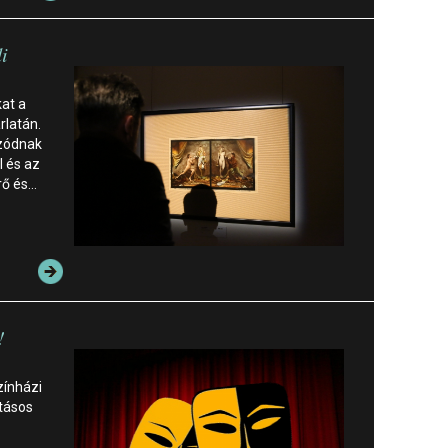
i
kat a
rlatán.
bzódnak
l és az
rő és…
!
zínházi
atásos