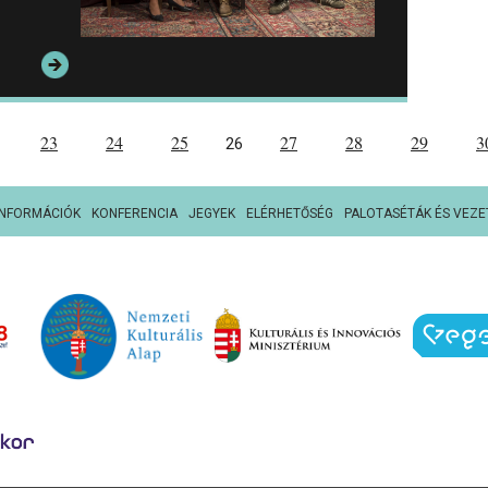
23
24
25
27
28
29
3
26
INFORMÁCIÓK
KONFERENCIA
JEGYEK
ELÉRHETŐSÉG
PALOTASÉTÁK ÉS VEZE