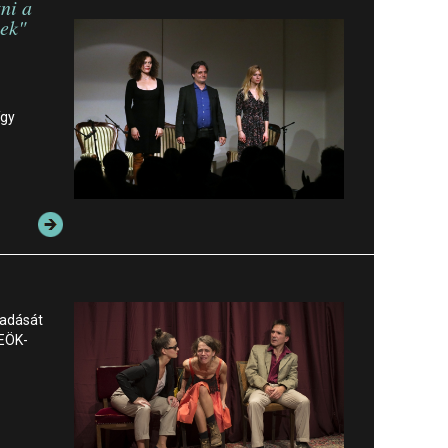
tni a
ek"
így
őadását
REÖK-