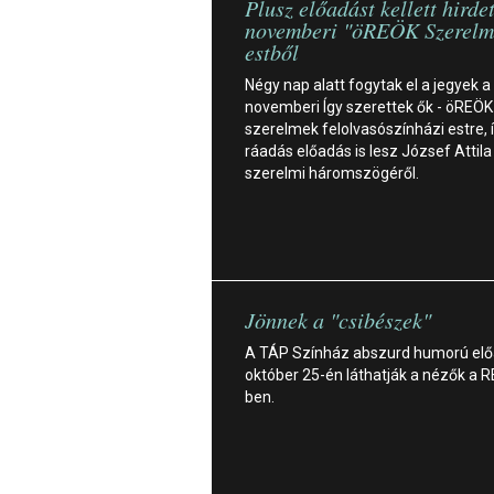
Plusz előadást kellett hirde
novemberi "öREÖK Szerelm
estből
Négy nap alatt fogytak el a jegyek a
novemberi Így szerettek ők - öREÖK
szerelmek felolvasószínházi estre, 
ráadás előadás is lesz József Attila
szerelmi háromszögéről.
Jönnek a "csibészek"
A TÁP Színház abszurd humorú el
október 25-én láthatják a nézők a 
ben.