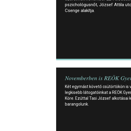
pszichológusnőt, József Attila uto
Csenge alakítja.
Novemberben is REÖK Gye
Két egymást követő csütörtökön is v
legkisebb látogatóinkat a REÖK Gye
Köre. Ezúttal Tasi József alkotásai 
barangolunk.