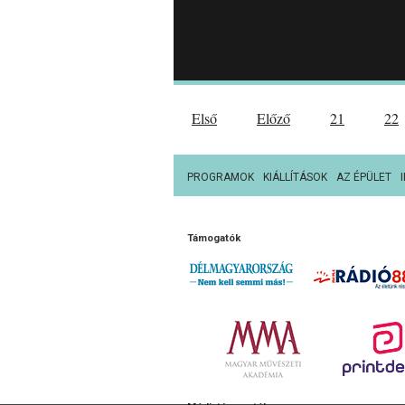
Első
Előző
21
22
PROGRAMOK
KIÁLLÍTÁSOK
AZ ÉPÜLET
Támogatók