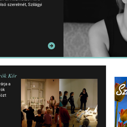
lsó szerelmét, Szilágyi
rök Kör
árja a
rök
közt