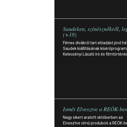
Saudeken, színésznőkről, l
(+18)
Filmes dívákról tart előadást jövő h
Saudek kiállításának kísérőprogram
Kelecsényi László író és filmtörténé
Ismét Elvesztve a REÖK-be
Nagy sikert aratott októberben az
Elvesztve című produkció a REÖK-b