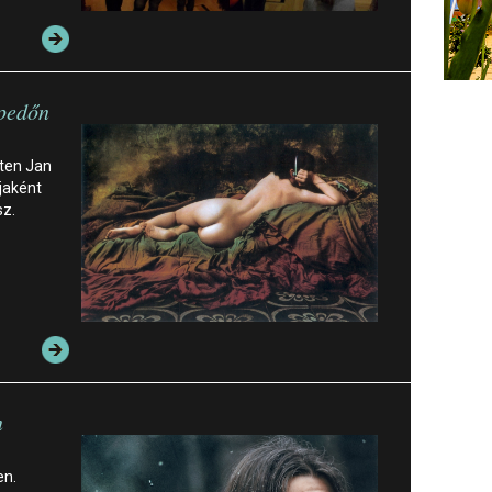
epedőn
éten Jan
jaként
sz.
n
en.