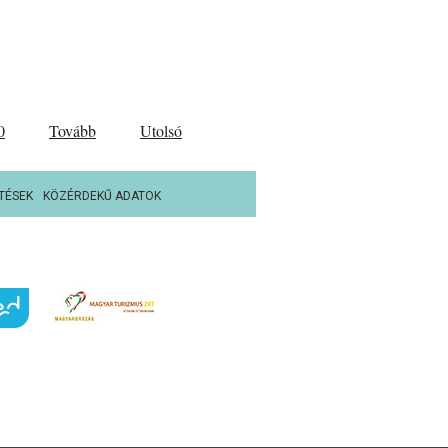
0
Tovább
Utolsó
TÉSEK
KÖZÉRDEKŰ ADATOK