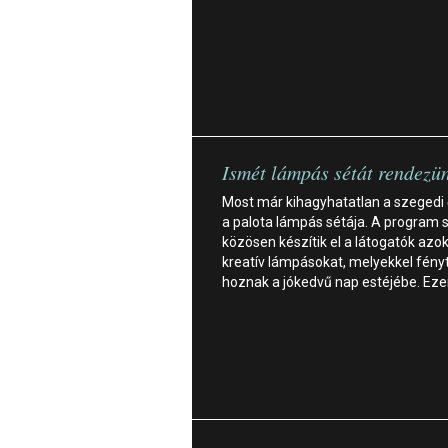
Ismét lámpás sétát rendezü
Most már kihagyhatatlan a szegedi
a palota lámpás sétája. A program 
közösen készítik el a látogatók azok
kreatív lámpásokat, melyekkel fény
hoznak a jókedvű nap estéjébe. Ez