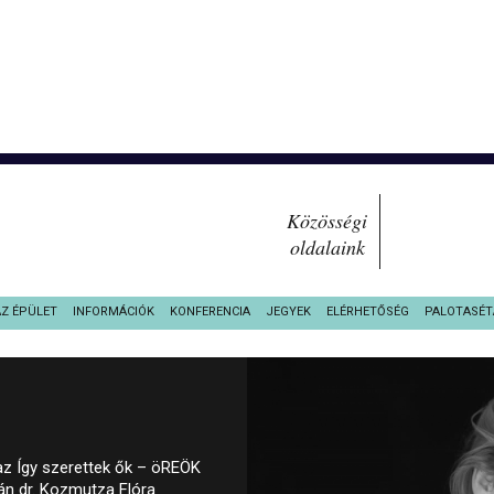
Közösségi
oldalaink
AZ ÉPÜLET
INFORMÁCIÓK
KONFERENCIA
JEGYEK
ELÉRHETŐSÉG
PALOTASÉT
 az Így szerettek ők – öREÖK
n dr. Kozmutza Flóra