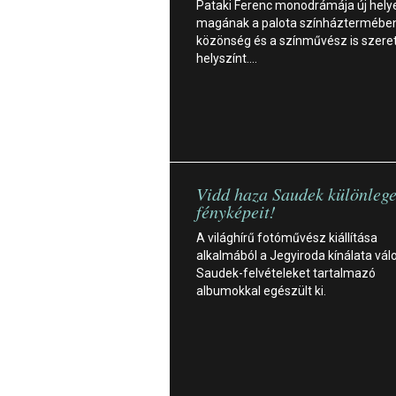
Pataki Ferenc monodrámája új helyet
magának a palota színháztermében
közönség és a színművész is szeret
helyszínt.…
Vidd haza Saudek különleg
fényképeit!
A világhírű fotóművész kiállítása
alkalmából a Jegyiroda kínálata vál
Saudek-felvételeket tartalmazó
albumokkal egészült ki.