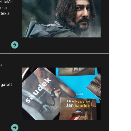
 talált
 - a
ték a
es
ogatott