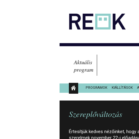
Aktuális
program
PROGRAMOK
KIÁLLÍTÁSOK
KÖZÉRDEKŰ ADATOK
Szereplőváltozás
Értesítjük kedves nézőinket, hogy
szerelmek november 22-i előadásá