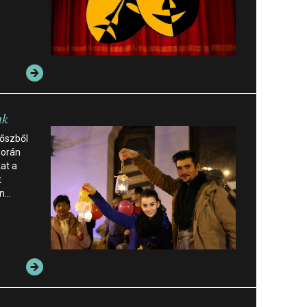
nk
 őszből
során
at a
t
en…