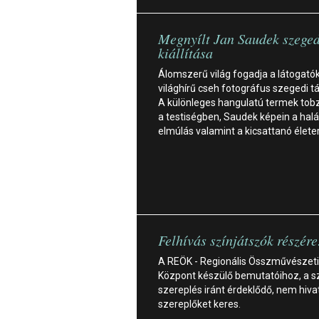
Megnyílt Jan Saudek szeged
kiállítása
Álomszerű világ fogadja a látogató
világhírű cseh fotográfus szegedi tá
A különleges hangulatú termek to
a testiségben, Saudek képein a halá
elmúlás valamint a kicsattanó élete
Felhívás színjátszók részére
A REÖK - Regionális Összművészeti
Központ készülő bemutatóihoz, a s
szereplés iránt érdeklődő, nem hiv
szereplőket keres.