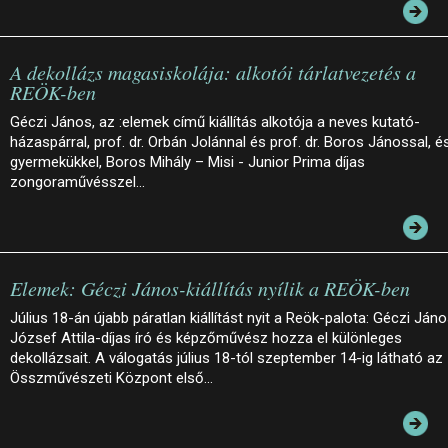
A dekollázs magasiskolája: alkotói tárlatvezetés a
REÖK-ben
Géczi János, az :elemek című kiállítás alkotója a neves kutató-
házaspárral, prof. dr. Orbán Jolánnal és prof. dr. Boros Jánossal, é
gyermekükkel, Boros Mihály – Misi - Junior Prima díjas
zongoraművésszel…
Elemek: Géczi János-kiállítás nyílik a REÖK-ben
Július 18-án újabb páratlan kiállítást nyit a Reök-palota: Géczi Ján
József Attila-díjas író és képzőművész hozza el különleges
dekollázsait. A válogatás július 18-tól szeptember 14-ig látható az
Összművészeti Központ első…