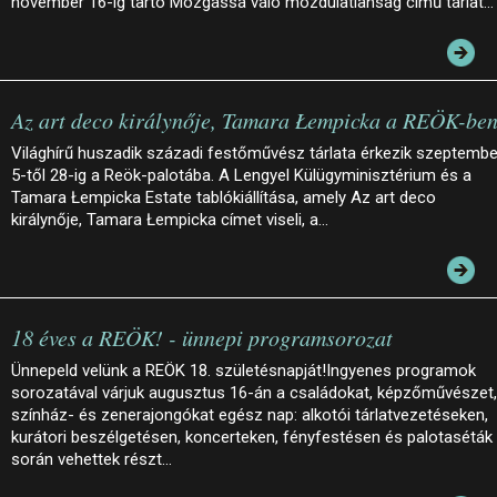
november 16-ig tartó Mozgássá váló mozdulatlanság című tárlat…
Az art deco királynője, Tamara Łempicka a REÖK-be
Világhírű huszadik századi festőművész tárlata érkezik szeptembe
5-től 28-ig a Reök-palotába. A Lengyel Külügyminisztérium és a
Tamara Łempicka Estate tablókiállítása, amely Az art deco
királynője, Tamara Łempicka címet viseli, a…
18 éves a REÖK! - ünnepi programsorozat
Ünnepeld velünk a REÖK 18. születésnapját!Ingyenes programok
sorozatával várjuk augusztus 16-án a családokat, képzőművészet,
színház- és zenerajongókat egész nap: alkotói tárlatvezetéseken,
kurátori beszélgetésen, koncerteken, fényfestésen és palotaséták
során vehettek részt…