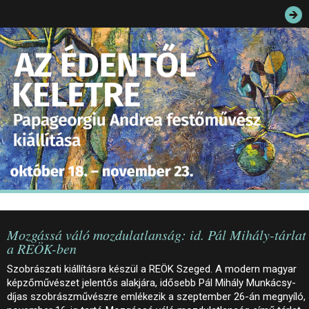
JEGYEK
ELÉRHETŐSÉG
PALOTASÉTÁK ÉS VEZETÉSEK
KÖZÉRDEKŰ ADATOK
Mozgássá váló mozdulatlanság: id. Pál Mihály-tárlat
a REÖK-ben
Szobrászati kiállításra készül a REÖK Szeged. A modern magyar
képzőművészet jelentős alakjára, idősebb Pál Mihály Munkácsy-
díjas szobrászművészre emlékezik a szeptember 26-án megnyíló,