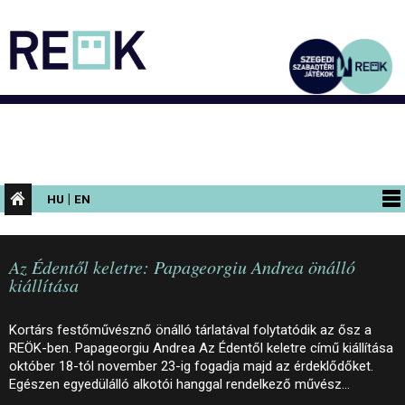
|
HU
EN
PROGRAMOK
Az Édentől keletre: Papageorgiu Andrea önálló
KIÁLLÍTÁSOK
kiállítása
AZ ÉPÜLET
Kortárs festőművésznő önálló tárlatával folytatódik az ősz a
INFORMÁCIÓK
REÖK-ben. Papageorgiu Andrea Az Édentől keletre című kiállítása
október 18-tól november 23-ig fogadja majd az érdeklődőket.
KONFERENCIA
Egészen egyedülálló alkotói hanggal rendelkező művész…