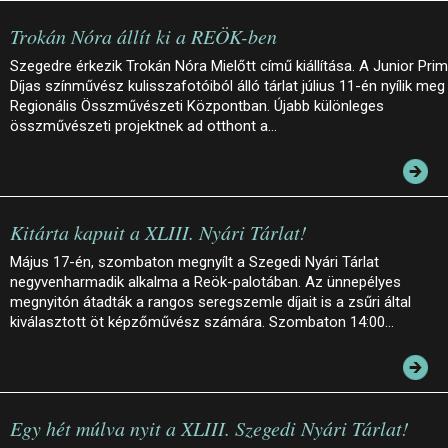
Trokán Nóra állít ki a REÖK-ben
Szegedre érkezik Trokán Nóra Mielőtt című kiállítása. A Junior Pri
Díjas színművész kulisszafotóiból álló tárlat július 11-én nyílik meg
Regionális Összművészeti Központban. Újabb különleges
összművészeti projektnek ad otthont a…
Kitárta kapuit a XLIII. Nyári Tárlat!
Május 17-én, szombaton megnyílt a Szegedi Nyári Tárlat
negyvenharmadik alkalma a Reök-palotában. Az ünnepélyes
megnyitón átadták a rangos seregszemle díjait is a zsűri által
kiválasztott öt képzőművész számára. Szombaton 14:00…
Egy hét múlva nyit a XLIII. Szegedi Nyári Tárlat!