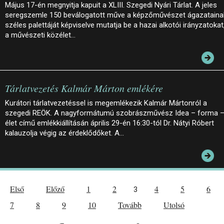
Május 17-én megnyitja kapuit a XLIII. Szegedi Nyári Tárlat. A jeles
seregszemle 150 beválogatott műve a képzőművészet ágazataina
széles palettáját képviselve mutatja be a hazai alkotói irányzatokat
a művészeti közélet…
Tárlatvezetés Kalmár Márton emlékére
Kurátori tárlatvezetéssel is megemlékezik Kalmár Mártonról a
szegedi REÖK. A nagyformátumú szobrászművész Idea – forma 
élet című emlékkiállításán április 29-én 16:30-tól Dr. Nátyi Róbert
kalauzolja végig az érdeklődőket. A…
Első
Előző
1
2
4
5
6
3
7
8
9
10
Tovább
Utolsó