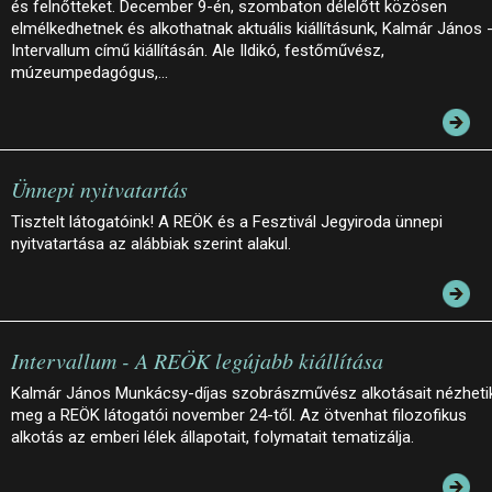
és felnőtteket. December 9-én, szombaton délelőtt közösen
elmélkedhetnek és alkothatnak aktuális kiállításunk, Kalmár János 
Intervallum című kiállításán. Ale Ildikó, festőművész,
múzeumpedagógus,…
Ünnepi nyitvatartás
Tisztelt látogatóink! A REÖK és a Fesztivál Jegyiroda ünnepi
nyitvatartása az alábbiak szerint alakul.
Intervallum - A REÖK legújabb kiállítása
Kalmár János Munkácsy-díjas szobrászművész alkotásait nézheti
meg a REÖK látogatói november 24-től. Az ötvenhat filozofikus
alkotás az emberi lélek állapotait, folymatait tematizálja.