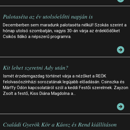
Palotaséta az év utolsóelőtti napján is
Decemberben sem maradunk palotaséta nélkül! Szokás szerint a
hónap utolsó szombatján, vagyis 30-án várja az érdeklődőket
Csikós Ildikó a népszerű programra.
Kit lehet szeretni Ady után?
Ismét érzelemgazdag történet várja a nézőket a REÖK
felolvasószínházi sorozatának legújabb előadásán. Csinszka és
Márffy Ödön kapcsolatáról szól a keddi Festői szerelmek. Zayzon
Zsolt a festő, Kiss Diána Magdolna a…
Családi Gyerök Kör a Káosz és Rend kiállításon