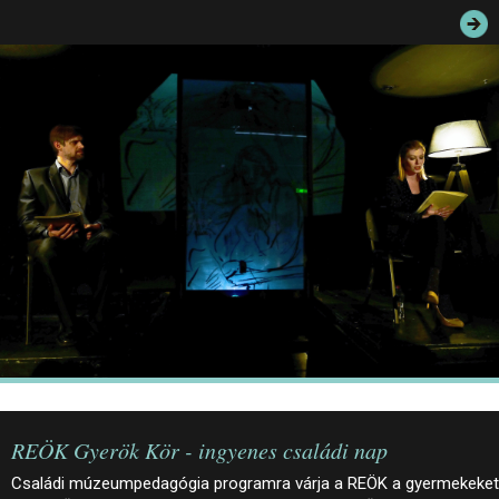
JEGYEK
ELÉRHETŐSÉG
PALOTASÉTÁK ÉS VEZETÉSEK
KÖZÉRDEKŰ ADATOK
REÖK Gyerök Kör - ingyenes családi nap
Családi múzeumpedagógia programra várja a REÖK a gyermekeket