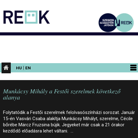
|
HU
EN
PROGRAMOK
Munkácsy Mihály a Festői szerelmek következő
KIÁLLÍTÁSOK
alanya
AZ ÉPÜLET
Folytatódik a Festői szerelmek felolvasószínházi sorozat. Január
INFORMÁCIÓK
15-én Vasvári Csaba alakítja Munkácsy Mihályt, szerelme, Cécile
bőrébe Märcz Fruzsina bújik. Jegyeket már csak a 21 órakor
KONFERENCIA
kezdődő előadásra lehet váltani. …