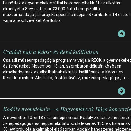
Felnőttek és gyermekek ezúttal közösen élhetik át az alkotás
élményét a 8 év alatt már 23.000 fiatalt megszólító
múzeumpedagógiai projekt speciális napján. Szombaton 14 órától
várja a résztvevőket Ale Ildikó…
Családi nap a Káosz és Rend kiállításon
Családi múzeumpedagógia programra várja a REÖK a gyermekeket
és felnőtteket. November 18-án, szombaton délután közösen
elmélkedhetnek és alkothatnak aktuális kiállításunk, a Káosz és
Rend termeiben. Ale Ildikó, festőművész, múzeumpedagógus, a…
Kodály nyomdokain – a Hagyományok Háza koncertj
A november 10-ei 18 órai ünnepi műsor Kodály Zoltán zeneszerző
zenepedagógus és népzenekutató születésének 135. és halálának
50. évfordulója alkalmából elsősorban Kodály hangszeres népzene