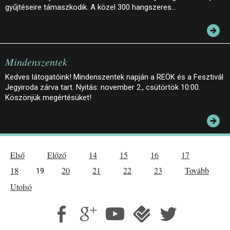
gyűjtéseire támaszkodik. A közel 300 hangszeres…
Mindenszentek
Kedves látogatóink! Mindenszentek napján a REÖK és a Fesztivál
Jegyiroda zárva tart. Nyitás: november 2., csütörtök 10:00.
Köszönjük megértésüket!
Első
Előző
14
15
16
17
18
20
21
22
23
Tovább
19
Utolsó