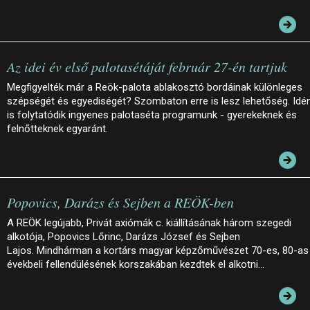
Az idei év első palotasétáját február 27-én tartjuk
Megfigyelték már a Reök-palota ablakosztó bordáinak különleges
szépségét és egyediségét? Szombaton erre is lesz lehetőség. Idé
is folytatódik ingyenes palotaséta programunk - gyerekeknek és
felnőtteknek egyaránt.
Popovics, Darázs és Sejben a REÖK-ben
A REÖK legújabb, Privát axiómák c. kiállításának három szegedi
alkotója, Popovics Lőrinc, Darázs József és Sejben
Lajos. Mindhárman a kortárs magyar képzőművészet 70-es, 80-as
évekbeli fellendülésének korszakában kezdtek el alkotni…