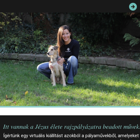
JEGYEK
ELÉRHETŐSÉG
PALOTASÉTÁK ÉS VEZETÉSEK
KÖZÉRDEKŰ ADATOK
Itt vannak a Jézus élete rajzpályázatra beadott művek
Ígértünk egy virtuális kiállítást azokból a pályaművekből, amelyeket