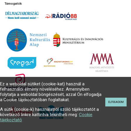
Támogatók
Ez a weboldal sütiket (cookie-kat) használ a
felhasználói élmény növeléséhez. Amennyiben
folytatja a weboldal böngészését, azzal Ön elfogadja
a Cookie tájékoztatóban foglaltakat.
Médiatámogatók
ELFOGADOM
A sütik (cookie-k) használatról szóló tájékoztatót a
következő linkre kattintva tekintheti meg:
Cookie
tájékoztató