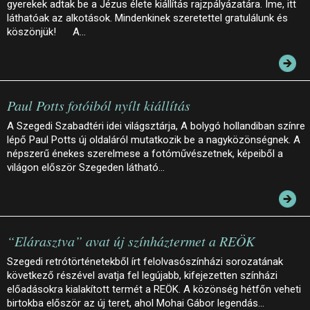
gyerekek adtak be a Jézus élete kiállítás rajzpályázatára. Íme, itt
láthatóak az alkotások. Mindenkinek szeretettel gratulálunk és
köszönjük! A…
Paul Potts fotóiból nyílt kiállítás
A Szegedi Szabadtéri idei világsztárja, A bolygó hollandiban színre
lépő Paul Potts új oldaláról mutatkozik be a nagyközönségnek. A
népszerű énekes szerelmese a fotóművészetnek, képeiből a
világon először Szegeden látható…
“Elárasztva” avat új színháztermet a REÖK
Szegedi retrótörténetekből írt felolvasószínházi sorozatának
következő részével avatja fel legújabb, kifejezetten színházi
előadásokra kialakított termét a REÖK. A közönség hétfőn veheti
birtokba először az új teret, ahol Mohai Gábor legendás…