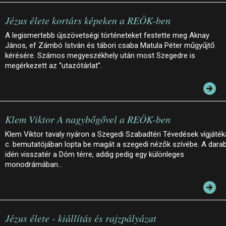
Jézus élete kortárs képeken a REÖK-ben
A legismertebb újszövetségi történeteket festette meg Aknay
János, ef Zámbó István és tábori csaba Matula Péter műgyűjtő
kérésére. Számos megyeszékhely után most Szegedre is
megérkezett az “utazótárlat”.
Klem Viktor A nagybőgővel a REÖK-ben
Klem Viktor tavaly nyáron a Szegedi Szabadtéri Tévedések vígjáték
c. bemutatójában lopta be magát a szegedi nézők szívébe. A dara
idén visszatér a Dóm térre, addig pedig egy különleges
monodrámában…
Jézus élete - kiállítás és rajzpályázat