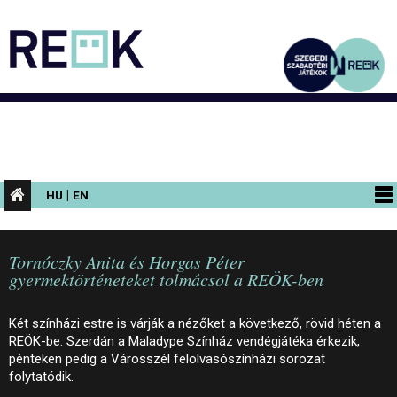
|
HU
EN
PROGRAMOK
Tornóczky Anita és Horgas Péter
KIÁLLÍTÁSOK
gyermektörténeteket tolmácsol a REÖK-ben
AZ ÉPÜLET
Két színházi estre is várják a nézőket a következő, rövid héten a
INFORMÁCIÓK
REÖK-be. Szerdán a Maladype Színház vendégjátéka érkezik,
pénteken pedig a Városszél felolvasószínházi sorozat
KONFERENCIA
folytatódik.