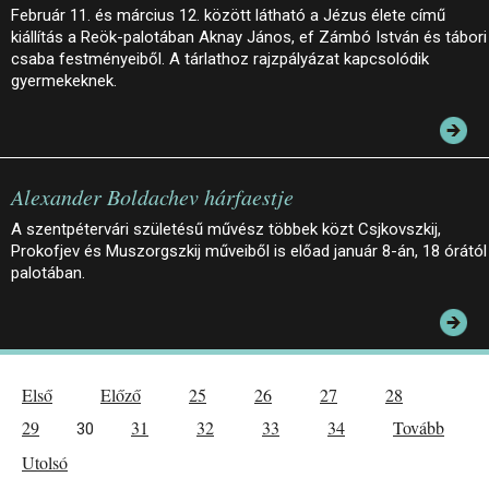
Február 11. és március 12. között látható a Jézus élete című
kiállítás a Reök-palotában Aknay János, ef Zámbó István és tábori
csaba festményeiből. A tárlathoz rajzpályázat kapcsolódik
gyermekeknek.
Alexander Boldachev hárfaestje
A szentpétervári születésű művész többek közt Csjkovszkij,
Prokofjev és Muszorgszkij műveiből is előad január 8-án, 18 órától
palotában.
Első
Előző
25
26
27
28
29
31
32
33
34
Tovább
30
Utolsó