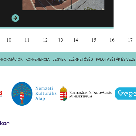
10
11
12
14
15
16
17
13
INFORMÁCIÓK
KONFERENCIA
JEGYEK
ELÉRHETŐSÉG
PALOTASÉTÁK ÉS VEZE