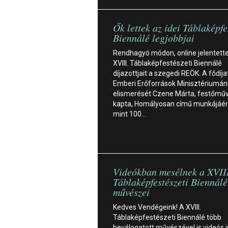
Ők lettek az idei Táblaképfe
Biennálé legjobbjai
Rendhagyó módon, online jelentette
XVIII. Táblaképfestészeti Biennálé
díjazottjait a szegedi REÖK. A fődíja
Emberi Erőforrások Minisztériumá
elismerését Czene Márta, festőmű
kapta, Homályosan című munkájáér
mint 100…
Videókban mesélnek a XVII
Táblaképfestészeti Biennálé
művészei
Kedves Vendégeink! A XVIII.
Táblaképfestészeti Biennálé több
beválogatott művészével is videós i