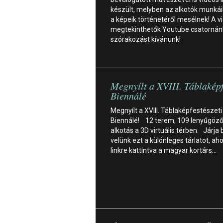
készült, melyben az alkotók munkáik
a képeik történetéről mesélnek! A v
megtekinthetők Youtube csatornán
szórakozást kívánunk!
Megnyílt a XVIII. Táblaképf
Biennálé
Megnyílt a XVIII. Táblaképfestészeti
Biennálé! 12 terem, 109 lenyűgöz
alkotás a 3D virtuális térben. Járja 
velünk ezt a különleges tárlatot, aho
linkre kattintva a magyar kortárs…