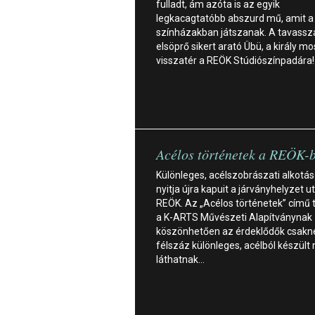
fulladt, ám azóta is az egyik
legkacagtatóbb abszurd mű, amit a
színházakban játszanak. A tavassz
elsöprő sikert arató Übü, a király mo
visszatér a REÖK Stúdiószínpadára
Acélos történetek a REÖK-
Különleges, acélszobrászati alkotás
nyitja újra kapuit a járványhelyzet u
REÖK. Az „Acélos történetek” című 
a K-ARTS Művészeti Alapítványnak
köszönhetően az érdeklődők csak
félszáz különleges, acélból készült
láthatnak…