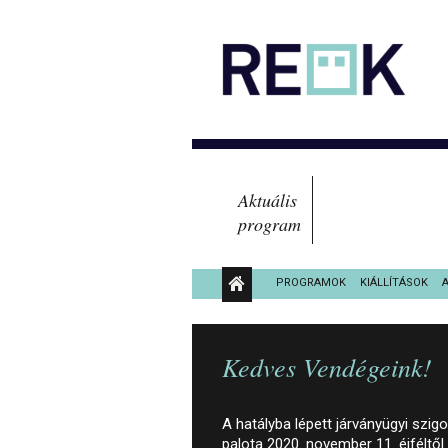
Aktuális
program
PROGRAMOK
KIÁLLÍTÁSOK
KÖZÉRDEKŰ ADATOK
Kedves Vendégeink!
A hatályba lépett járványügyi szig
palota 2020. november 11. éjféltől 