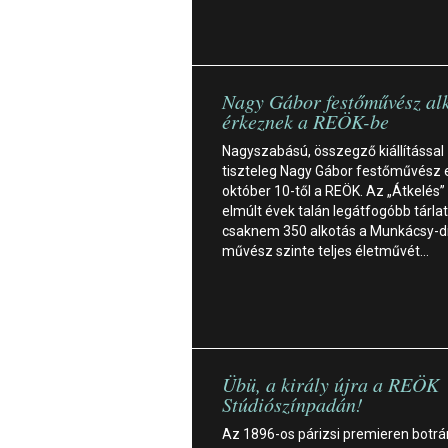
Nagy Gábor festőművész al
érkeznek a REÖK-be
Nagyszabású, összegző kiállítással
tiszteleg Nagy Gábor festőművész e
október 10-től a REÖK. Az „Átkelés”
elmúlt évek talán legátfogóbb tárlat
csaknem 350 alkotás a Munkácsy-dí
művész szinte teljes életművét…
Übü, a király újra a REÖK
Stúdiószínpadán!
Az 1896-os párizsi premieren botr