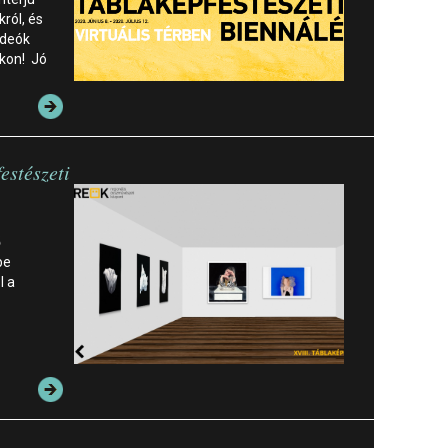
ról, és
ideók
kon! Jó
estészeti
ő
be
l a