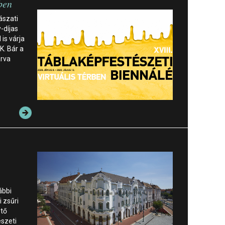
ben
ászati
-díjas
 is várja
K. Bár a
árva
ábbi
 zsűri
ető
szeti