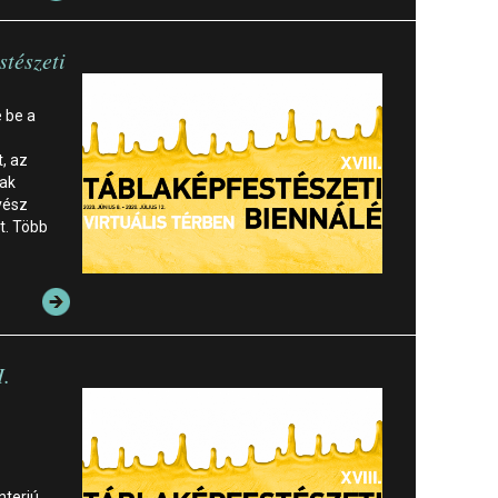
stészeti
 be a
t, az
nak
vész
t. Több
I.
nterjú