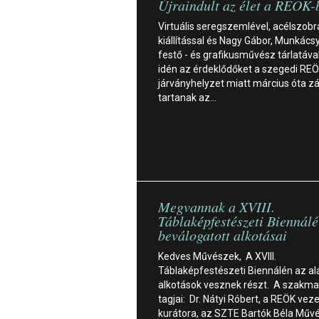
Újraindult az élet a REÖK-
Virtuális seregszemlével, acélszobr
kiállítással és Nagy Gábor, Munkácsy
festő - és grafikusművész tárlatával
idén az érdeklődőket a szegedi REÖ
járványhelyzet miatt március óta z
tartanak az…
Megvannak a XVIII.
Táblaképfestészeti Biennálé
beválogatott alkotásai
Kedves Művészek, A XVIII.
Táblaképfestészeti Biennálén az al
alkotások vesznek részt. A szakmai
tagjai: Dr. Nátyi Róbert, a REÖK vez
kurátora, az SZTE Bartók Béla Művé