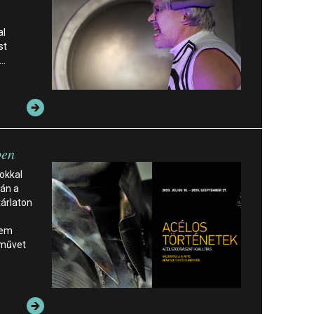
al
st
!…
ben
okkal
tán a
tárlaton
nem
 művet