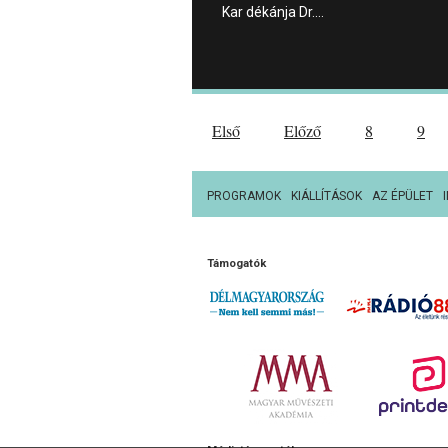
Kar dékánja Dr.…
Első
Előző
8
9
PROGRAMOK
KIÁLLÍTÁSOK
AZ ÉPÜLET
Támogatók