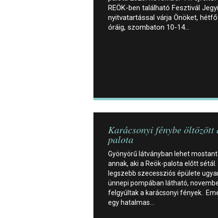
REÖK-ben található Fesztivál Jegy
nyitvatartással várja Önöket, hétf
óráig, szombaton 10-14…
Karácsonyi fénybe öltözött
palota
Gyönyörű látványban lehet mostant
annak, aki a Reök-palota előtt sétál.
legszebb szecessziós épülete ugya
ünnepi pompában látható, novembe
felgyúltak a karácsonyi fények. Eme
egy hatalmas…