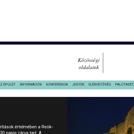
Közösségi
oldalaink
AZ ÉPÜLET
INFORMÁCIÓK
KONFERENCIA
JEGYEK
ELÉRHETŐSÉG
PALOTASÉT
orítások értelmében a Reök-
30 napig zárva tart. A