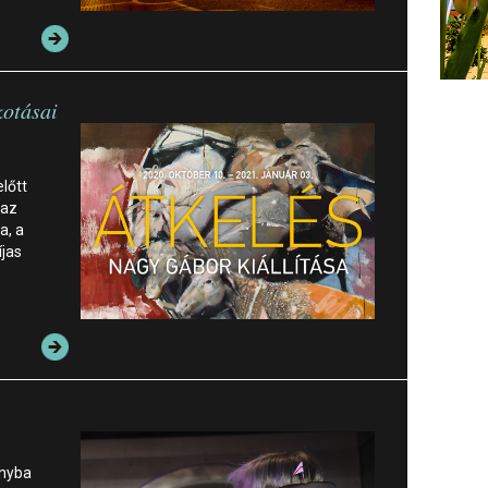
kotásai
lőtt
 az
a, a
jas
ányba