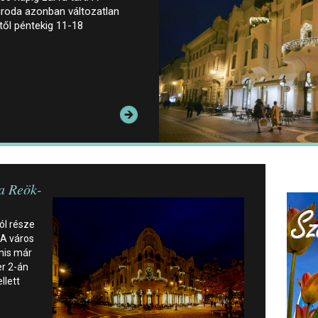
iroda azonban változatlan
őtől péntekig 11-18
 a Reök-
ól része
 A város
nis már
r 2-án
llett