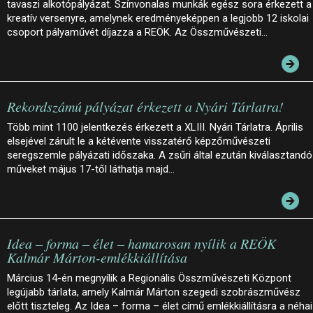
tavaszi alkotópályázat. Színvonalas munkák egész sora érkezett a
kreatív versenyre, amelynek eredményeképpen a legjobb 12 iskolai
csoport pályaművét díjazza a REÖK. Az Összművészeti…
Rekordszámú pályázat érkezett a Nyári Tárlatra!
Több mint 1100 jelentkezés érkezett a XLIII. Nyári Tárlatra. Április
elsejével zárult le a kétévente visszatérő képzőművészeti
seregszemle pályázati időszaka. A zsűri által ezután kiválasztandó
műveket május 17-től láthatja majd…
Idea – forma – élet – hamarosan nyílik a REÖK
Kalmár Márton-emlékkiállítása
Március 14-én megnyílik a Regionális Összművészeti Központ
legújabb tárlata, amely Kalmár Márton szegedi szobrászművész
előtt tiszteleg. Az Idea – forma – élet című emlékkiállításra a néhai