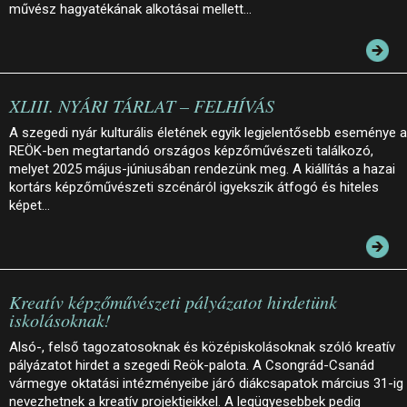
művész hagyatékának alkotásai mellett…
XLIII. NYÁRI TÁRLAT – FELHÍVÁS
A szegedi nyár kulturális életének egyik legjelentősebb eseménye a
REÖK-ben megtartandó országos képzőművészeti találkozó,
melyet 2025 május-júniusában rendezünk meg. A kiállítás a hazai
kortárs képzőművészeti szcénáról igyekszik átfogó és hiteles
képet…
Kreatív képzőművészeti pályázatot hirdetünk
iskolásoknak!
Alsó-, felső tagozatosoknak és középiskolásoknak szóló kreatív
pályázatot hirdet a szegedi Reök-palota. A Csongrád-Csanád
vármegye oktatási intézményeibe járó diákcsapatok március 31-ig
nevezhetnek a kreatív projektjeikkel. A legügyesebbek pedig