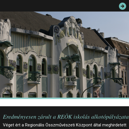
JEGYEK
ELÉRHETŐSÉG
PALOTASÉTÁK ÉS VEZETÉSEK
KÖZÉRDEKŰ ADATOK
Eredményesen zárult a REÖK iskolás alkotópályázata
Véget ért a Regionális Összművészeti Központ által meghirdetett