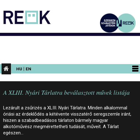
|
HU
EN
PROGRAMOK
A XLIII. Nyári Tárlatra beválasztott művek listája
KIÁLLÍTÁSOK
AZ ÉPÜLET
Lezárult a zsűrizés a XLIII. Nyári Tárlatra. Minden alkalommal
óriási az érdeklődés a kétévente visszatérő seregszemle iránt,
INFORMÁCIÓK
hiszen a szabadbeadásos tárlaton bármely magyar
alkotóművész megmérettetheti tudását, műveit. A Tárlat
KONFERENCIA
egészen…