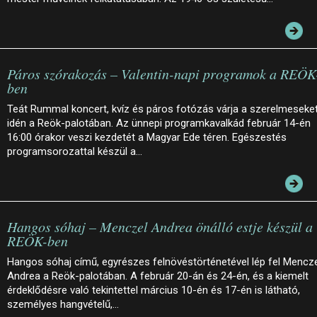
Páros szórakozás – Valentin-napi programok a REÖK
ben
Teát Rummal koncert, kvíz és páros fotózás várja a szerelmeseke
idén a Reök-palotában. Az ünnepi programkavalkád február 14-én
16:00 órakor veszi kezdetét a Magyar Ede téren. Egészestés
programsorozattal készül a…
Hangos sóhaj – Menczel Andrea önálló estje készül a
REÖK-ben
Hangos sóhaj című, egyrészes felnövéstörténetével lép fel Mencz
Andrea a Reök-palotában. A február 20-án és 24-én, és a kiemelt
érdeklődésre való tekintettel március 10-én és 17-én is látható,
személyes hangvételű,…