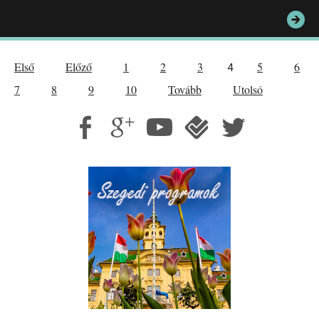
Első
Előző
1
2
3
5
6
4
7
8
9
10
Tovább
Utolsó