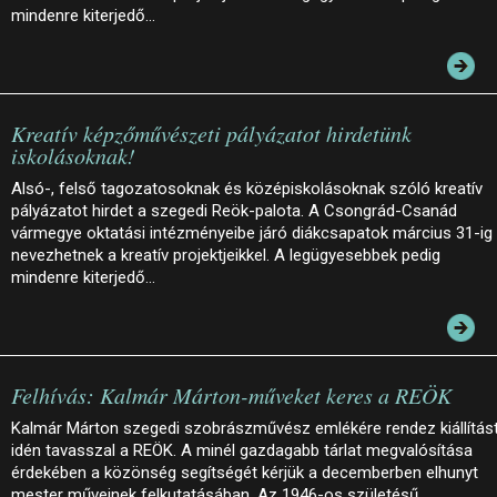
mindenre kiterjedő…
Kreatív képzőművészeti pályázatot hirdetünk
iskolásoknak!
Alsó-, felső tagozatosoknak és középiskolásoknak szóló kreatív
pályázatot hirdet a szegedi Reök-palota. A Csongrád-Csanád
vármegye oktatási intézményeibe járó diákcsapatok március 31-ig
nevezhetnek a kreatív projektjeikkel. A legügyesebbek pedig
mindenre kiterjedő…
Felhívás: Kalmár Márton-műveket keres a REÖK
Kalmár Márton szegedi szobrászművész emlékére rendez kiállítás
idén tavasszal a REÖK. A minél gazdagabb tárlat megvalósítása
érdekében a közönség segítségét kérjük a decemberben elhunyt
mester műveinek felkutatásában. Az 1946-os születésű…